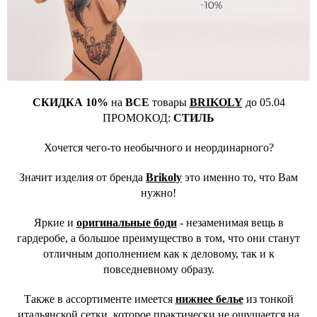
СКИДКА 10%
на
ВСЕ
товары
BRIKOLY
до 05.04
ПРОМОКОД:
СТИЛЬ
Хочется чего-то необычного и неординарного?
Значит изделия от бренда
Brikoly
это именно то, что Вам
нужно
!
Яркие и
оригинальные боди
- незаменимая вещь в
гардеробе, а большое преимущество в том, что они станут
отличным дополнением как к деловому, так и к
повседневному образу.
Также в ассортименте имеется
нижнее белье
из тонкой
итальянской сетки, которое практически не ощущается на