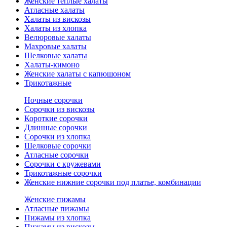
Женские теплые халаты
Атласные халаты
Халаты из вискозы
Халаты из хлопка
Велюровые халаты
Махровые халаты
Шелковые халаты
Халаты-кимоно
Женские халаты с капюшоном
Трикотажные
Ночные сорочки
Сорочки из вискозы
Короткие сорочки
Длинные сорочки
Сорочки из хлопка
Шелковые сорочки
Атласные сорочки
Сорочки с кружевами
Трикотажные сорочки
Женские нижние сорочки под платье, комбинации
Женские пижамы
Атласные пижамы
Пижамы из хлопка
Пижамы из вискозы