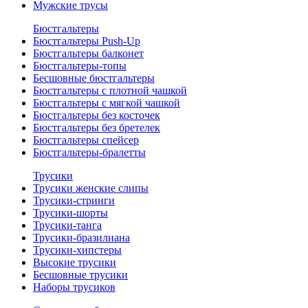
Мужские трусы
Бюстгальтеры
Бюстгальтеры Push-Up
Бюстгальтеры балконет
Бюстгальтеры-топы
Бесшовные бюстгальтеры
Бюстгальтеры с плотной чашкой
Бюстгальтеры с мягкой чашкой
Бюстгальтеры без косточек
Бюстгальтеры без бретелек
Бюстгальтеры спейсер
Бюстгальтеры-бралетты
Трусики
Трусики женские слипы
Трусики-стринги
Трусики-шорты
Трусики-танга
Трусики-бразилиана
Трусики-хипстеры
Высокие трусики
Бесшовные трусики
Наборы трусиков