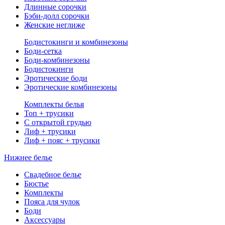
Длинные сорочки
Бэби-долл сорочки
Женские неглиже
Бодистокинги и комбинезоны
Боди-сетка
Боди-комбинезоны
Бодистокинги
Эротические боди
Эротические комбинезоны
Комплекты белья
Топ + трусики
С открытой грудью
Лиф + трусики
Лиф + пояс + трусики
Нижнее белье
Свадебное белье
Бюстье
Комплекты
Пояса для чулок
Боди
Аксессуары