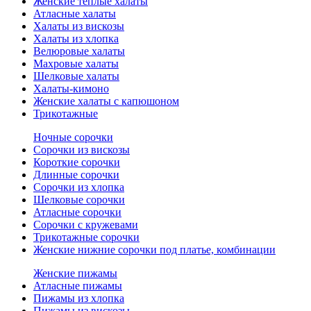
Женские теплые халаты
Атласные халаты
Халаты из вискозы
Халаты из хлопка
Велюровые халаты
Махровые халаты
Шелковые халаты
Халаты-кимоно
Женские халаты с капюшоном
Трикотажные
Ночные сорочки
Сорочки из вискозы
Короткие сорочки
Длинные сорочки
Сорочки из хлопка
Шелковые сорочки
Атласные сорочки
Сорочки с кружевами
Трикотажные сорочки
Женские нижние сорочки под платье, комбинации
Женские пижамы
Атласные пижамы
Пижамы из хлопка
Пижамы из вискозы