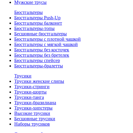
Мужские трусы
Бюстгальтеры
Бюстгальтеры Push-Up
Бюстгальтеры балконет
Бюстгальтеры-топы
Бесшовные бюстгальтеры
Бюстгальтеры с плотной чашкой
Бюстгальтеры с мягкой чашкой
Бюстгальтеры без косточек
Бюстгальтеры без бретелек
Бюстгальтеры спейсер
Бюстгальтеры-бралетты
Трусики
Трусики женские слипы
Трусики-стринги
Трусики-шорты
Трусики-танга
Трусики-бразилиана
Трусики-хипстеры
Высокие трусики
Бесшовные трусики
Наборы трусиков