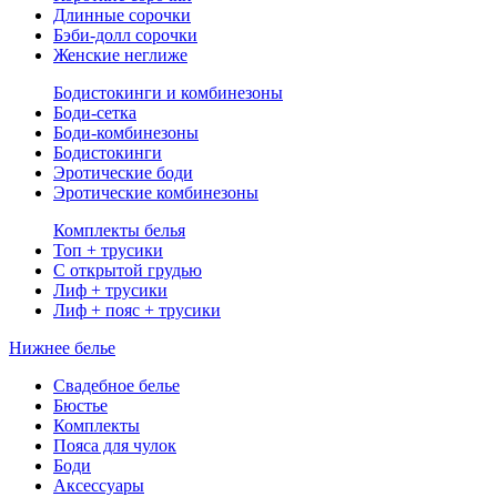
Длинные сорочки
Бэби-долл сорочки
Женские неглиже
Бодистокинги и комбинезоны
Боди-сетка
Боди-комбинезоны
Бодистокинги
Эротические боди
Эротические комбинезоны
Комплекты белья
Топ + трусики
С открытой грудью
Лиф + трусики
Лиф + пояс + трусики
Нижнее белье
Свадебное белье
Бюстье
Комплекты
Пояса для чулок
Боди
Аксессуары