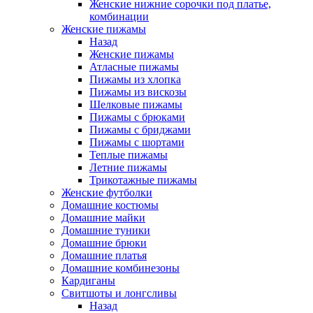
Женские нижние сорочки под платье,
комбинации
Женские пижамы
Назад
Женские пижамы
Атласные пижамы
Пижамы из хлопка
Пижамы из вискозы
Шелковые пижамы
Пижамы с брюками
Пижамы с бриджами
Пижамы с шортами
Теплые пижамы
Летние пижамы
Трикотажные пижамы
Женские футболки
Домашние костюмы
Домашние майки
Домашние туники
Домашние брюки
Домашние платья
Домашние комбинезоны
Кардиганы
Свитшоты и лонгсливы
Назад