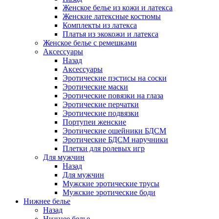
Женское белье из кожи и латекса
Женские латексные костюмы
Комплекты из латекса
Платья из экокожи и латекса
Женское белье с ремешками
Аксессуары
Назад
Аксессуары
Эротические пэстисы на соски
Эротические маски
Эротические повязки на глаза
Эротические перчатки
Эротические подвязки
Портупеи женские
Эротические ошейники БДСМ
Эротические БДСМ наручники
Плетки для ролевых игр
Для мужчин
Назад
Для мужчин
Мужские эротические трусы
Мужские эротические боди
Нижнее белье
Назад
Нижнее белье