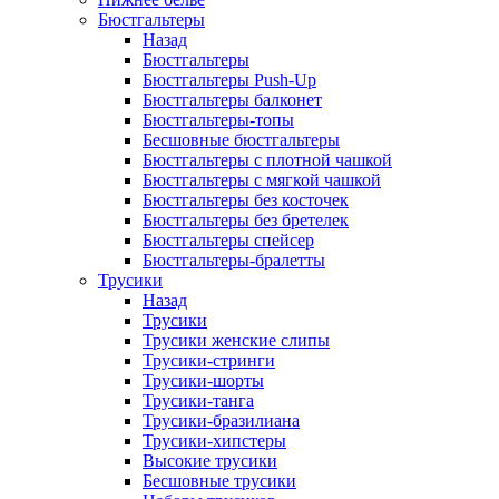
Бюстгальтеры
Назад
Бюстгальтеры
Бюстгальтеры Push-Up
Бюстгальтеры балконет
Бюстгальтеры-топы
Бесшовные бюстгальтеры
Бюстгальтеры с плотной чашкой
Бюстгальтеры с мягкой чашкой
Бюстгальтеры без косточек
Бюстгальтеры без бретелек
Бюстгальтеры спейсер
Бюстгальтеры-бралетты
Трусики
Назад
Трусики
Трусики женские слипы
Трусики-стринги
Трусики-шорты
Трусики-танга
Трусики-бразилиана
Трусики-хипстеры
Высокие трусики
Бесшовные трусики