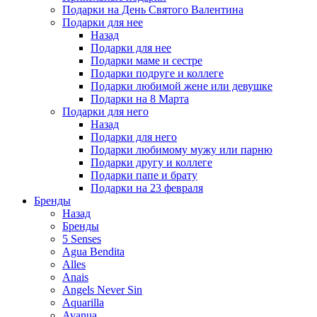
Подарки на День Святого Валентина
Подарки для нее
Назад
Подарки для нее
Подарки маме и сестре
Подарки подруге и коллеге
Подарки любимой жене или девушке
Подарки на 8 Марта
Подарки для него
Назад
Подарки для него
Подарки любимому мужу или парню
Подарки другу и коллеге
Подарки папе и брату
Подарки на 23 февраля
Бренды
Назад
Бренды
5 Senses
Agua Bendita
Alles
Anais
Angels Never Sin
Aquarilla
Avanua