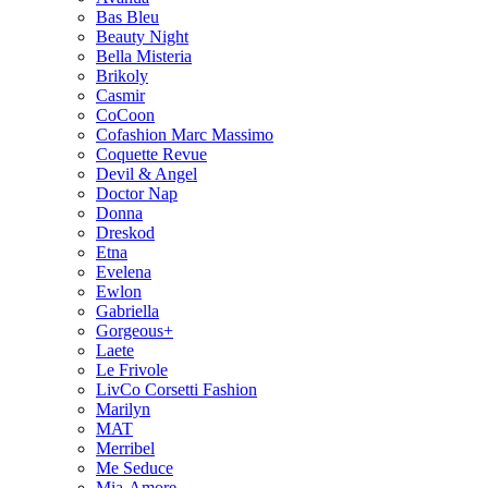
Bas Bleu
Beauty Night
Bella Misteria
Brikoly
Casmir
CoCoon
Cofashion Marc Massimo
Coquette Revue
Devil & Angel
Doctor Nap
Donna
Dreskod
Etna
Evelena
Ewlon
Gabriella
Gorgeous+
Laete
Le Frivole
LivCo Corsetti Fashion
Marilyn
MAT
Merribel
Me Seduce
Mia-Amore