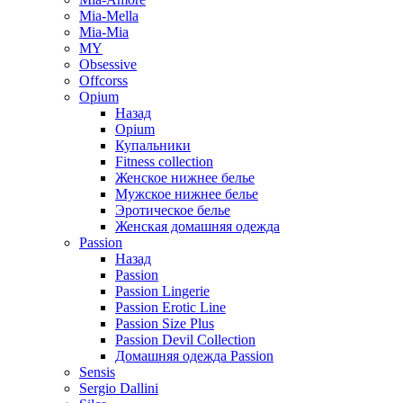
Mia-Mella
Mia-Mia
MY
Obsessive
Offcorss
Opium
Назад
Opium
Купальники
Fitness collection
Женское нижнее белье
Мужское нижнее белье
Эротическое белье
Женская домашняя одежда
Passion
Назад
Passion
Passion Lingerie
Passion Erotic Line
Passion Size Plus
Passion Devil Collection
Домашняя одежда Passion
Sensis
Sergio Dallini