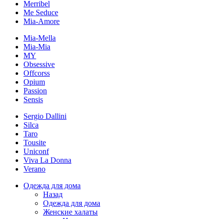
Merribel
Me Seduce
Mia-Amore
Mia-Mella
Mia-Mia
MY
Obsessive
Offcorss
Opium
Passion
Sensis
Sergio Dallini
Silca
Taro
Tousite
Uniconf
Viva La Donna
Verano
Одежда для дома
Назад
Одежда для дома
Женские халаты