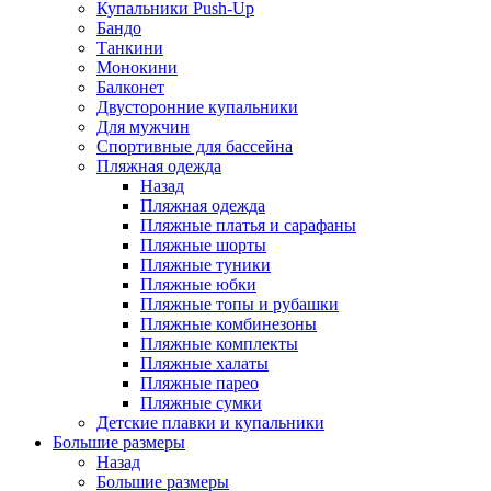
Купальники Push-Up
Бандо
Танкини
Монокини
Балконет
Двусторонние купальники
Для мужчин
Спортивные для бассейна
Пляжная одежда
Назад
Пляжная одежда
Пляжные платья и сарафаны
Пляжные шорты
Пляжные туники
Пляжные юбки
Пляжные топы и рубашки
Пляжные комбинезоны
Пляжные комплекты
Пляжные халаты
Пляжные парео
Пляжные сумки
Детские плавки и купальники
Большие размеры
Назад
Большие размеры