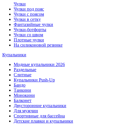
Чулки
Чулки под пояс
Чулки с поясом
Чулки в сетку
Фантазийные чулки
Чулки-ботфорты
Чулки со швом
Плотные чулки
На силиконовой резинке
Купальники
Модные купальники 2026
Раздельные
Слитные
Купальники Push-Up
Бандо
Танкини
Монокини
Балконет
Двусторонние купальники
Для мужчин
Спортивные для бассейна
Детские плавки и купальники