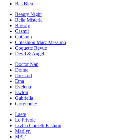
Bas Bleu
Beauty Night
Bella Misteria
Brikoly
Casmir
CoCoon
Cofashion Marc Massimo
Coquette Revue
Devil & Angel
Doctor Nap
Donna
Dreskod
Etna
Evelena
Ewlon
Gabriella
Gorgeous+
Laete
Le Frivole
LivCo Corsetti Fashion
Marilyn
MAT