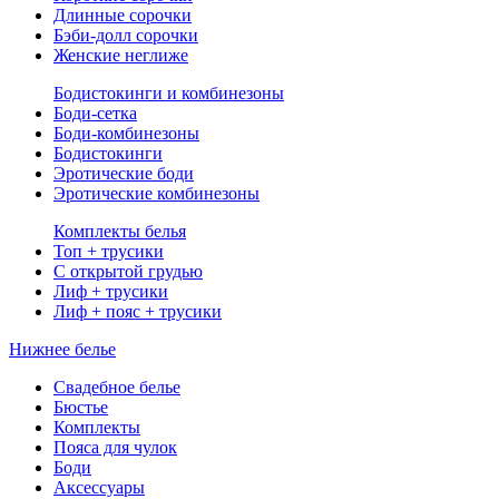
Длинные сорочки
Бэби-долл сорочки
Женские неглиже
Бодистокинги и комбинезоны
Боди-сетка
Боди-комбинезоны
Бодистокинги
Эротические боди
Эротические комбинезоны
Комплекты белья
Топ + трусики
С открытой грудью
Лиф + трусики
Лиф + пояс + трусики
Нижнее белье
Свадебное белье
Бюстье
Комплекты
Пояса для чулок
Боди
Аксессуары