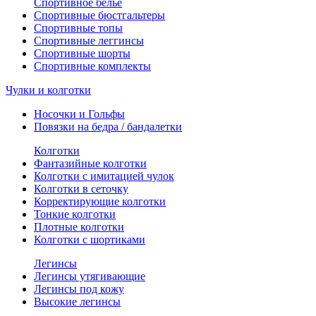
Спортивное белье
Спортивные бюстгальтеры
Спортивные топы
Спортивные леггинсы
Спортивные шорты
Спортивные комплекты
Чулки и колготки
Носочки и Гольфы
Повязки на бедра / бандалетки
Колготки
Фантазийные колготки
Колготки с имитацией чулок
Колготки в сеточку
Корректирующие колготки
Тонкие колготки
Плотные колготки
Колготки с шортиками
Легинсы
Легинсы утягивающие
Легинсы под кожу
Высокие легинсы