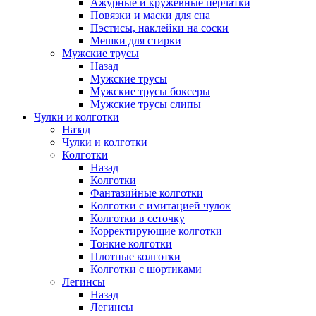
Ажурные и кружевные перчатки
Повязки и маски для сна
Пэстисы, наклейки на соски
Мешки для стирки
Мужские трусы
Назад
Мужские трусы
Мужские трусы боксеры
Мужские трусы слипы
Чулки и колготки
Назад
Чулки и колготки
Колготки
Назад
Колготки
Фантазийные колготки
Колготки с имитацией чулок
Колготки в сеточку
Корректирующие колготки
Тонкие колготки
Плотные колготки
Колготки с шортиками
Легинсы
Назад
Легинсы