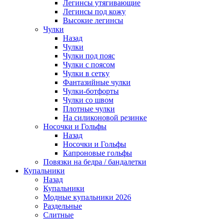
Легинсы утягивающие
Легинсы под кожу
Высокие легинсы
Чулки
Назад
Чулки
Чулки под пояс
Чулки с поясом
Чулки в сетку
Фантазийные чулки
Чулки-ботфорты
Чулки со швом
Плотные чулки
На силиконовой резинке
Носочки и Гольфы
Назад
Носочки и Гольфы
Капроновые гольфы
Повязки на бедра / бандалетки
Купальники
Назад
Купальники
Модные купальники 2026
Раздельные
Слитные