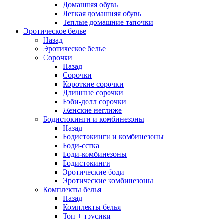
Домашняя обувь
Легкая домашняя обувь
Теплые домашние тапочки
Эротическое белье
Назад
Эротическое белье
Сорочки
Назад
Сорочки
Короткие сорочки
Длинные сорочки
Бэби-долл сорочки
Женские неглиже
Бодистокинги и комбинезоны
Назад
Бодистокинги и комбинезоны
Боди-сетка
Боди-комбинезоны
Бодистокинги
Эротические боди
Эротические комбинезоны
Комплекты белья
Назад
Комплекты белья
Топ + трусики