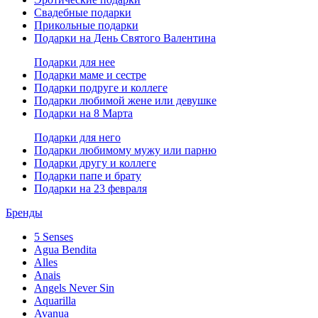
Свадебные подарки
Прикольные подарки
Подарки на День Святого Валентина
Подарки для нее
Подарки маме и сестре
Подарки подруге и коллеге
Подарки любимой жене или девушке
Подарки на 8 Марта
Подарки для него
Подарки любимому мужу или парню
Подарки другу и коллеге
Подарки папе и брату
Подарки на 23 февраля
Бренды
5 Senses
Agua Bendita
Alles
Anais
Angels Never Sin
Aquarilla
Avanua