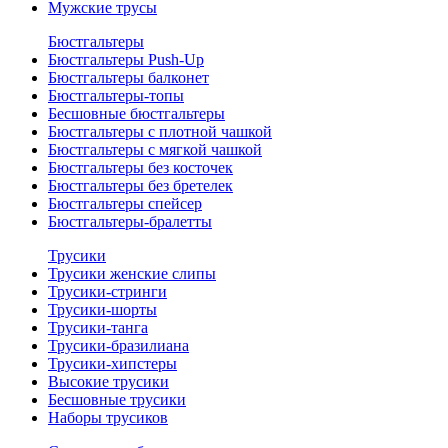
Мужские трусы
Бюстгальтеры
Бюстгальтеры Push-Up
Бюстгальтеры балконет
Бюстгальтеры-топы
Бесшовные бюстгальтеры
Бюстгальтеры с плотной чашкой
Бюстгальтеры с мягкой чашкой
Бюстгальтеры без косточек
Бюстгальтеры без бретелек
Бюстгальтеры спейсер
Бюстгальтеры-бралетты
Трусики
Трусики женские слипы
Трусики-стринги
Трусики-шорты
Трусики-танга
Трусики-бразилиана
Трусики-хипстеры
Высокие трусики
Бесшовные трусики
Наборы трусиков