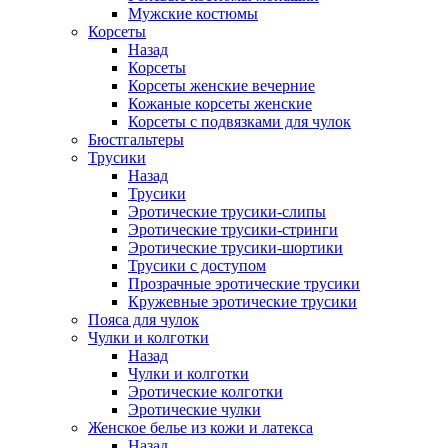
Мужские костюмы
Корсеты
Назад
Корсеты
Корсеты женские вечерние
Кожаные корсеты женские
Корсеты с подвязками для чулок
Бюстгальтеры
Трусики
Назад
Трусики
Эротические трусики-слипы
Эротические трусики-стринги
Эротические трусики-шортики
Трусики с доступом
Прозрачные эротические трусики
Кружевные эротические трусики
Пояса для чулок
Чулки и колготки
Назад
Чулки и колготки
Эротические колготки
Эротические чулки
Женское белье из кожи и латекса
Назад