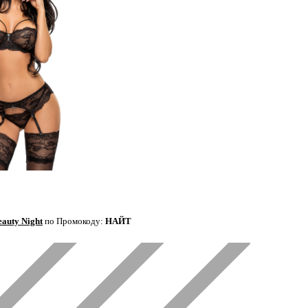
eauty Night
по Промокоду:
НАЙТ