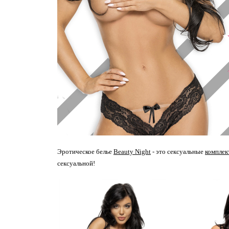
Эротическое белье
Beauty Night
- это сексуальные
комплек
сексуальной!