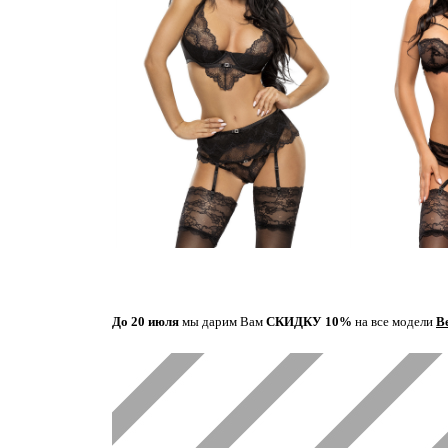
До 20 июля
мы дарим Вам
СКИДКУ 10%
на все модели
B