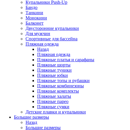
Купальники Push-Up
Бандо
Танкини
Монокини
Балконет
Двусторонние купальники
Для мужчин
Спортивные для бассейна
Пляжная одежда
Назад
Пляжная одежда
Пляжные платья и сарафаны
Пляжные шорты
Пляжные туники
Пляжные юбки
Пляжные топы и рубашки
Пляжные комбинезоны
Пляжные комплекты
Пляжные халаты
Пляжные парео
Пляжные сумки
Детские плавки и купальники
Большие размеры
Назад
Большие размеры