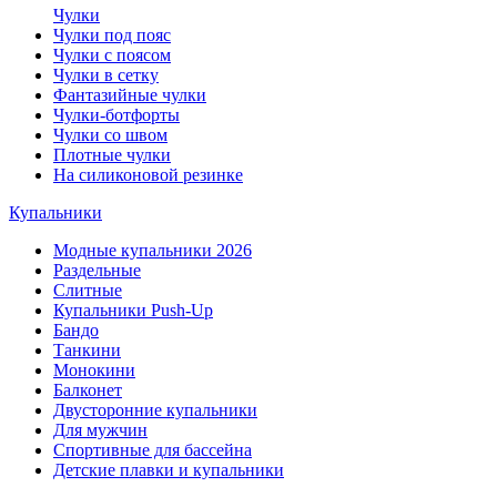
Чулки
Чулки под пояс
Чулки с поясом
Чулки в сетку
Фантазийные чулки
Чулки-ботфорты
Чулки со швом
Плотные чулки
На силиконовой резинке
Купальники
Модные купальники 2026
Раздельные
Слитные
Купальники Push-Up
Бандо
Танкини
Монокини
Балконет
Двусторонние купальники
Для мужчин
Спортивные для бассейна
Детские плавки и купальники