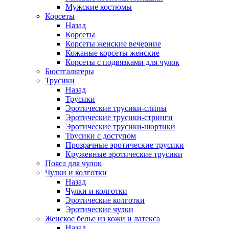
Мужские костюмы
Корсеты
Назад
Корсеты
Корсеты женские вечерние
Кожаные корсеты женские
Корсеты с подвязками для чулок
Бюстгальтеры
Трусики
Назад
Трусики
Эротические трусики-слипы
Эротические трусики-стринги
Эротические трусики-шортики
Трусики с доступом
Прозрачные эротические трусики
Кружевные эротические трусики
Пояса для чулок
Чулки и колготки
Назад
Чулки и колготки
Эротические колготки
Эротические чулки
Женское белье из кожи и латекса
Назад