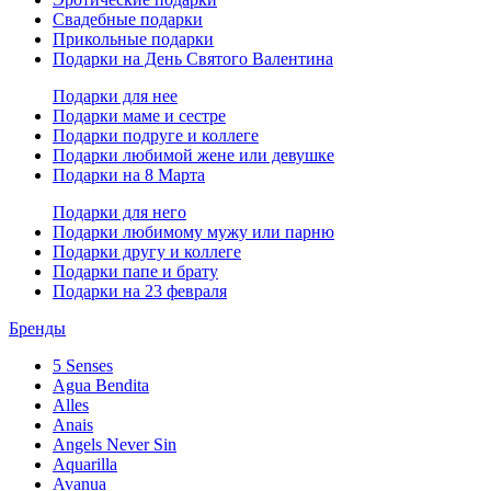
Свадебные подарки
Прикольные подарки
Подарки на День Святого Валентина
Подарки для нее
Подарки маме и сестре
Подарки подруге и коллеге
Подарки любимой жене или девушке
Подарки на 8 Марта
Подарки для него
Подарки любимому мужу или парню
Подарки другу и коллеге
Подарки папе и брату
Подарки на 23 февраля
Бренды
5 Senses
Agua Bendita
Alles
Anais
Angels Never Sin
Aquarilla
Avanua