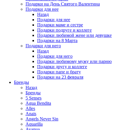
Подарки на День Святого Валентина
Подарки для нее
Назад
Подарки для нее
Подарки маме и сестре
Подарки подруге и коллеге
Подарки любимой жене или девушке
Подарки на 8 Марта
Подарки для него
Назад
Подарки для него
Подарки любимому мужу или парню
Подарки другу и коллеге
Подарки папе и брату
Подарки на 23 февраля
Бренды
Назад
Бренды
5 Senses
Agua Bendita
Alles
Anais
Angels Never Sin
Aquarilla
Avanua