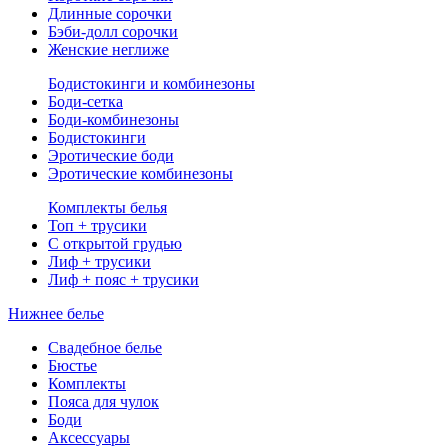
Длинные сорочки
Бэби-долл сорочки
Женские неглиже
Бодистокинги и комбинезоны
Боди-сетка
Боди-комбинезоны
Бодистокинги
Эротические боди
Эротические комбинезоны
Комплекты белья
Топ + трусики
С открытой грудью
Лиф + трусики
Лиф + пояс + трусики
Нижнее белье
Свадебное белье
Бюстье
Комплекты
Пояса для чулок
Боди
Аксессуары