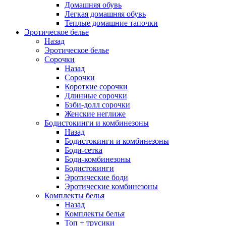
Домашняя обувь
Легкая домашняя обувь
Теплые домашние тапочки
Эротическое белье
Назад
Эротическое белье
Сорочки
Назад
Сорочки
Короткие сорочки
Длинные сорочки
Бэби-долл сорочки
Женские неглиже
Бодистокинги и комбинезоны
Назад
Бодистокинги и комбинезоны
Боди-сетка
Боди-комбинезоны
Бодистокинги
Эротические боди
Эротические комбинезоны
Комплекты белья
Назад
Комплекты белья
Топ + трусики