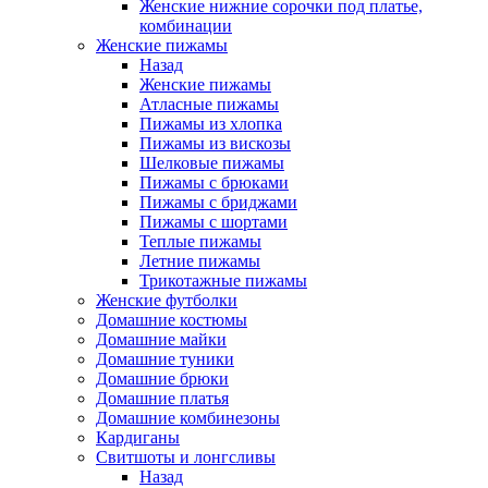
Женские нижние сорочки под платье,
комбинации
Женские пижамы
Назад
Женские пижамы
Атласные пижамы
Пижамы из хлопка
Пижамы из вискозы
Шелковые пижамы
Пижамы с брюками
Пижамы с бриджами
Пижамы с шортами
Теплые пижамы
Летние пижамы
Трикотажные пижамы
Женские футболки
Домашние костюмы
Домашние майки
Домашние туники
Домашние брюки
Домашние платья
Домашние комбинезоны
Кардиганы
Свитшоты и лонгсливы
Назад