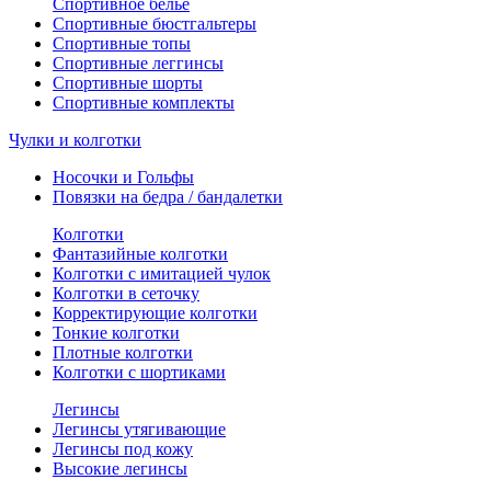
Спортивное белье
Спортивные бюстгальтеры
Спортивные топы
Спортивные леггинсы
Спортивные шорты
Спортивные комплекты
Чулки и колготки
Носочки и Гольфы
Повязки на бедра / бандалетки
Колготки
Фантазийные колготки
Колготки с имитацией чулок
Колготки в сеточку
Корректирующие колготки
Тонкие колготки
Плотные колготки
Колготки с шортиками
Легинсы
Легинсы утягивающие
Легинсы под кожу
Высокие легинсы