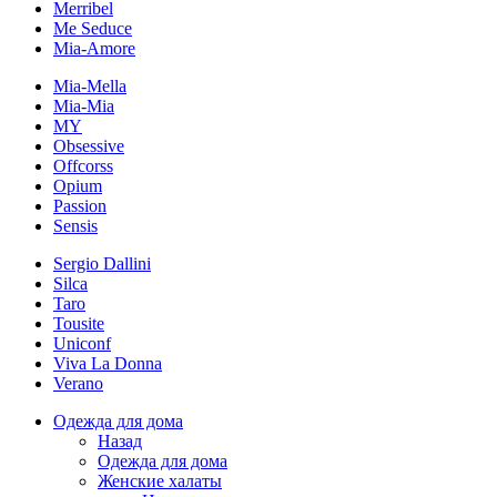
Merribel
Me Seduce
Mia-Amore
Mia-Mella
Mia-Mia
MY
Obsessive
Offcorss
Opium
Passion
Sensis
Sergio Dallini
Silca
Taro
Tousite
Uniconf
Viva La Donna
Verano
Одежда для дома
Назад
Одежда для дома
Женские халаты