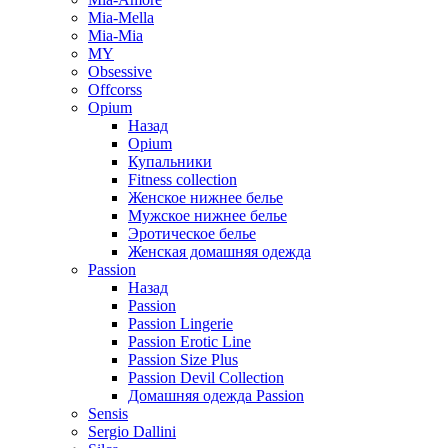
Mia-Mella
Mia-Mia
MY
Obsessive
Offcorss
Opium
Назад
Opium
Купальники
Fitness collection
Женское нижнее белье
Мужское нижнее белье
Эротическое белье
Женская домашняя одежда
Passion
Назад
Passion
Passion Lingerie
Passion Erotic Line
Passion Size Plus
Passion Devil Collection
Домашняя одежда Passion
Sensis
Sergio Dallini