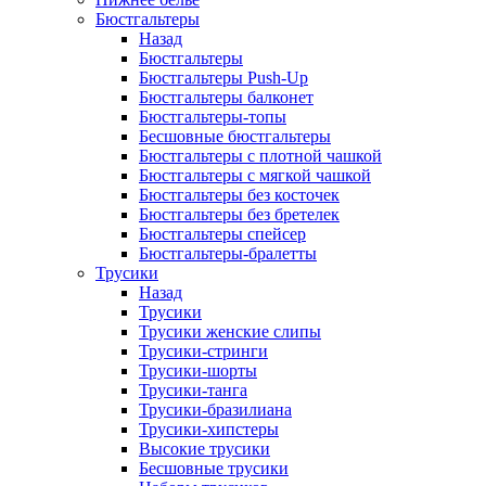
Бюстгальтеры
Назад
Бюстгальтеры
Бюстгальтеры Push-Up
Бюстгальтеры балконет
Бюстгальтеры-топы
Бесшовные бюстгальтеры
Бюстгальтеры с плотной чашкой
Бюстгальтеры с мягкой чашкой
Бюстгальтеры без косточек
Бюстгальтеры без бретелек
Бюстгальтеры спейсер
Бюстгальтеры-бралетты
Трусики
Назад
Трусики
Трусики женские слипы
Трусики-стринги
Трусики-шорты
Трусики-танга
Трусики-бразилиана
Трусики-хипстеры
Высокие трусики
Бесшовные трусики