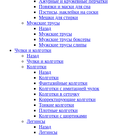
Ажурные и кружевные перчатки
Повязки и маски для сна
Пэстисы, наклейки на соски
Мешки для стирки
Мужские трусы
Назад
Мужские трусы
Мужские трусы боксеры
Мужские трусы слипы
Чулки и колготки
Назад
Чулки и колготки
Колготки
Назад
Колготки
Фантазийные колготки
Колготки с имитацией чулок
Колготки в сеточку
Корректирующие колготки
Тонкие колготки
Плотные колготки
Колготки с шортиками
Легинсы
Назад
Легинсы