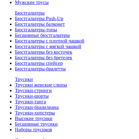
Мужские трусы
Бюстгальтеры
Бюстгальтеры Push-Up
Бюстгальтеры балконет
Бюстгальтеры-топы
Бесшовные бюстгальтеры
Бюстгальтеры с плотной чашкой
Бюстгальтеры с мягкой чашкой
Бюстгальтеры без косточек
Бюстгальтеры без бретелек
Бюстгальтеры спейсер
Бюстгальтеры-бралетты
Трусики
Трусики женские слипы
Трусики-стринги
Трусики-шорты
Трусики-танга
Трусики-бразилиана
Трусики-хипстеры
Высокие трусики
Бесшовные трусики
Наборы трусиков