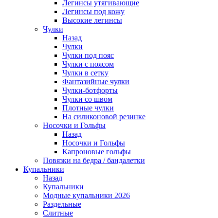
Легинсы утягивающие
Легинсы под кожу
Высокие легинсы
Чулки
Назад
Чулки
Чулки под пояс
Чулки с поясом
Чулки в сетку
Фантазийные чулки
Чулки-ботфорты
Чулки со швом
Плотные чулки
На силиконовой резинке
Носочки и Гольфы
Назад
Носочки и Гольфы
Капроновые гольфы
Повязки на бедра / бандалетки
Купальники
Назад
Купальники
Модные купальники 2026
Раздельные
Слитные