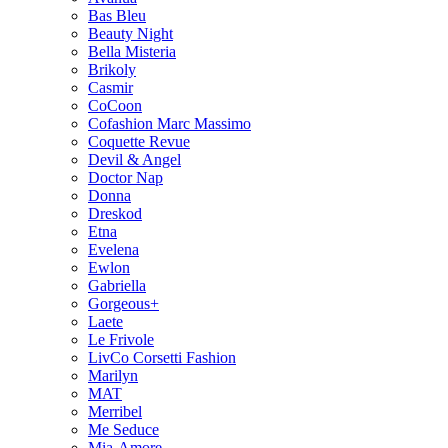
Bas Bleu
Beauty Night
Bella Misteria
Brikoly
Casmir
CoCoon
Cofashion Marc Massimo
Coquette Revue
Devil & Angel
Doctor Nap
Donna
Dreskod
Etna
Evelena
Ewlon
Gabriella
Gorgeous+
Laete
Le Frivole
LivCo Corsetti Fashion
Marilyn
MAT
Merribel
Me Seduce
Mia-Amore