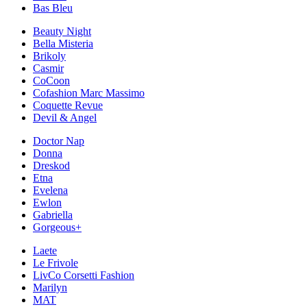
Bas Bleu
Beauty Night
Bella Misteria
Brikoly
Casmir
CoCoon
Cofashion Marc Massimo
Coquette Revue
Devil & Angel
Doctor Nap
Donna
Dreskod
Etna
Evelena
Ewlon
Gabriella
Gorgeous+
Laete
Le Frivole
LivCo Corsetti Fashion
Marilyn
MAT