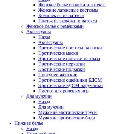
Женское белье из кожи и латекса
Женские латексные костюмы
Комплекты из латекса
Платья из экокожи и латекса
Женское белье с ремешками
Аксессуары
Назад
Аксессуары
Эротические пэстисы на соски
Эротические маски
Эротические повязки на глаза
Эротические перчатки
Эротические подвязки
Портупеи женские
Эротические ошейники БДСМ
Эротические БДСМ наручники
Плетки для ролевых игр
Для мужчин
Назад
Для мужчин
Мужские эротические трусы
Мужские эротические боди
Нижнее белье
Назад
Нижнее белье