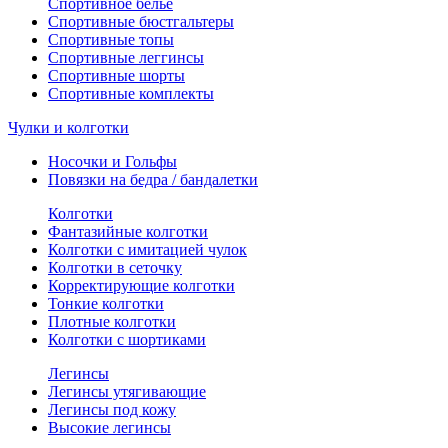
Спортивное белье
Спортивные бюстгальтеры
Спортивные топы
Спортивные леггинсы
Спортивные шорты
Спортивные комплекты
Чулки и колготки
Носочки и Гольфы
Повязки на бедра / бандалетки
Колготки
Фантазийные колготки
Колготки с имитацией чулок
Колготки в сеточку
Корректирующие колготки
Тонкие колготки
Плотные колготки
Колготки с шортиками
Легинсы
Легинсы утягивающие
Легинсы под кожу
Высокие легинсы