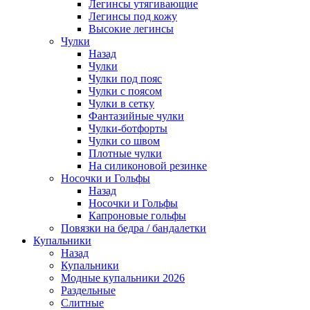
Легинсы утягивающие
Легинсы под кожу
Высокие легинсы
Чулки
Назад
Чулки
Чулки под пояс
Чулки с поясом
Чулки в сетку
Фантазийные чулки
Чулки-ботфорты
Чулки со швом
Плотные чулки
На силиконовой резинке
Носочки и Гольфы
Назад
Носочки и Гольфы
Капроновые гольфы
Повязки на бедра / бандалетки
Купальники
Назад
Купальники
Модные купальники 2026
Раздельные
Слитные