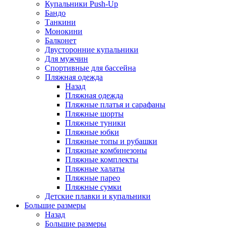
Купальники Push-Up
Бандо
Танкини
Монокини
Балконет
Двусторонние купальники
Для мужчин
Спортивные для бассейна
Пляжная одежда
Назад
Пляжная одежда
Пляжные платья и сарафаны
Пляжные шорты
Пляжные туники
Пляжные юбки
Пляжные топы и рубашки
Пляжные комбинезоны
Пляжные комплекты
Пляжные халаты
Пляжные парео
Пляжные сумки
Детские плавки и купальники
Большие размеры
Назад
Большие размеры