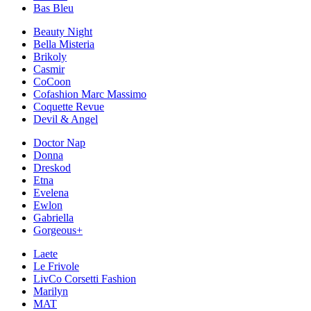
Bas Bleu
Beauty Night
Bella Misteria
Brikoly
Casmir
CoCoon
Cofashion Marc Massimo
Coquette Revue
Devil & Angel
Doctor Nap
Donna
Dreskod
Etna
Evelena
Ewlon
Gabriella
Gorgeous+
Laete
Le Frivole
LivCo Corsetti Fashion
Marilyn
MAT