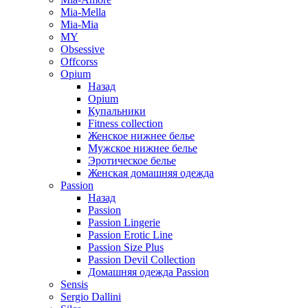
Mia-Mella
Mia-Mia
MY
Obsessive
Offcorss
Opium
Назад
Opium
Купальники
Fitness collection
Женское нижнее белье
Мужское нижнее белье
Эротическое белье
Женская домашняя одежда
Passion
Назад
Passion
Passion Lingerie
Passion Erotic Line
Passion Size Plus
Passion Devil Collection
Домашняя одежда Passion
Sensis
Sergio Dallini