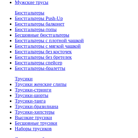
Мужские трусы
Бюстгальтеры
Бюстгальтеры Push-Up
Бюстгальтеры балконет
Бюстгальтеры-топы
Бесшовные бюстгальтеры
Бюстгальтеры с плотной чашкой
Бюстгальтеры с мягкой чашкой
Бюстгальтеры без косточек
Бюстгальтеры без бретелек
Бюстгальтеры спейсер
Бюстгальтеры-бралетты
Трусики
Трусики женские слипы
Трусики-стринги
Трусики-шорты
Трусики-танга
Трусики-бразилиана
Трусики-хипстеры
Высокие трусики
Бесшовные трусики
Наборы трусиков