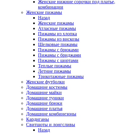
Женские нижние сорочки под платье,
комбинации
Женские пижамы
Назад
Женские пижамы
Атласные пижамы
Пижамы из хлопка
Пижамы из вискозы
Шелковые пижамы
Пижамы с брюками
Пижамы с бриджами
Пижамы с шортами
Теплые пижамы
Летние пижамы
Трикотажные пижамы
Женские футболки
Домашние костюмы
Домашние майки
Домашние туники
Домашние брюки
Домашние платья
Домашние комбинезоны
Кардиганы
Свитшоты и лонгсливы
Назад