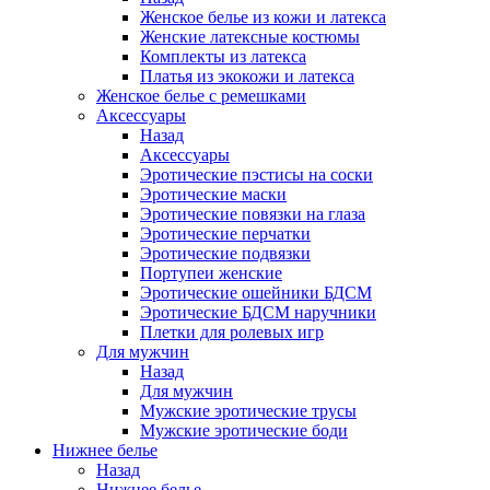
Женское белье из кожи и латекса
Женские латексные костюмы
Комплекты из латекса
Платья из экокожи и латекса
Женское белье с ремешками
Аксессуары
Назад
Аксессуары
Эротические пэстисы на соски
Эротические маски
Эротические повязки на глаза
Эротические перчатки
Эротические подвязки
Портупеи женские
Эротические ошейники БДСМ
Эротические БДСМ наручники
Плетки для ролевых игр
Для мужчин
Назад
Для мужчин
Мужские эротические трусы
Мужские эротические боди
Нижнее белье
Назад
Нижнее белье