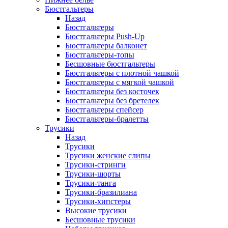
Бюстгальтеры
Назад
Бюстгальтеры
Бюстгальтеры Push-Up
Бюстгальтеры балконет
Бюстгальтеры-топы
Бесшовные бюстгальтеры
Бюстгальтеры с плотной чашкой
Бюстгальтеры с мягкой чашкой
Бюстгальтеры без косточек
Бюстгальтеры без бретелек
Бюстгальтеры спейсер
Бюстгальтеры-бралетты
Трусики
Назад
Трусики
Трусики женские слипы
Трусики-стринги
Трусики-шорты
Трусики-танга
Трусики-бразилиана
Трусики-хипстеры
Высокие трусики
Бесшовные трусики