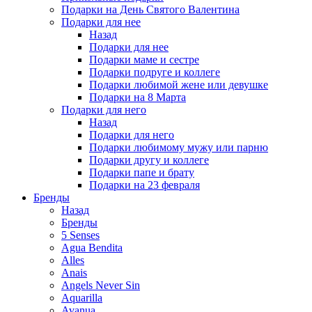
Подарки на День Святого Валентина
Подарки для нее
Назад
Подарки для нее
Подарки маме и сестре
Подарки подруге и коллеге
Подарки любимой жене или девушке
Подарки на 8 Марта
Подарки для него
Назад
Подарки для него
Подарки любимому мужу или парню
Подарки другу и коллеге
Подарки папе и брату
Подарки на 23 февраля
Бренды
Назад
Бренды
5 Senses
Agua Bendita
Alles
Anais
Angels Never Sin
Aquarilla
Avanua