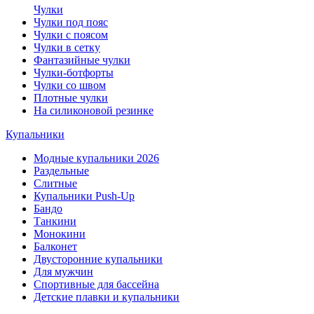
Чулки
Чулки под пояс
Чулки с поясом
Чулки в сетку
Фантазийные чулки
Чулки-ботфорты
Чулки со швом
Плотные чулки
На силиконовой резинке
Купальники
Модные купальники 2026
Раздельные
Слитные
Купальники Push-Up
Бандо
Танкини
Монокини
Балконет
Двусторонние купальники
Для мужчин
Спортивные для бассейна
Детские плавки и купальники