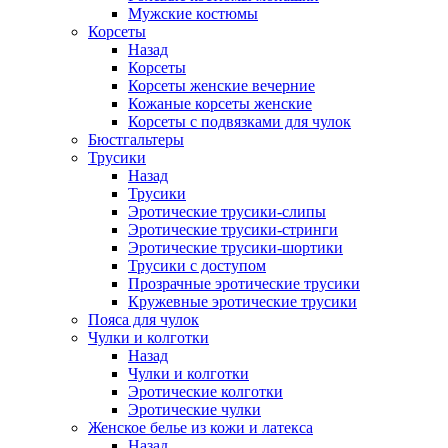
Мужские костюмы
Корсеты
Назад
Корсеты
Корсеты женские вечерние
Кожаные корсеты женские
Корсеты с подвязками для чулок
Бюстгальтеры
Трусики
Назад
Трусики
Эротические трусики-слипы
Эротические трусики-стринги
Эротические трусики-шортики
Трусики с доступом
Прозрачные эротические трусики
Кружевные эротические трусики
Пояса для чулок
Чулки и колготки
Назад
Чулки и колготки
Эротические колготки
Эротические чулки
Женское белье из кожи и латекса
Назад