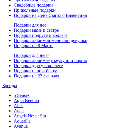
Свадебные подарки
Прикольные подарки
Подарки на День Святого Валентина
Подарки для нее
Подарки маме и сестре
Подарки подруге и коллеге
Подарки любимой жене или девушке
Подарки на 8 Марта
Подарки для него
Подарки любимому мужу или парню
Подарки другу и коллеге
Подарки папе и брату
Подарки на 23 февраля
Бренды
5 Senses
Agua Bendita
Alles
Anais
Angels Never Sin
Aquarilla
Avanua