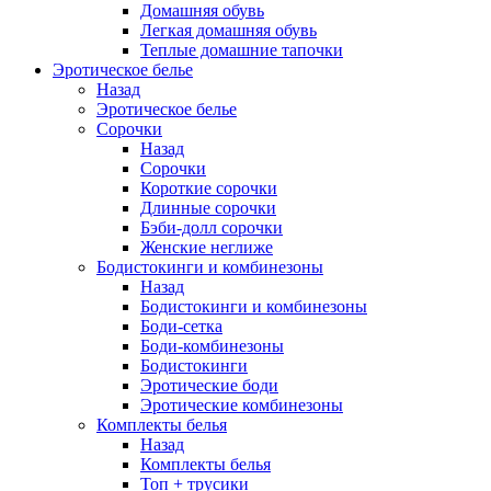
Домашняя обувь
Легкая домашняя обувь
Теплые домашние тапочки
Эротическое белье
Назад
Эротическое белье
Сорочки
Назад
Сорочки
Короткие сорочки
Длинные сорочки
Бэби-долл сорочки
Женские неглиже
Бодистокинги и комбинезоны
Назад
Бодистокинги и комбинезоны
Боди-сетка
Боди-комбинезоны
Бодистокинги
Эротические боди
Эротические комбинезоны
Комплекты белья
Назад
Комплекты белья
Топ + трусики