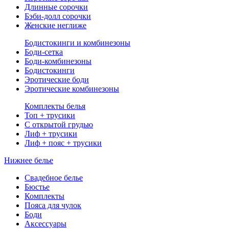
Длинные сорочки
Бэби-долл сорочки
Женские неглиже
Бодистокинги и комбинезоны
Боди-сетка
Боди-комбинезоны
Бодистокинги
Эротические боди
Эротические комбинезоны
Комплекты белья
Топ + трусики
С открытой грудью
Лиф + трусики
Лиф + пояс + трусики
Нижнее белье
Свадебное белье
Бюстье
Комплекты
Пояса для чулок
Боди
Аксессуары