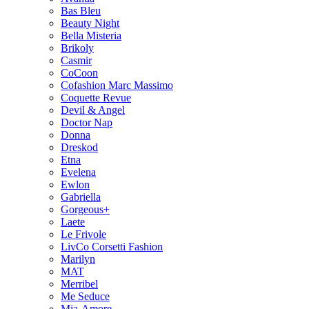
Bas Bleu
Beauty Night
Bella Misteria
Brikoly
Casmir
CoCoon
Cofashion Marc Massimo
Coquette Revue
Devil & Angel
Doctor Nap
Donna
Dreskod
Etna
Evelena
Ewlon
Gabriella
Gorgeous+
Laete
Le Frivole
LivCo Corsetti Fashion
Marilyn
MAT
Merribel
Me Seduce
Mia-Amore