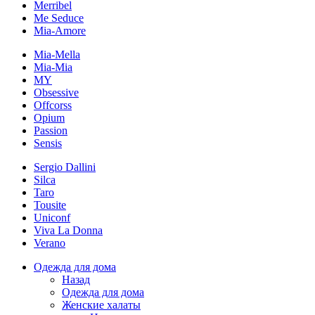
Merribel
Me Seduce
Mia-Amore
Mia-Mella
Mia-Mia
MY
Obsessive
Offcorss
Opium
Passion
Sensis
Sergio Dallini
Silca
Taro
Tousite
Uniconf
Viva La Donna
Verano
Одежда для дома
Назад
Одежда для дома
Женские халаты