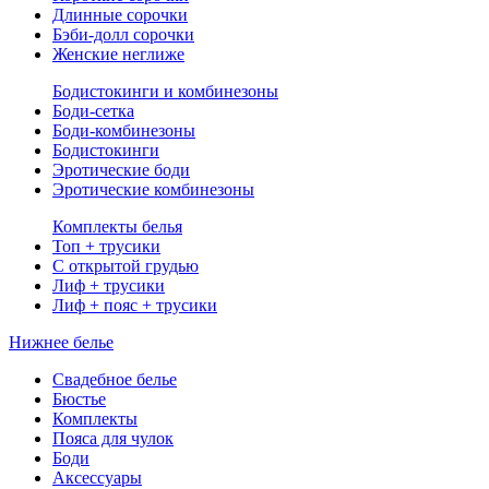
Длинные сорочки
Бэби-долл сорочки
Женские неглиже
Бодистокинги и комбинезоны
Боди-сетка
Боди-комбинезоны
Бодистокинги
Эротические боди
Эротические комбинезоны
Комплекты белья
Топ + трусики
С открытой грудью
Лиф + трусики
Лиф + пояс + трусики
Нижнее белье
Свадебное белье
Бюстье
Комплекты
Пояса для чулок
Боди
Аксессуары