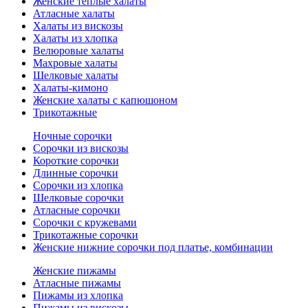
Женские теплые халаты
Атласные халаты
Халаты из вискозы
Халаты из хлопка
Велюровые халаты
Махровые халаты
Шелковые халаты
Халаты-кимоно
Женские халаты с капюшоном
Трикотажные
Ночные сорочки
Сорочки из вискозы
Короткие сорочки
Длинные сорочки
Сорочки из хлопка
Шелковые сорочки
Атласные сорочки
Сорочки с кружевами
Трикотажные сорочки
Женские нижние сорочки под платье, комбинации
Женские пижамы
Атласные пижамы
Пижамы из хлопка
Пижамы из вискозы