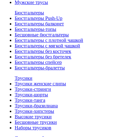
Мужские трусы
Бюстгальтеры
Бюстгальтеры Push-Up
Бюстгальтеры балконет
Бюстгальтеры-топы
Бесшовные бюстгальтеры
Бюстгальтеры с плотной чашкой
Бюстгальтеры с мягкой чашкой
Бюстгальтеры без косточек
Бюстгальтеры без бретелек
Бюстгальтеры спейсер
Бюстгальтеры-бралетты
Трусики
Трусики женские слипы
Трусики-стринги
Трусики-шорты
Трусики-танга
Трусики-бразилиана
Трусики-хипстеры
Высокие трусики
Бесшовные трусики
Наборы трусиков