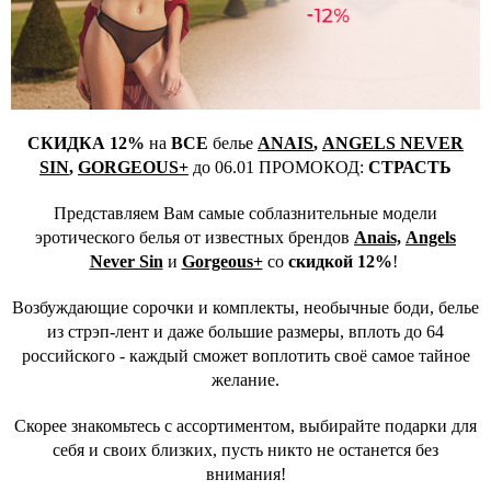
СКИДКА 12%
на
ВСЕ
белье
ANAIS
,
ANGELS NEVER
SIN
,
GORGEOUS+
до
06.01
ПРОМОКОД:
СТРАСТЬ
Представляем Вам самые соблазнительные модели
эротического белья от известных брендов
Anais,
Angels
Never Sin
и
Gorgeous+
со
скидкой 12%
!
Возбуждающие сорочки и комплекты, необычные боди, белье
из стрэп-лент и даже большие размеры, вплоть до 64
российского - каждый сможет воплотить своё самое тайное
желание.
Скорее знакомьтесь с ассортиментом, выбирайте подарки для
себя и своих близких, пусть никто не останется без
внимания!