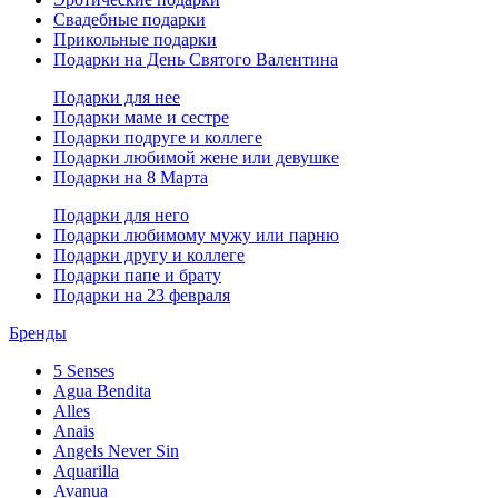
Свадебные подарки
Прикольные подарки
Подарки на День Святого Валентина
Подарки для нее
Подарки маме и сестре
Подарки подруге и коллеге
Подарки любимой жене или девушке
Подарки на 8 Марта
Подарки для него
Подарки любимому мужу или парню
Подарки другу и коллеге
Подарки папе и брату
Подарки на 23 февраля
Бренды
5 Senses
Agua Bendita
Alles
Anais
Angels Never Sin
Aquarilla
Avanua