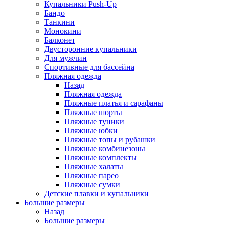
Купальники Push-Up
Бандо
Танкини
Монокини
Балконет
Двусторонние купальники
Для мужчин
Спортивные для бассейна
Пляжная одежда
Назад
Пляжная одежда
Пляжные платья и сарафаны
Пляжные шорты
Пляжные туники
Пляжные юбки
Пляжные топы и рубашки
Пляжные комбинезоны
Пляжные комплекты
Пляжные халаты
Пляжные парео
Пляжные сумки
Детские плавки и купальники
Большие размеры
Назад
Большие размеры