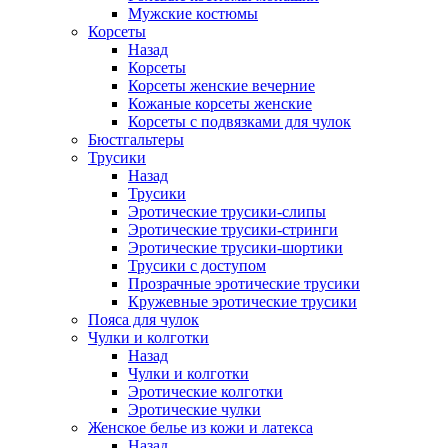
Мужские костюмы
Корсеты
Назад
Корсеты
Корсеты женские вечерние
Кожаные корсеты женские
Корсеты с подвязками для чулок
Бюстгальтеры
Трусики
Назад
Трусики
Эротические трусики-слипы
Эротические трусики-стринги
Эротические трусики-шортики
Трусики с доступом
Прозрачные эротические трусики
Кружевные эротические трусики
Пояса для чулок
Чулки и колготки
Назад
Чулки и колготки
Эротические колготки
Эротические чулки
Женское белье из кожи и латекса
Назад