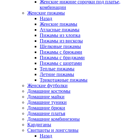
Женские нижние сорочки под платье,
комбинации
Женские пижамы
Назад
Женские пижамы
Атласные пижамы
Пижамы из хлопка
Пижамы из вискозы
Шелковые пижамы
Пижамы с брюками
Пижамы с бриджами
Пижамы с шортами
Теплые пижамы
Летние пижамы
Трикотажные пижамы
Женские футболки
Домашние костюмы
Домашние майки
Домашние туники
Домашние брюки
Домашние платья
Домашние комбинезоны
Кардиганы
Свитшоты и лонгсливы
Назад