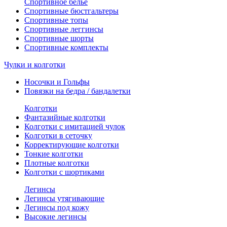
Спортивное белье
Спортивные бюстгальтеры
Спортивные топы
Спортивные леггинсы
Спортивные шорты
Спортивные комплекты
Чулки и колготки
Носочки и Гольфы
Повязки на бедра / бандалетки
Колготки
Фантазийные колготки
Колготки с имитацией чулок
Колготки в сеточку
Корректирующие колготки
Тонкие колготки
Плотные колготки
Колготки с шортиками
Легинсы
Легинсы утягивающие
Легинсы под кожу
Высокие легинсы