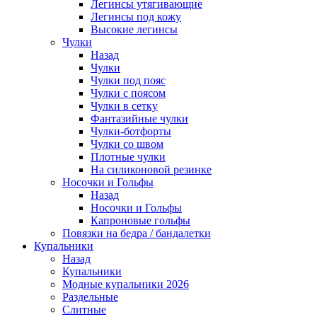
Легинсы утягивающие
Легинсы под кожу
Высокие легинсы
Чулки
Назад
Чулки
Чулки под пояс
Чулки с поясом
Чулки в сетку
Фантазийные чулки
Чулки-ботфорты
Чулки со швом
Плотные чулки
На силиконовой резинке
Носочки и Гольфы
Назад
Носочки и Гольфы
Капроновые гольфы
Повязки на бедра / бандалетки
Купальники
Назад
Купальники
Модные купальники 2026
Раздельные
Слитные