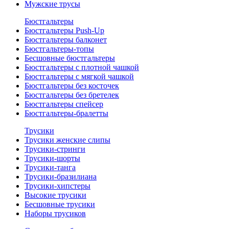
Мужские трусы
Бюстгальтеры
Бюстгальтеры Push-Up
Бюстгальтеры балконет
Бюстгальтеры-топы
Бесшовные бюстгальтеры
Бюстгальтеры с плотной чашкой
Бюстгальтеры с мягкой чашкой
Бюстгальтеры без косточек
Бюстгальтеры без бретелек
Бюстгальтеры спейсер
Бюстгальтеры-бралетты
Трусики
Трусики женские слипы
Трусики-стринги
Трусики-шорты
Трусики-танга
Трусики-бразилиана
Трусики-хипстеры
Высокие трусики
Бесшовные трусики
Наборы трусиков