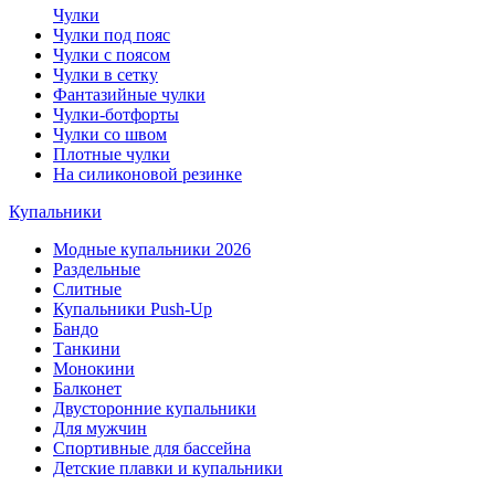
Чулки
Чулки под пояс
Чулки с поясом
Чулки в сетку
Фантазийные чулки
Чулки-ботфорты
Чулки со швом
Плотные чулки
На силиконовой резинке
Купальники
Модные купальники 2026
Раздельные
Слитные
Купальники Push-Up
Бандо
Танкини
Монокини
Балконет
Двусторонние купальники
Для мужчин
Спортивные для бассейна
Детские плавки и купальники