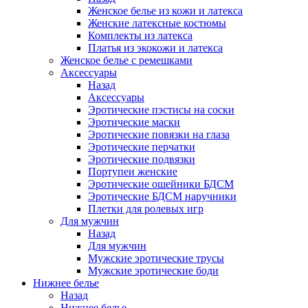
Женское белье из кожи и латекса
Женские латексные костюмы
Комплекты из латекса
Платья из экокожи и латекса
Женское белье с ремешками
Аксессуары
Назад
Аксессуары
Эротические пэстисы на соски
Эротические маски
Эротические повязки на глаза
Эротические перчатки
Эротические подвязки
Портупеи женские
Эротические ошейники БДСМ
Эротические БДСМ наручники
Плетки для ролевых игр
Для мужчин
Назад
Для мужчин
Мужские эротические трусы
Мужские эротические боди
Нижнее белье
Назад
Нижнее белье