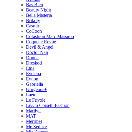
Bas Bleu
Beauty Night
Bella Misteria
Brikoly
Casmir
CoCoon
Cofashion Marc Massimo
Coquette Revue
Devil & Angel
Doctor Nap
Donna
Dreskod
Etna
Evelena
Ewlon
Gabriella
Gorgeous+
Laete
Le Frivole
LivCo Corsetti Fashion
Marilyn
MAT
Merribel
Me Seduce
Mia-Amore