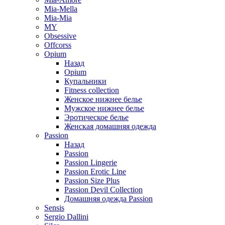
Mia-Mella
Mia-Mia
MY
Obsessive
Offcorss
Opium
Назад
Opium
Купальники
Fitness collection
Женское нижнее белье
Мужское нижнее белье
Эротическое белье
Женская домашняя одежда
Passion
Назад
Passion
Passion Lingerie
Passion Erotic Line
Passion Size Plus
Passion Devil Collection
Домашняя одежда Passion
Sensis
Sergio Dallini