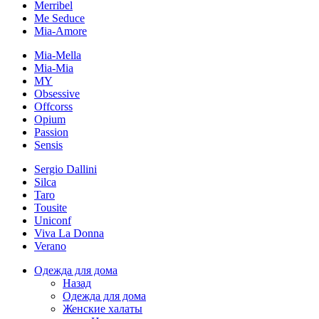
Merribel
Me Seduce
Mia-Amore
Mia-Mella
Mia-Mia
MY
Obsessive
Offcorss
Opium
Passion
Sensis
Sergio Dallini
Silca
Taro
Tousite
Uniconf
Viva La Donna
Verano
Одежда для дома
Назад
Одежда для дома
Женские халаты