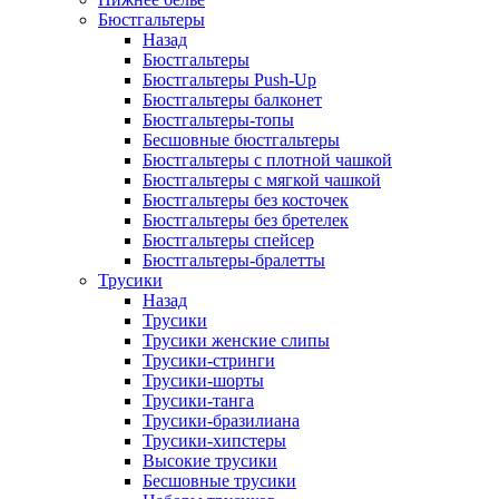
Бюстгальтеры
Назад
Бюстгальтеры
Бюстгальтеры Push-Up
Бюстгальтеры балконет
Бюстгальтеры-топы
Бесшовные бюстгальтеры
Бюстгальтеры с плотной чашкой
Бюстгальтеры с мягкой чашкой
Бюстгальтеры без косточек
Бюстгальтеры без бретелек
Бюстгальтеры спейсер
Бюстгальтеры-бралетты
Трусики
Назад
Трусики
Трусики женские слипы
Трусики-стринги
Трусики-шорты
Трусики-танга
Трусики-бразилиана
Трусики-хипстеры
Высокие трусики
Бесшовные трусики