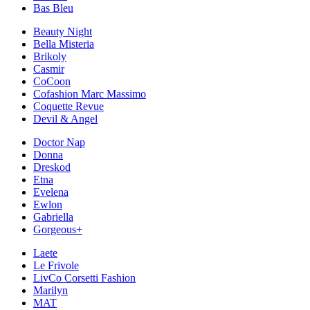
Bas Bleu
Beauty Night
Bella Misteria
Brikoly
Casmir
CoCoon
Cofashion Marc Massimo
Coquette Revue
Devil & Angel
Doctor Nap
Donna
Dreskod
Etna
Evelena
Ewlon
Gabriella
Gorgeous+
Laete
Le Frivole
LivCo Corsetti Fashion
Marilyn
MAT