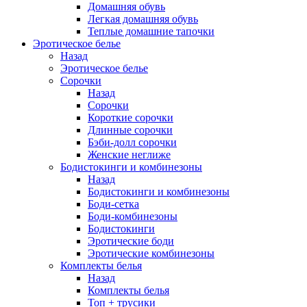
Домашняя обувь
Легкая домашняя обувь
Теплые домашние тапочки
Эротическое белье
Назад
Эротическое белье
Сорочки
Назад
Сорочки
Короткие сорочки
Длинные сорочки
Бэби-долл сорочки
Женские неглиже
Бодистокинги и комбинезоны
Назад
Бодистокинги и комбинезоны
Боди-сетка
Боди-комбинезоны
Бодистокинги
Эротические боди
Эротические комбинезоны
Комплекты белья
Назад
Комплекты белья
Топ + трусики