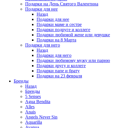
Подарки на День Святого Валентина
Подарки для нее
Назад
Подарки для нее
Подарки маме и сестре
Подарки подруге и коллеге
Подарки любимой жене или девушке
Подарки на 8 Марта
Подарки для него
Назад
Подарки для него
Подарки любимому мужу или парню
Подарки другу и коллеге
Подарки папе и брату
Подарки на 23 февраля
Бренды
Назад
Бренды
5 Senses
Agua Bendita
Alles
Anais
Angels Never Sin
Aquarilla
Avanua