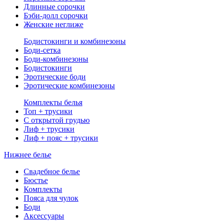
Длинные сорочки
Бэби-долл сорочки
Женские неглиже
Бодистокинги и комбинезоны
Боди-сетка
Боди-комбинезоны
Бодистокинги
Эротические боди
Эротические комбинезоны
Комплекты белья
Топ + трусики
С открытой грудью
Лиф + трусики
Лиф + пояс + трусики
Нижнее белье
Свадебное белье
Бюстье
Комплекты
Пояса для чулок
Боди
Аксессуары