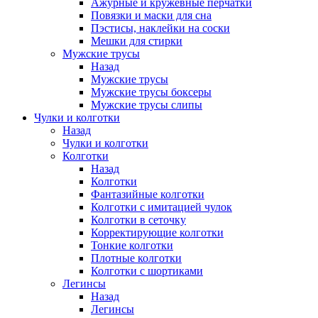
Ажурные и кружевные перчатки
Повязки и маски для сна
Пэстисы, наклейки на соски
Мешки для стирки
Мужские трусы
Назад
Мужские трусы
Мужские трусы боксеры
Мужские трусы слипы
Чулки и колготки
Назад
Чулки и колготки
Колготки
Назад
Колготки
Фантазийные колготки
Колготки с имитацией чулок
Колготки в сеточку
Корректирующие колготки
Тонкие колготки
Плотные колготки
Колготки с шортиками
Легинсы
Назад
Легинсы