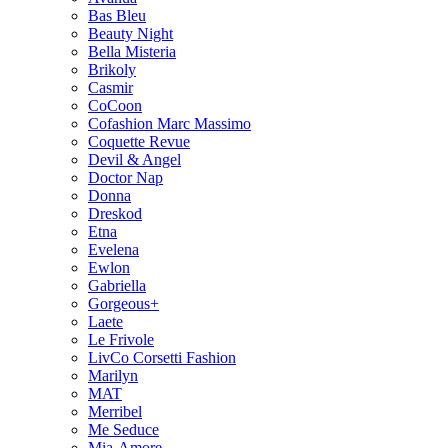
Bas Bleu
Beauty Night
Bella Misteria
Brikoly
Casmir
CoCoon
Cofashion Marc Massimo
Coquette Revue
Devil & Angel
Doctor Nap
Donna
Dreskod
Etna
Evelena
Ewlon
Gabriella
Gorgeous+
Laete
Le Frivole
LivCo Corsetti Fashion
Marilyn
MAT
Merribel
Me Seduce
Mia-Amore