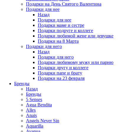
Подарки на День Святого Валентина
Подарки для нее
Назад
Подарки для нее
Подарки маме и сестре
Подарки подруге и коллеге
Подарки любимой жене или девушке
Подарки на 8 Марта
Подарки для него
Назад
Подарки для него
Подарки любимому мужу или парню
Подарки другу и коллеге
Подарки папе и брату
Подарки на 23 февраля
Бренды
Назад
Бренды
5 Senses
Agua Bendita
Alles
Anais
Angels Never Sin
Aquarilla
Avanua