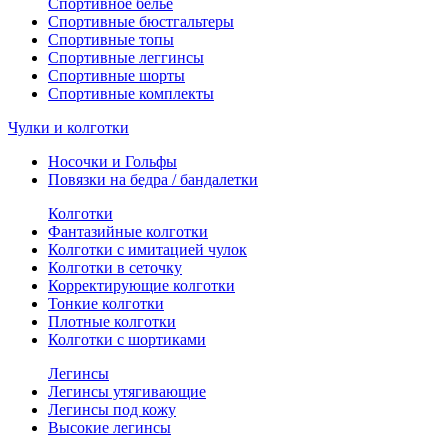
Спортивное белье
Спортивные бюстгальтеры
Спортивные топы
Спортивные леггинсы
Спортивные шорты
Спортивные комплекты
Чулки и колготки
Носочки и Гольфы
Повязки на бедра / бандалетки
Колготки
Фантазийные колготки
Колготки с имитацией чулок
Колготки в сеточку
Корректирующие колготки
Тонкие колготки
Плотные колготки
Колготки с шортиками
Легинсы
Легинсы утягивающие
Легинсы под кожу
Высокие легинсы