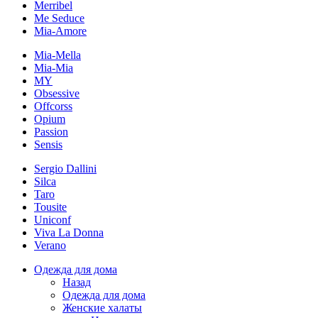
Merribel
Me Seduce
Mia-Amore
Mia-Mella
Mia-Mia
MY
Obsessive
Offcorss
Opium
Passion
Sensis
Sergio Dallini
Silca
Taro
Tousite
Uniconf
Viva La Donna
Verano
Одежда для дома
Назад
Одежда для дома
Женские халаты