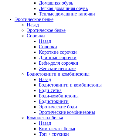
Домашняя обувь
Легкая домашняя обувь
Теплые домашние тапочки
Эротическое белье
Назад
Эротическое белье
Сорочки
Назад
Сорочки
Короткие сорочки
Длинные сорочки
Бэби-долл сорочки
Женские неглиже
Бодистокинги и комбинезоны
Назад
Бодистокинги и комбинезоны
Боди-сетка
Боди-комбинезоны
Бодистокинги
Эротические боди
Эротические комбинезоны
Комплекты белья
Назад
Комплекты белья
Топ + трусики