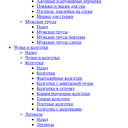
Ажурные и кружевные перчатки
Повязки и маски для сна
Пэстисы, наклейки на соски
Мешки для стирки
Мужские трусы
Назад
Мужские трусы
Мужские трусы боксеры
Мужские трусы слипы
Чулки и колготки
Назад
Чулки и колготки
Колготки
Назад
Колготки
Фантазийные колготки
Колготки с имитацией чулок
Колготки в сеточку
Корректирующие колготки
Тонкие колготки
Плотные колготки
Колготки с шортиками
Легинсы
Назад
Легинсы