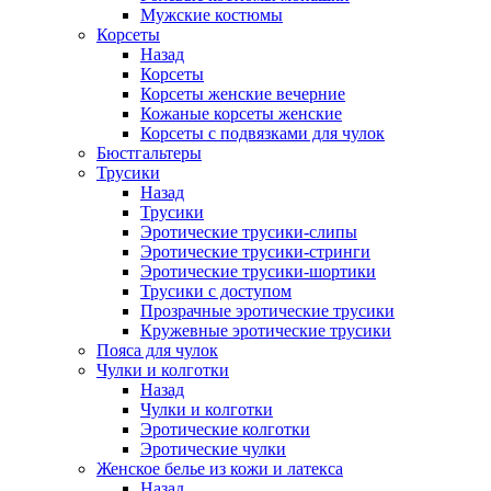
Мужские костюмы
Корсеты
Назад
Корсеты
Корсеты женские вечерние
Кожаные корсеты женские
Корсеты с подвязками для чулок
Бюстгальтеры
Трусики
Назад
Трусики
Эротические трусики-слипы
Эротические трусики-стринги
Эротические трусики-шортики
Трусики с доступом
Прозрачные эротические трусики
Кружевные эротические трусики
Пояса для чулок
Чулки и колготки
Назад
Чулки и колготки
Эротические колготки
Эротические чулки
Женское белье из кожи и латекса
Назад