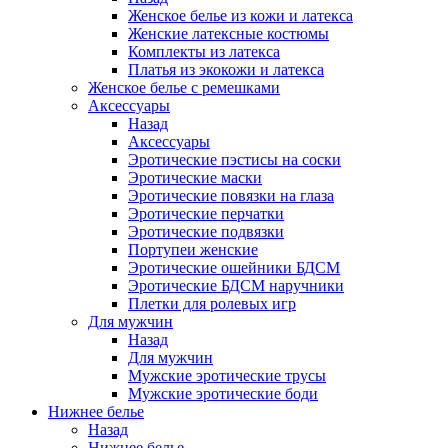
Женское белье из кожи и латекса
Женские латексные костюмы
Комплекты из латекса
Платья из экокожи и латекса
Женское белье с ремешками
Аксессуары
Назад
Аксессуары
Эротические пэстисы на соски
Эротические маски
Эротические повязки на глаза
Эротические перчатки
Эротические подвязки
Портупеи женские
Эротические ошейники БДСМ
Эротические БДСМ наручники
Плетки для ролевых игр
Для мужчин
Назад
Для мужчин
Мужские эротические трусы
Мужские эротические боди
Нижнее белье
Назад
Нижнее белье