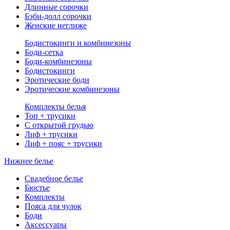
Длинные сорочки
Бэби-долл сорочки
Женские неглиже
Бодистокинги и комбинезоны
Боди-сетка
Боди-комбинезоны
Бодистокинги
Эротические боди
Эротические комбинезоны
Комплекты белья
Топ + трусики
С открытой грудью
Лиф + трусики
Лиф + пояс + трусики
Нижнее белье
Свадебное белье
Бюстье
Комплекты
Пояса для чулок
Боди
Аксессуары