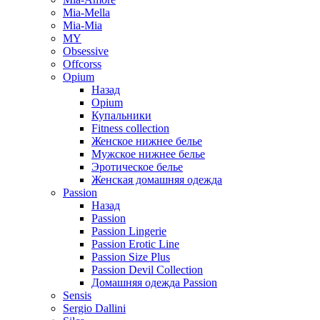
Mia-Mella
Mia-Mia
MY
Obsessive
Offcorss
Opium
Назад
Opium
Купальники
Fitness collection
Женское нижнее белье
Мужское нижнее белье
Эротическое белье
Женская домашняя одежда
Passion
Назад
Passion
Passion Lingerie
Passion Erotic Line
Passion Size Plus
Passion Devil Collection
Домашняя одежда Passion
Sensis
Sergio Dallini