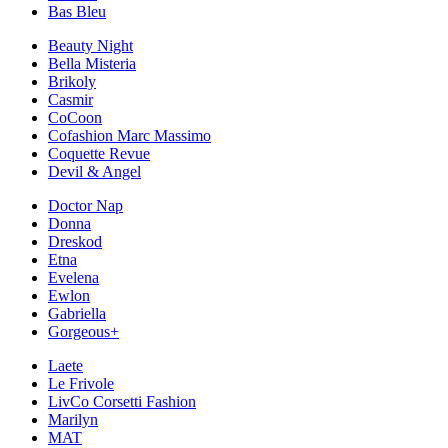
Bas Bleu
Beauty Night
Bella Misteria
Brikoly
Casmir
CoCoon
Cofashion Marc Massimo
Coquette Revue
Devil & Angel
Doctor Nap
Donna
Dreskod
Etna
Evelena
Ewlon
Gabriella
Gorgeous+
Laete
Le Frivole
LivCo Corsetti Fashion
Marilyn
MAT