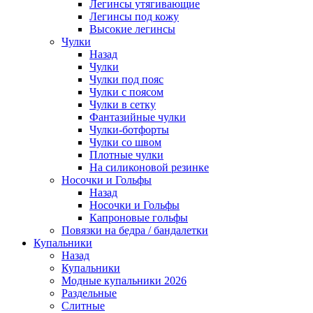
Легинсы утягивающие
Легинсы под кожу
Высокие легинсы
Чулки
Назад
Чулки
Чулки под пояс
Чулки с поясом
Чулки в сетку
Фантазийные чулки
Чулки-ботфорты
Чулки со швом
Плотные чулки
На силиконовой резинке
Носочки и Гольфы
Назад
Носочки и Гольфы
Капроновые гольфы
Повязки на бедра / бандалетки
Купальники
Назад
Купальники
Модные купальники 2026
Раздельные
Слитные