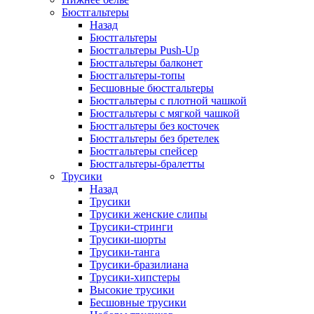
Бюстгальтеры
Назад
Бюстгальтеры
Бюстгальтеры Push-Up
Бюстгальтеры балконет
Бюстгальтеры-топы
Бесшовные бюстгальтеры
Бюстгальтеры с плотной чашкой
Бюстгальтеры с мягкой чашкой
Бюстгальтеры без косточек
Бюстгальтеры без бретелек
Бюстгальтеры спейсер
Бюстгальтеры-бралетты
Трусики
Назад
Трусики
Трусики женские слипы
Трусики-стринги
Трусики-шорты
Трусики-танга
Трусики-бразилиана
Трусики-хипстеры
Высокие трусики
Бесшовные трусики