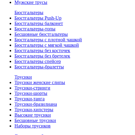
Мужские трусы
Бюстгальтеры
Бюстгальтеры Push-Up
Бюстгальтеры балконет
Бюстгальтеры-топы
Бесшовные бюстгальтеры
Бюстгальтеры с плотной чашкой
Бюстгальтеры с мягкой чашкой
Бюстгальтеры без косточек
Бюстгальтеры без бретелек
Бюстгальтеры спейсер
Бюстгальтеры-бралетты
Трусики
Трусики женские слипы
Трусики-стринги
Трусики-шорты
Трусики-танга
Трусики-бразилиана
Трусики-хипстеры
Высокие трусики
Бесшовные трусики
Наборы трусиков