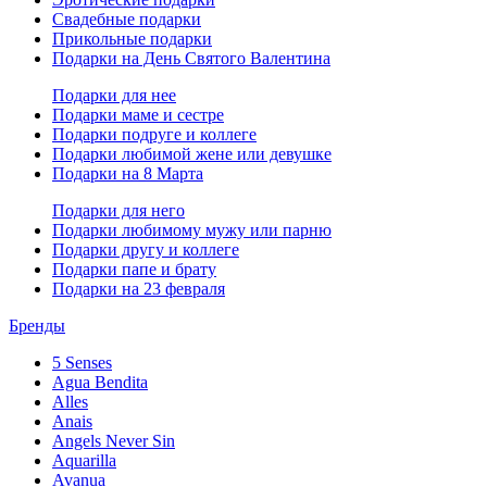
Свадебные подарки
Прикольные подарки
Подарки на День Святого Валентина
Подарки для нее
Подарки маме и сестре
Подарки подруге и коллеге
Подарки любимой жене или девушке
Подарки на 8 Марта
Подарки для него
Подарки любимому мужу или парню
Подарки другу и коллеге
Подарки папе и брату
Подарки на 23 февраля
Бренды
5 Senses
Agua Bendita
Alles
Anais
Angels Never Sin
Aquarilla
Avanua