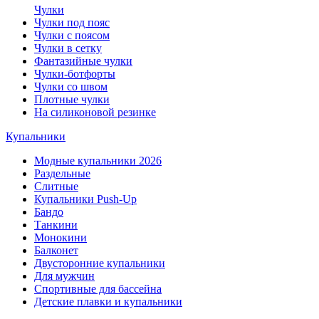
Чулки
Чулки под пояс
Чулки с поясом
Чулки в сетку
Фантазийные чулки
Чулки-ботфорты
Чулки со швом
Плотные чулки
На силиконовой резинке
Купальники
Модные купальники 2026
Раздельные
Слитные
Купальники Push-Up
Бандо
Танкини
Монокини
Балконет
Двусторонние купальники
Для мужчин
Спортивные для бассейна
Детские плавки и купальники