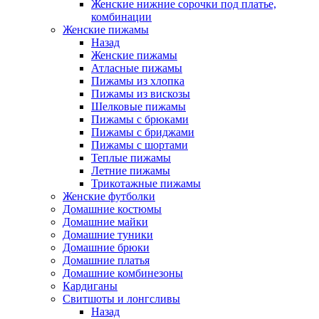
Женские нижние сорочки под платье,
комбинации
Женские пижамы
Назад
Женские пижамы
Атласные пижамы
Пижамы из хлопка
Пижамы из вискозы
Шелковые пижамы
Пижамы с брюками
Пижамы с бриджами
Пижамы с шортами
Теплые пижамы
Летние пижамы
Трикотажные пижамы
Женские футболки
Домашние костюмы
Домашние майки
Домашние туники
Домашние брюки
Домашние платья
Домашние комбинезоны
Кардиганы
Свитшоты и лонгсливы
Назад