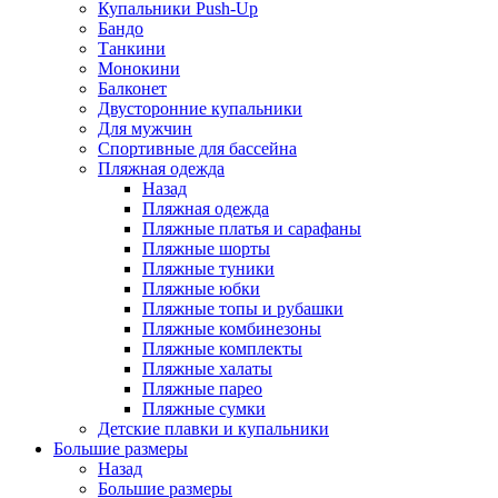
Купальники Push-Up
Бандо
Танкини
Монокини
Балконет
Двусторонние купальники
Для мужчин
Спортивные для бассейна
Пляжная одежда
Назад
Пляжная одежда
Пляжные платья и сарафаны
Пляжные шорты
Пляжные туники
Пляжные юбки
Пляжные топы и рубашки
Пляжные комбинезоны
Пляжные комплекты
Пляжные халаты
Пляжные парео
Пляжные сумки
Детские плавки и купальники
Большие размеры
Назад
Большие размеры