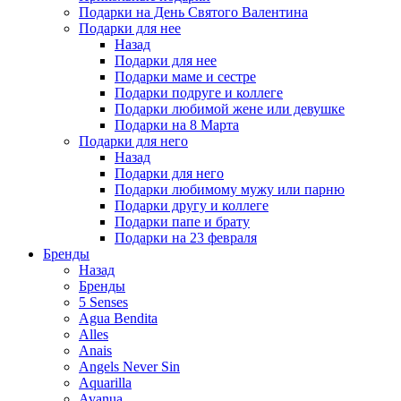
Подарки на День Святого Валентина
Подарки для нее
Назад
Подарки для нее
Подарки маме и сестре
Подарки подруге и коллеге
Подарки любимой жене или девушке
Подарки на 8 Марта
Подарки для него
Назад
Подарки для него
Подарки любимому мужу или парню
Подарки другу и коллеге
Подарки папе и брату
Подарки на 23 февраля
Бренды
Назад
Бренды
5 Senses
Agua Bendita
Alles
Anais
Angels Never Sin
Aquarilla
Avanua