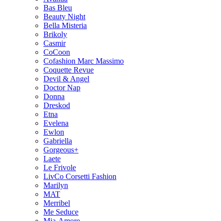
Bas Bleu
Beauty Night
Bella Misteria
Brikoly
Casmir
CoCoon
Cofashion Marc Massimo
Coquette Revue
Devil & Angel
Doctor Nap
Donna
Dreskod
Etna
Evelena
Ewlon
Gabriella
Gorgeous+
Laete
Le Frivole
LivCo Corsetti Fashion
Marilyn
MAT
Merribel
Me Seduce
Mia-Amore