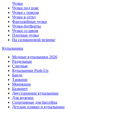
Чулки
Чулки под пояс
Чулки с поясом
Чулки в сетку
Фантазийные чулки
Чулки-ботфорты
Чулки со швом
Плотные чулки
На силиконовой резинке
Купальники
Модные купальники 2026
Раздельные
Слитные
Купальники Push-Up
Бандо
Танкини
Монокини
Балконет
Двусторонние купальники
Для мужчин
Спортивные для бассейна
Детские плавки и купальники