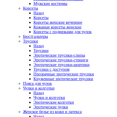
Мужские костюмы
Корсеты
Назад
Корсеты
Корсеты женские вечерние
Кожаные корсеты женские
Корсеты с подвязками для чулок
Бюстгальтеры
Трусики
Назад
Трусики
Эротические трусики-слипы
Эротические трусики-стринги
Эротические трусики-шортики
Трусики с доступом
Прозрачные эротические трусики
Кружевные эротические трусики
Пояса для чулок
Чулки и колготки
Назад
Чулки и колготки
Эротические колготки
Эротические чулки
Женское белье из кожи и латекса
Назад