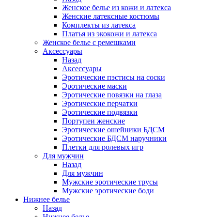
Женское белье из кожи и латекса
Женские латексные костюмы
Комплекты из латекса
Платья из экокожи и латекса
Женское белье с ремешками
Аксессуары
Назад
Аксессуары
Эротические пэстисы на соски
Эротические маски
Эротические повязки на глаза
Эротические перчатки
Эротические подвязки
Портупеи женские
Эротические ошейники БДСМ
Эротические БДСМ наручники
Плетки для ролевых игр
Для мужчин
Назад
Для мужчин
Мужские эротические трусы
Мужские эротические боди
Нижнее белье
Назад
Нижнее белье