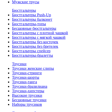
Мужские трусы
Бюстгальтеры
Бюстгальтеры Push-Up
Бюстгальтеры балконет
Бюстгальтеры-топы
Бесшовные бюстгальтеры
Бюстгальтеры с плотной чашкой
Бюстгальтеры с мягкой чашкой
Бюстгальтеры без косточек
Бюстгальтеры без бретелек
Бюстгальтеры спейсер
Бюстгальтеры-бралетты
Трусики
Трусики женские слипы
Трусики-стринги
Трусики-шорты
Трусики-танга
Трусики-бразилиана
Трусики-хипстеры
Высокие трусики
Бесшовные трусики
Наборы трусиков