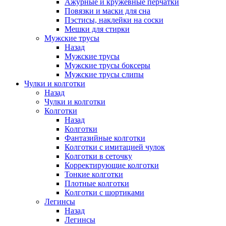
Ажурные и кружевные перчатки
Повязки и маски для сна
Пэстисы, наклейки на соски
Мешки для стирки
Мужские трусы
Назад
Мужские трусы
Мужские трусы боксеры
Мужские трусы слипы
Чулки и колготки
Назад
Чулки и колготки
Колготки
Назад
Колготки
Фантазийные колготки
Колготки с имитацией чулок
Колготки в сеточку
Корректирующие колготки
Тонкие колготки
Плотные колготки
Колготки с шортиками
Легинсы
Назад
Легинсы