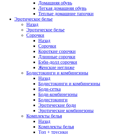
Домашняя обувь
Легкая домашняя обувь
Теплые домашние тапочки
Эротическое белье
Назад
Эротическое белье
Сорочки
Назад
Сорочки
Короткие сорочки
Длинные сорочки
Бэби-долл сорочки
Женские неглиже
Бодистокинги и комбинезоны
Назад
Бодистокинги и комбинезоны
Боди-сетка
Боди-комбинезоны
Бодистокинги
Эротические боди
Эротические комбинезоны
Комплекты белья
Назад
Комплекты белья
Топ + трусики