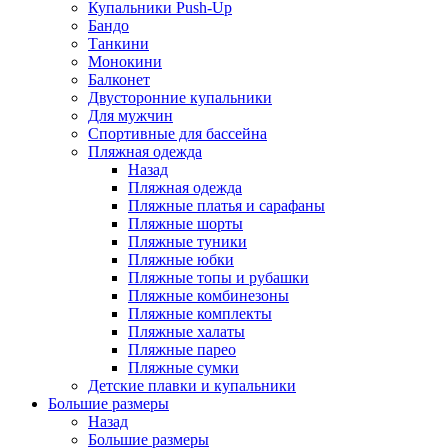
Купальники Push-Up
Бандо
Танкини
Монокини
Балконет
Двусторонние купальники
Для мужчин
Спортивные для бассейна
Пляжная одежда
Назад
Пляжная одежда
Пляжные платья и сарафаны
Пляжные шорты
Пляжные туники
Пляжные юбки
Пляжные топы и рубашки
Пляжные комбинезоны
Пляжные комплекты
Пляжные халаты
Пляжные парео
Пляжные сумки
Детские плавки и купальники
Большие размеры
Назад
Большие размеры