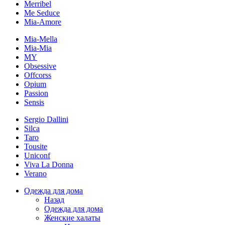
Merribel
Me Seduce
Mia-Amore
Mia-Mella
Mia-Mia
MY
Obsessive
Offcorss
Opium
Passion
Sensis
Sergio Dallini
Silca
Taro
Tousite
Uniconf
Viva La Donna
Verano
Одежда для дома
Назад
Одежда для дома
Женские халаты