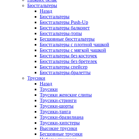
Бюстгальтеры
Назад
Бюстгальтеры
Бюстгальтеры Push-Up
Бюстгальтеры балконет
Бюстгальтеры-топы
Бесшовные бюстгальтеры
Бюстгальтеры с плотной чашкой
Бюстгальтеры с мягкой чашкой
Бюстгальтеры без косточек
Бюстгальтеры без бретелек
Бюстгальтеры спейсер
Бюстгальтеры-бралетты
Трусики
Назад
Трусики
Трусики женские слипы
Трусики-стринги
Трусики-шорты
Трусики-танга
Трусики-бразилиана
Трусики-хипстеры
Высокие трусики
Бесшовные трусики