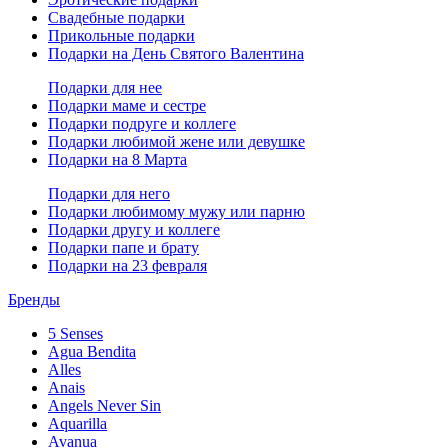
Свадебные подарки
Прикольные подарки
Подарки на День Святого Валентина
Подарки для нее
Подарки маме и сестре
Подарки подруге и коллеге
Подарки любимой жене или девушке
Подарки на 8 Марта
Подарки для него
Подарки любимому мужу или парню
Подарки другу и коллеге
Подарки папе и брату
Подарки на 23 февраля
Бренды
5 Senses
Agua Bendita
Alles
Anais
Angels Never Sin
Aquarilla
Avanua