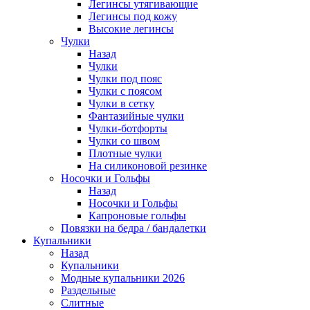
Легинсы утягивающие
Легинсы под кожу
Высокие легинсы
Чулки
Назад
Чулки
Чулки под пояс
Чулки с поясом
Чулки в сетку
Фантазийные чулки
Чулки-ботфорты
Чулки со швом
Плотные чулки
На силиконовой резинке
Носочки и Гольфы
Назад
Носочки и Гольфы
Капроновые гольфы
Повязки на бедра / бандалетки
Купальники
Назад
Купальники
Модные купальники 2026
Раздельные
Слитные