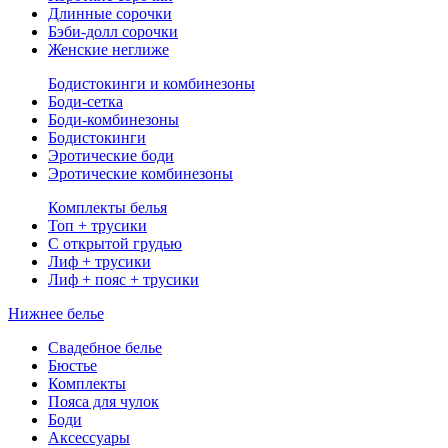
Длинные сорочки
Бэби-долл сорочки
Женские неглиже
Бодистокинги и комбинезоны
Боди-сетка
Боди-комбинезоны
Бодистокинги
Эротические боди
Эротические комбинезоны
Комплекты белья
Топ + трусики
С открытой грудью
Лиф + трусики
Лиф + пояс + трусики
Нижнее белье
Свадебное белье
Бюстье
Комплекты
Пояса для чулок
Боди
Аксессуары