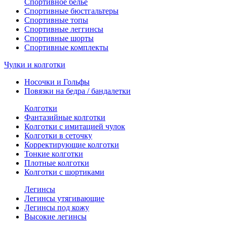
Спортивное белье
Спортивные бюстгальтеры
Спортивные топы
Спортивные леггинсы
Спортивные шорты
Спортивные комплекты
Чулки и колготки
Носочки и Гольфы
Повязки на бедра / бандалетки
Колготки
Фантазийные колготки
Колготки с имитацией чулок
Колготки в сеточку
Корректирующие колготки
Тонкие колготки
Плотные колготки
Колготки с шортиками
Легинсы
Легинсы утягивающие
Легинсы под кожу
Высокие легинсы