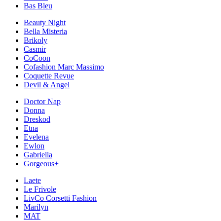
Bas Bleu
Beauty Night
Bella Misteria
Brikoly
Casmir
CoCoon
Cofashion Marc Massimo
Coquette Revue
Devil & Angel
Doctor Nap
Donna
Dreskod
Etna
Evelena
Ewlon
Gabriella
Gorgeous+
Laete
Le Frivole
LivCo Corsetti Fashion
Marilyn
MAT