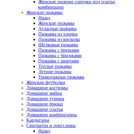
Женские нижние сорочки под платье,
комбинации
Женские пижамы
Назад
Женские пижамы
Атласные пижамы
Пижамы из хлопка
Пижамы из вискозы
Шелковые пижамы
Пижамы с брюками
Пижамы с бриджами
Пижамы с шортами
Теплые пижамы
Летние пижамы
Трикотажные пижамы
Женские футболки
Домашние костюмы
Домашние майки
Домашние туники
Домашние брюки
Домашние платья
Домашние комбинезоны
Кардиганы
Свитшоты и лонгсливы
Назад