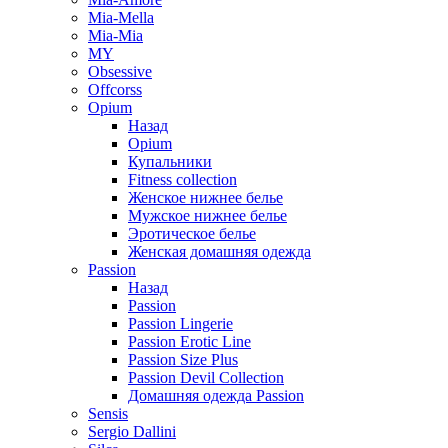
Mia-Mella
Mia-Mia
MY
Obsessive
Offcorss
Opium
Назад
Opium
Купальники
Fitness collection
Женское нижнее белье
Мужское нижнее белье
Эротическое белье
Женская домашняя одежда
Passion
Назад
Passion
Passion Lingerie
Passion Erotic Line
Passion Size Plus
Passion Devil Collection
Домашняя одежда Passion
Sensis
Sergio Dallini