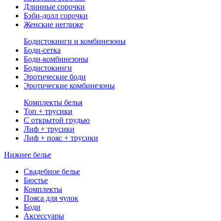
Длинные сорочки
Бэби-долл сорочки
Женские неглиже
Бодистокинги и комбинезоны
Боди-сетка
Боди-комбинезоны
Бодистокинги
Эротические боди
Эротические комбинезоны
Комплекты белья
Топ + трусики
С открытой грудью
Лиф + трусики
Лиф + пояс + трусики
Нижнее белье
Свадебное белье
Бюстье
Комплекты
Пояса для чулок
Боди
Аксессуары