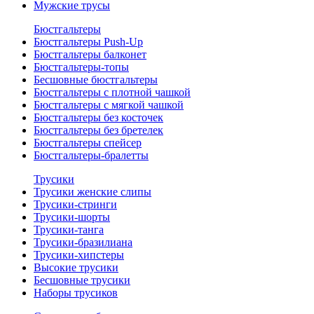
Мужские трусы
Бюстгальтеры
Бюстгальтеры Push-Up
Бюстгальтеры балконет
Бюстгальтеры-топы
Бесшовные бюстгальтеры
Бюстгальтеры с плотной чашкой
Бюстгальтеры с мягкой чашкой
Бюстгальтеры без косточек
Бюстгальтеры без бретелек
Бюстгальтеры спейсер
Бюстгальтеры-бралетты
Трусики
Трусики женские слипы
Трусики-стринги
Трусики-шорты
Трусики-танга
Трусики-бразилиана
Трусики-хипстеры
Высокие трусики
Бесшовные трусики
Наборы трусиков