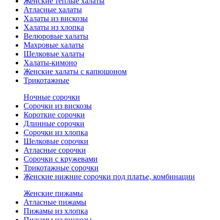
Женские теплые халаты
Атласные халаты
Халаты из вискозы
Халаты из хлопка
Велюровые халаты
Махровые халаты
Шелковые халаты
Халаты-кимоно
Женские халаты с капюшоном
Трикотажные
Ночные сорочки
Сорочки из вискозы
Короткие сорочки
Длинные сорочки
Сорочки из хлопка
Шелковые сорочки
Атласные сорочки
Сорочки с кружевами
Трикотажные сорочки
Женские нижние сорочки под платье, комбинации
Женские пижамы
Атласные пижамы
Пижамы из хлопка
Пижамы из вискозы