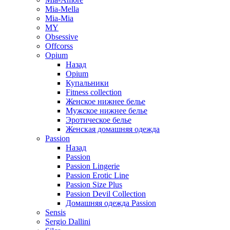
Mia-Mella
Mia-Mia
MY
Obsessive
Offcorss
Opium
Назад
Opium
Купальники
Fitness collection
Женское нижнее белье
Мужское нижнее белье
Эротическое белье
Женская домашняя одежда
Passion
Назад
Passion
Passion Lingerie
Passion Erotic Line
Passion Size Plus
Passion Devil Collection
Домашняя одежда Passion
Sensis
Sergio Dallini