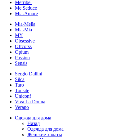
Merribel
Me Seduce
Mia-Amore
Mia-Mella
Mia-Mia
MY
Obsessive
Offcorss
Opium
Passion
Sensis
Sergio Dallini
Silca
Taro
Tousite
Uniconf
Viva La Donna
Verano
Одежда для дома
Назад
Одежда для дома
Женские халаты