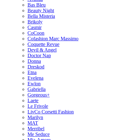
Bas Bleu
Beauty Night
Bella Misteria
Brikoly
Casmir
CoCoon
Cofashion Marc Massimo
Coquette Revue
Devil & Angel
Doctor Nap
Donna
Dreskod
Etna
Evelena
Ewlon
Gabriella
Gorgeous+
Laete
Le Frivole
LivCo Corsetti Fashion
Marilyn
MAT
Merribel
Me Seduce
Mia-Amore