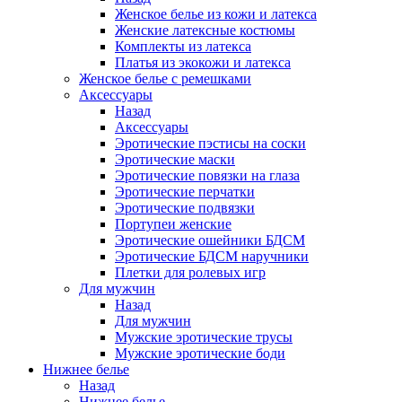
Женское белье из кожи и латекса
Женские латексные костюмы
Комплекты из латекса
Платья из экокожи и латекса
Женское белье с ремешками
Аксессуары
Назад
Аксессуары
Эротические пэстисы на соски
Эротические маски
Эротические повязки на глаза
Эротические перчатки
Эротические подвязки
Портупеи женские
Эротические ошейники БДСМ
Эротические БДСМ наручники
Плетки для ролевых игр
Для мужчин
Назад
Для мужчин
Мужские эротические трусы
Мужские эротические боди
Нижнее белье
Назад
Нижнее белье