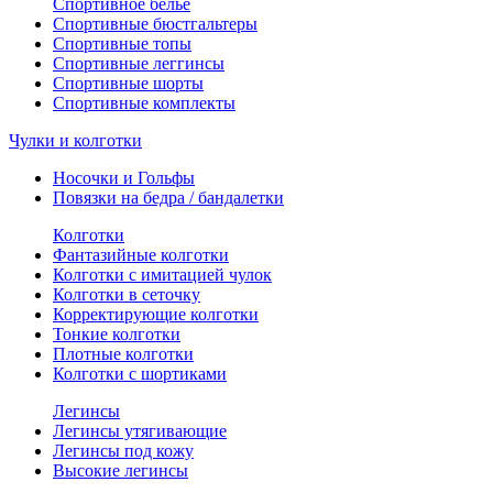
Спортивное белье
Спортивные бюстгальтеры
Спортивные топы
Спортивные леггинсы
Спортивные шорты
Спортивные комплекты
Чулки и колготки
Носочки и Гольфы
Повязки на бедра / бандалетки
Колготки
Фантазийные колготки
Колготки с имитацией чулок
Колготки в сеточку
Корректирующие колготки
Тонкие колготки
Плотные колготки
Колготки с шортиками
Легинсы
Легинсы утягивающие
Легинсы под кожу
Высокие легинсы