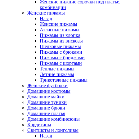
Женские нижние сорочки под платье,
комбинации
Женские пижамы
Назад
Женские пижамы
Атласные пижамы
Пижамы из хлопка
Пижамы из вискозы
Шелковые пижамы
Пижамы с брюками
Пижамы с бриджами
Пижамы с шортами
Теплые пижамы
Летние пижамы
Трикотажные пижамы
Женские футболки
Домашние костюмы
Домашние майки
Домашние туники
Домашние брюки
Домашние платья
Домашние комбинезоны
Кардиганы
Свитшоты и лонгсливы
Назад