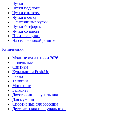
Чулки
Чулки под пояс
Чулки с поясом
Чулки в сетку
Фантазийные чулки
Чулки-ботфорты
Чулки со швом
Плотные чулки
На силиконовой резинке
Купальники
Модные купальники 2026
Раздельные
Слитные
Купальники Push-Up
Бандо
Танкини
Монокини
Балконет
Двусторонние купальники
Для мужчин
Спортивные для бассейна
Детские плавки и купальники