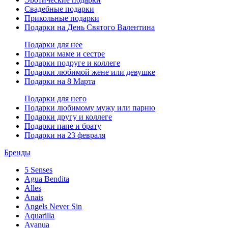
Свадебные подарки
Прикольные подарки
Подарки на День Святого Валентина
Подарки для нее
Подарки маме и сестре
Подарки подруге и коллеге
Подарки любимой жене или девушке
Подарки на 8 Марта
Подарки для него
Подарки любимому мужу или парню
Подарки другу и коллеге
Подарки папе и брату
Подарки на 23 февраля
Бренды
5 Senses
Agua Bendita
Alles
Anais
Angels Never Sin
Aquarilla
Avanua