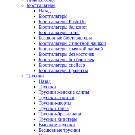
Бюстгальтеры
Назад
Бюстгальтеры
Бюстгальтеры Push-Up
Бюстгальтеры балконет
Бюстгальтеры-топы
Бесшовные бюстгальтеры
Бюстгальтеры с плотной чашкой
Бюстгальтеры с мягкой чашкой
Бюстгальтеры без косточек
Бюстгальтеры без бретелек
Бюстгальтеры спейсер
Бюстгальтеры-бралетты
Трусики
Назад
Трусики
Трусики женские слипы
Трусики-стринги
Трусики-шорты
Трусики-танга
Трусики-бразилиана
Трусики-хипстеры
Высокие трусики
Бесшовные трусики