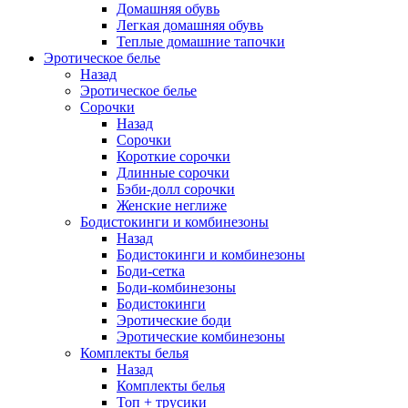
Домашняя обувь
Легкая домашняя обувь
Теплые домашние тапочки
Эротическое белье
Назад
Эротическое белье
Сорочки
Назад
Сорочки
Короткие сорочки
Длинные сорочки
Бэби-долл сорочки
Женские неглиже
Бодистокинги и комбинезоны
Назад
Бодистокинги и комбинезоны
Боди-сетка
Боди-комбинезоны
Бодистокинги
Эротические боди
Эротические комбинезоны
Комплекты белья
Назад
Комплекты белья
Топ + трусики