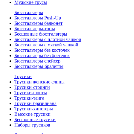
Мужские трусы
Бюстгальтеры
Бюстгальтеры Push-Up
Бюстгальтеры балконет
Бюстгальтеры-топы
Бесшовные бюстгальтеры
Бюстгальтеры с плотной чашкой
Бюстгальтеры с мягкой чашкой
Бюстгальтеры без косточек
Бюстгальтеры без бретелек
Бюстгальтеры спейсер
Бюстгальтеры-бралетты
Трусики
Трусики женские слипы
Трусики-стринги
Трусики-шорты
Трусики-танга
Трусики-бразилиана
Трусики-хипстеры
Высокие трусики
Бесшовные трусики
Наборы трусиков