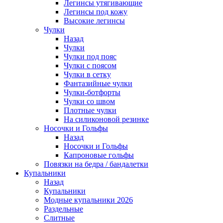
Легинсы утягивающие
Легинсы под кожу
Высокие легинсы
Чулки
Назад
Чулки
Чулки под пояс
Чулки с поясом
Чулки в сетку
Фантазийные чулки
Чулки-ботфорты
Чулки со швом
Плотные чулки
На силиконовой резинке
Носочки и Гольфы
Назад
Носочки и Гольфы
Капроновые гольфы
Повязки на бедра / бандалетки
Купальники
Назад
Купальники
Модные купальники 2026
Раздельные
Слитные