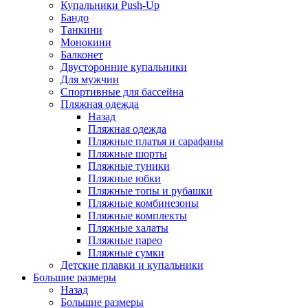
Купальники Push-Up
Бандо
Танкини
Монокини
Балконет
Двусторонние купальники
Для мужчин
Спортивные для бассейна
Пляжная одежда
Назад
Пляжная одежда
Пляжные платья и сарафаны
Пляжные шорты
Пляжные туники
Пляжные юбки
Пляжные топы и рубашки
Пляжные комбинезоны
Пляжные комплекты
Пляжные халаты
Пляжные парео
Пляжные сумки
Детские плавки и купальники
Большие размеры
Назад
Большие размеры