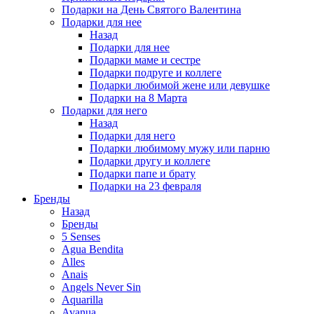
Подарки на День Святого Валентина
Подарки для нее
Назад
Подарки для нее
Подарки маме и сестре
Подарки подруге и коллеге
Подарки любимой жене или девушке
Подарки на 8 Марта
Подарки для него
Назад
Подарки для него
Подарки любимому мужу или парню
Подарки другу и коллеге
Подарки папе и брату
Подарки на 23 февраля
Бренды
Назад
Бренды
5 Senses
Agua Bendita
Alles
Anais
Angels Never Sin
Aquarilla
Avanua