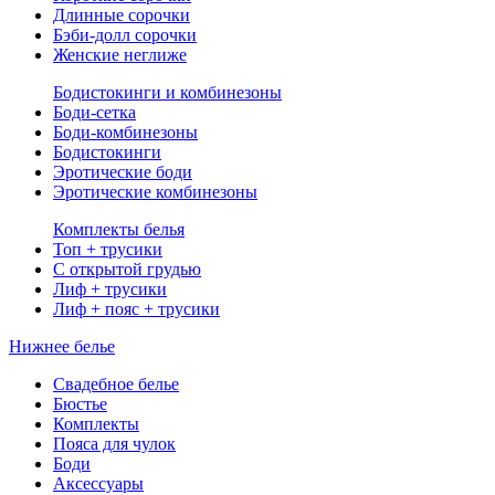
Длинные сорочки
Бэби-долл сорочки
Женские неглиже
Бодистокинги и комбинезоны
Боди-сетка
Боди-комбинезоны
Бодистокинги
Эротические боди
Эротические комбинезоны
Комплекты белья
Топ + трусики
С открытой грудью
Лиф + трусики
Лиф + пояс + трусики
Нижнее белье
Свадебное белье
Бюстье
Комплекты
Пояса для чулок
Боди
Аксессуары