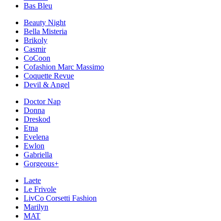
Bas Bleu
Beauty Night
Bella Misteria
Brikoly
Casmir
CoCoon
Cofashion Marc Massimo
Coquette Revue
Devil & Angel
Doctor Nap
Donna
Dreskod
Etna
Evelena
Ewlon
Gabriella
Gorgeous+
Laete
Le Frivole
LivCo Corsetti Fashion
Marilyn
MAT