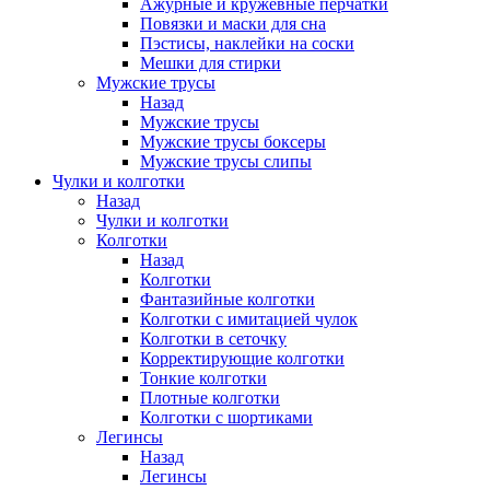
Ажурные и кружевные перчатки
Повязки и маски для сна
Пэстисы, наклейки на соски
Мешки для стирки
Мужские трусы
Назад
Мужские трусы
Мужские трусы боксеры
Мужские трусы слипы
Чулки и колготки
Назад
Чулки и колготки
Колготки
Назад
Колготки
Фантазийные колготки
Колготки с имитацией чулок
Колготки в сеточку
Корректирующие колготки
Тонкие колготки
Плотные колготки
Колготки с шортиками
Легинсы
Назад
Легинсы