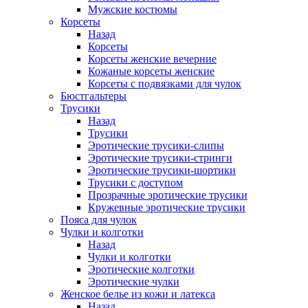
Мужские костюмы
Корсеты
Назад
Корсеты
Корсеты женские вечерние
Кожаные корсеты женские
Корсеты с подвязками для чулок
Бюстгальтеры
Трусики
Назад
Трусики
Эротические трусики-слипы
Эротические трусики-стринги
Эротические трусики-шортики
Трусики с доступом
Прозрачные эротические трусики
Кружевные эротические трусики
Пояса для чулок
Чулки и колготки
Назад
Чулки и колготки
Эротические колготки
Эротические чулки
Женское белье из кожи и латекса
Назад