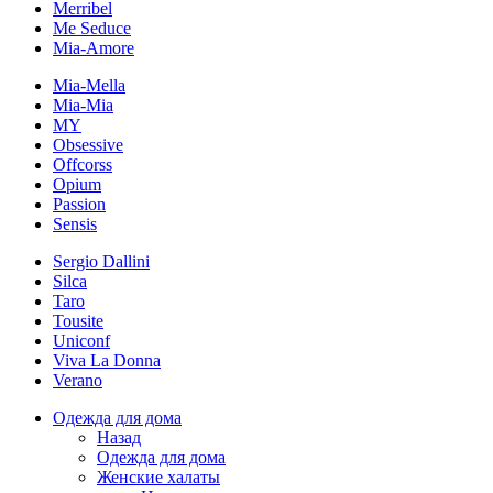
Merribel
Me Seduce
Mia-Amore
Mia-Mella
Mia-Mia
MY
Obsessive
Offcorss
Opium
Passion
Sensis
Sergio Dallini
Silca
Taro
Tousite
Uniconf
Viva La Donna
Verano
Одежда для дома
Назад
Одежда для дома
Женские халаты