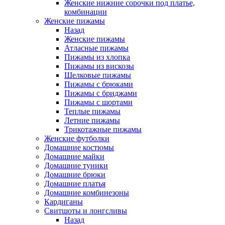
Женские нижние сорочки под платье,
комбинации
Женские пижамы
Назад
Женские пижамы
Атласные пижамы
Пижамы из хлопка
Пижамы из вискозы
Шелковые пижамы
Пижамы с брюками
Пижамы с бриджами
Пижамы с шортами
Теплые пижамы
Летние пижамы
Трикотажные пижамы
Женские футболки
Домашние костюмы
Домашние майки
Домашние туники
Домашние брюки
Домашние платья
Домашние комбинезоны
Кардиганы
Свитшоты и лонгсливы
Назад