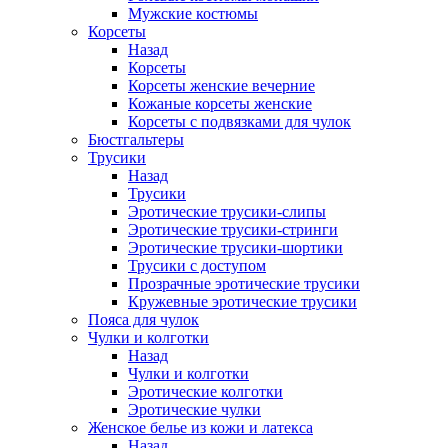
Мужские костюмы
Корсеты
Назад
Корсеты
Корсеты женские вечерние
Кожаные корсеты женские
Корсеты с подвязками для чулок
Бюстгальтеры
Трусики
Назад
Трусики
Эротические трусики-слипы
Эротические трусики-стринги
Эротические трусики-шортики
Трусики с доступом
Прозрачные эротические трусики
Кружевные эротические трусики
Пояса для чулок
Чулки и колготки
Назад
Чулки и колготки
Эротические колготки
Эротические чулки
Женское белье из кожи и латекса
Назад