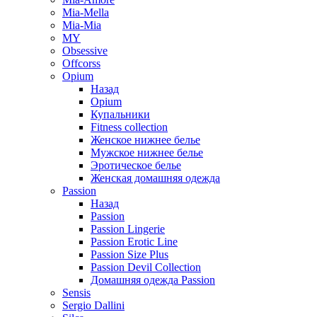
Mia-Mella
Mia-Mia
MY
Obsessive
Offcorss
Opium
Назад
Opium
Купальники
Fitness collection
Женское нижнее белье
Мужское нижнее белье
Эротическое белье
Женская домашняя одежда
Passion
Назад
Passion
Passion Lingerie
Passion Erotic Line
Passion Size Plus
Passion Devil Collection
Домашняя одежда Passion
Sensis
Sergio Dallini