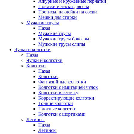
Ажурные и кружевные перчатки
Повязки и маски для сна
Пэстисы, наклейки на соски
Мешки для стирки
Мужские трусы
Назад
Мужские трусы
Мужские трусы боксеры
Мужские трусы слипы
Чулки и колготки
Назад
Чулки и колготки
Колготки
Назад
Колготки
Фантазийные колготки
Колготки с имитацией чулок
Колготки в сеточку
Корректирующие колготки
Тонкие колготки
Плотные колготки
Колготки с шортиками
Легинсы
Назад
Легинсы