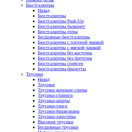
Бюстгальтеры
Назад
Бюстгальтеры
Бюстгальтеры Push-Up
Бюстгальтеры балконет
Бюстгальтеры-топы
Бесшовные бюстгальтеры
Бюстгальтеры с плотной чашкой
Бюстгальтеры с мягкой чашкой
Бюстгальтеры без косточек
Бюстгальтеры без бретелек
Бюстгальтеры спейсер
Бюстгальтеры-бралетты
Трусики
Назад
Трусики
Трусики женские слипы
Трусики-стринги
Трусики-шорты
Трусики-танга
Трусики-бразилиана
Трусики-хипстеры
Высокие трусики
Бесшовные трусики