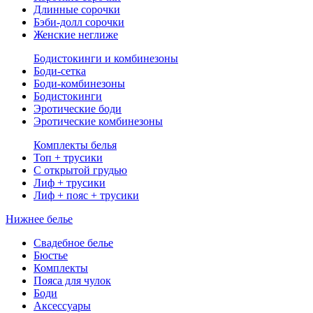
Длинные сорочки
Бэби-долл сорочки
Женские неглиже
Бодистокинги и комбинезоны
Боди-сетка
Боди-комбинезоны
Бодистокинги
Эротические боди
Эротические комбинезоны
Комплекты белья
Топ + трусики
С открытой грудью
Лиф + трусики
Лиф + пояс + трусики
Нижнее белье
Свадебное белье
Бюстье
Комплекты
Пояса для чулок
Боди
Аксессуары