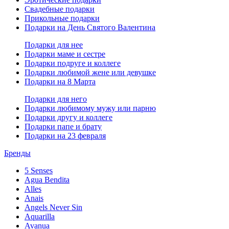
Свадебные подарки
Прикольные подарки
Подарки на День Святого Валентина
Подарки для нее
Подарки маме и сестре
Подарки подруге и коллеге
Подарки любимой жене или девушке
Подарки на 8 Марта
Подарки для него
Подарки любимому мужу или парню
Подарки другу и коллеге
Подарки папе и брату
Подарки на 23 февраля
Бренды
5 Senses
Agua Bendita
Alles
Anais
Angels Never Sin
Aquarilla
Avanua