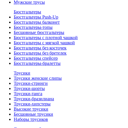
Мужские трусы
Бюстгальтеры
Бюстгальтеры Push-Up
Бюстгальтеры балконет
Бюстгальтеры-топы
Бесшовные бюстгальтеры
Бюстгальтеры с плотной чашкой
Бюстгальтеры с мягкой чашкой
Бюстгальтеры без косточек
Бюстгальтеры без бретелек
Бюстгальтеры спейсер
Бюстгальтеры-бралетты
Трусики
Трусики женские слипы
Трусики-стринги
Трусики-шорты
Трусики-танга
Трусики-бразилиана
Трусики-хипстеры
Высокие трусики
Бесшовные трусики
Наборы трусиков