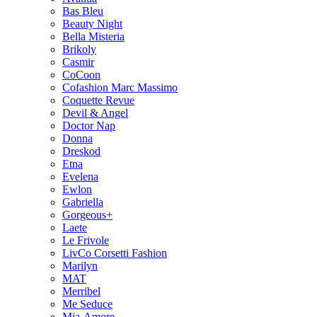
Bas Bleu
Beauty Night
Bella Misteria
Brikoly
Casmir
CoCoon
Cofashion Marc Massimo
Coquette Revue
Devil & Angel
Doctor Nap
Donna
Dreskod
Etna
Evelena
Ewlon
Gabriella
Gorgeous+
Laete
Le Frivole
LivCo Corsetti Fashion
Marilyn
MAT
Merribel
Me Seduce
Mia-Amore