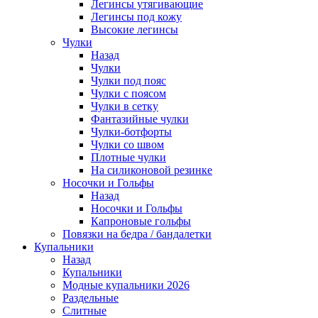
Легинсы утягивающие
Легинсы под кожу
Высокие легинсы
Чулки
Назад
Чулки
Чулки под пояс
Чулки с поясом
Чулки в сетку
Фантазийные чулки
Чулки-ботфорты
Чулки со швом
Плотные чулки
На силиконовой резинке
Носочки и Гольфы
Назад
Носочки и Гольфы
Капроновые гольфы
Повязки на бедра / бандалетки
Купальники
Назад
Купальники
Модные купальники 2026
Раздельные
Слитные