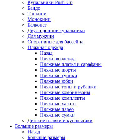
Купальники Push-Up
Бандо
Танкини
Монокини
Балконет
Двусторонние купальники
Для мужчин
Спортивные для бассейна
Пляжная одежда
Назад
Пляжная одежда
Пляжные платья и сарафаны
Пляжные шорты
Пляжные туники
Пляжные юбки
Пляжные топы и рубашки
Пляжные комбинезоны
Пляжные комплекты
Пляжные халаты
Пляжные парео
Пляжные сумки
Детские плавки и купальники
Большие размеры
Назад
Большие размеры