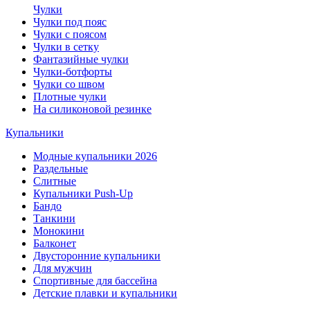
Чулки
Чулки под пояс
Чулки с поясом
Чулки в сетку
Фантазийные чулки
Чулки-ботфорты
Чулки со швом
Плотные чулки
На силиконовой резинке
Купальники
Модные купальники 2026
Раздельные
Слитные
Купальники Push-Up
Бандо
Танкини
Монокини
Балконет
Двусторонние купальники
Для мужчин
Спортивные для бассейна
Детские плавки и купальники