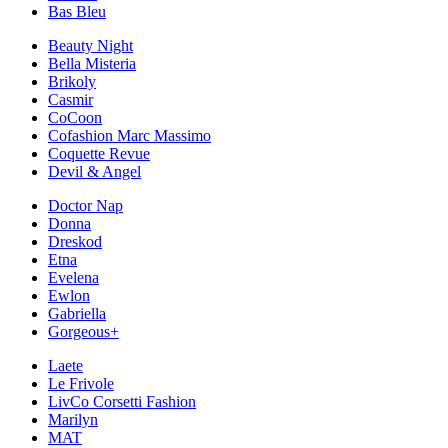
Bas Bleu
Beauty Night
Bella Misteria
Brikoly
Casmir
CoCoon
Cofashion Marc Massimo
Coquette Revue
Devil & Angel
Doctor Nap
Donna
Dreskod
Etna
Evelena
Ewlon
Gabriella
Gorgeous+
Laete
Le Frivole
LivCo Corsetti Fashion
Marilyn
MAT