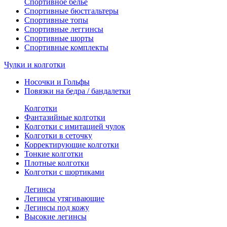
Спортивное белье
Спортивные бюстгальтеры
Спортивные топы
Спортивные леггинсы
Спортивные шорты
Спортивные комплекты
Чулки и колготки
Носочки и Гольфы
Повязки на бедра / бандалетки
Колготки
Фантазийные колготки
Колготки с имитацией чулок
Колготки в сеточку
Корректирующие колготки
Тонкие колготки
Плотные колготки
Колготки с шортиками
Легинсы
Легинсы утягивающие
Легинсы под кожу
Высокие легинсы