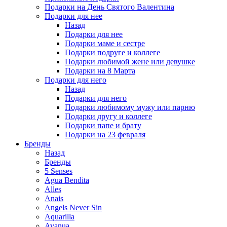
Подарки на День Святого Валентина
Подарки для нее
Назад
Подарки для нее
Подарки маме и сестре
Подарки подруге и коллеге
Подарки любимой жене или девушке
Подарки на 8 Марта
Подарки для него
Назад
Подарки для него
Подарки любимому мужу или парню
Подарки другу и коллеге
Подарки папе и брату
Подарки на 23 февраля
Бренды
Назад
Бренды
5 Senses
Agua Bendita
Alles
Anais
Angels Never Sin
Aquarilla
Avanua