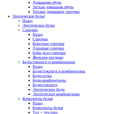
Домашняя обувь
Легкая домашняя обувь
Теплые домашние тапочки
Эротическое белье
Назад
Эротическое белье
Сорочки
Назад
Сорочки
Короткие сорочки
Длинные сорочки
Бэби-долл сорочки
Женские неглиже
Бодистокинги и комбинезоны
Назад
Бодистокинги и комбинезоны
Боди-сетка
Боди-комбинезоны
Бодистокинги
Эротические боди
Эротические комбинезоны
Комплекты белья
Назад
Комплекты белья
Топ + трусики