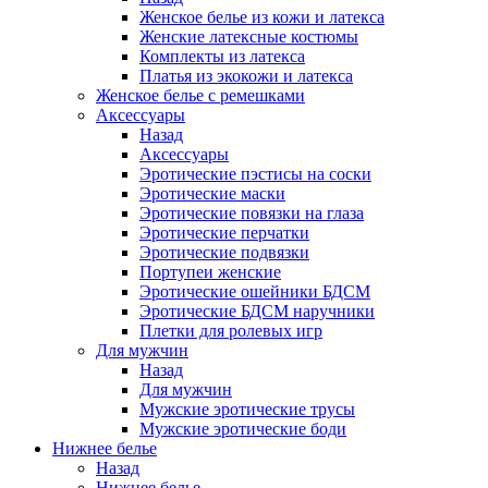
Женское белье из кожи и латекса
Женские латексные костюмы
Комплекты из латекса
Платья из экокожи и латекса
Женское белье с ремешками
Аксессуары
Назад
Аксессуары
Эротические пэстисы на соски
Эротические маски
Эротические повязки на глаза
Эротические перчатки
Эротические подвязки
Портупеи женские
Эротические ошейники БДСМ
Эротические БДСМ наручники
Плетки для ролевых игр
Для мужчин
Назад
Для мужчин
Мужские эротические трусы
Мужские эротические боди
Нижнее белье
Назад
Нижнее белье