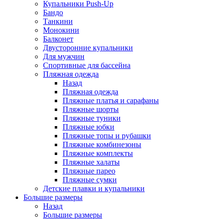
Купальники Push-Up
Бандо
Танкини
Монокини
Балконет
Двусторонние купальники
Для мужчин
Спортивные для бассейна
Пляжная одежда
Назад
Пляжная одежда
Пляжные платья и сарафаны
Пляжные шорты
Пляжные туники
Пляжные юбки
Пляжные топы и рубашки
Пляжные комбинезоны
Пляжные комплекты
Пляжные халаты
Пляжные парео
Пляжные сумки
Детские плавки и купальники
Большие размеры
Назад
Большие размеры