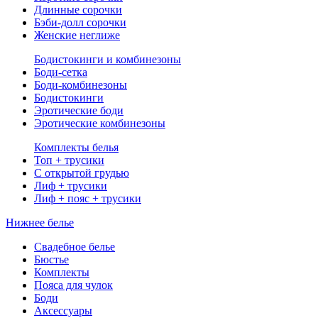
Длинные сорочки
Бэби-долл сорочки
Женские неглиже
Бодистокинги и комбинезоны
Боди-сетка
Боди-комбинезоны
Бодистокинги
Эротические боди
Эротические комбинезоны
Комплекты белья
Топ + трусики
С открытой грудью
Лиф + трусики
Лиф + пояс + трусики
Нижнее белье
Свадебное белье
Бюстье
Комплекты
Пояса для чулок
Боди
Аксессуары