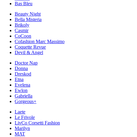
Bas Bleu
Beauty Night
Bella Misteria
Brikoly
Casmir
CoCoon
Cofashion Marc Massimo
Coquette Revue
Devil & Angel
Doctor Nap
Donna
Dreskod
Etna
Evelena
Ewlon
Gabriella
Gorgeous+
Laete
Le Frivole
LivCo Corsetti Fashion
Marilyn
MAT