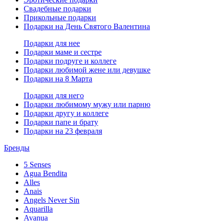
Свадебные подарки
Прикольные подарки
Подарки на День Святого Валентина
Подарки для нее
Подарки маме и сестре
Подарки подруге и коллеге
Подарки любимой жене или девушке
Подарки на 8 Марта
Подарки для него
Подарки любимому мужу или парню
Подарки другу и коллеге
Подарки папе и брату
Подарки на 23 февраля
Бренды
5 Senses
Agua Bendita
Alles
Anais
Angels Never Sin
Aquarilla
Avanua