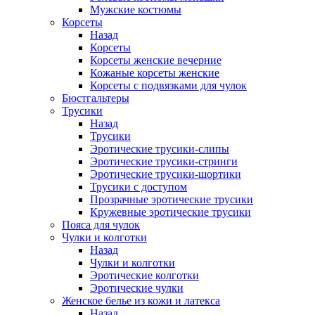
Мужские костюмы
Корсеты
Назад
Корсеты
Корсеты женские вечерние
Кожаные корсеты женские
Корсеты с подвязками для чулок
Бюстгальтеры
Трусики
Назад
Трусики
Эротические трусики-слипы
Эротические трусики-стринги
Эротические трусики-шортики
Трусики с доступом
Прозрачные эротические трусики
Кружевные эротические трусики
Пояса для чулок
Чулки и колготки
Назад
Чулки и колготки
Эротические колготки
Эротические чулки
Женское белье из кожи и латекса
Назад