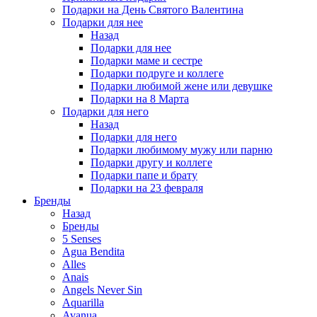
Подарки на День Святого Валентина
Подарки для нее
Назад
Подарки для нее
Подарки маме и сестре
Подарки подруге и коллеге
Подарки любимой жене или девушке
Подарки на 8 Марта
Подарки для него
Назад
Подарки для него
Подарки любимому мужу или парню
Подарки другу и коллеге
Подарки папе и брату
Подарки на 23 февраля
Бренды
Назад
Бренды
5 Senses
Agua Bendita
Alles
Anais
Angels Never Sin
Aquarilla
Avanua