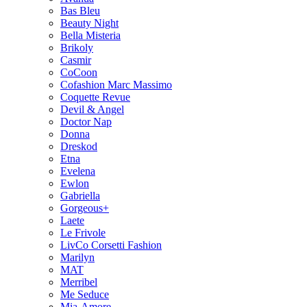
Bas Bleu
Beauty Night
Bella Misteria
Brikoly
Casmir
CoCoon
Cofashion Marc Massimo
Coquette Revue
Devil & Angel
Doctor Nap
Donna
Dreskod
Etna
Evelena
Ewlon
Gabriella
Gorgeous+
Laete
Le Frivole
LivCo Corsetti Fashion
Marilyn
MAT
Merribel
Me Seduce
Mia-Amore