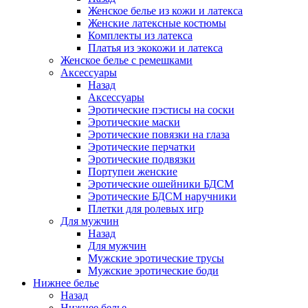
Женское белье из кожи и латекса
Женские латексные костюмы
Комплекты из латекса
Платья из экокожи и латекса
Женское белье с ремешками
Аксессуары
Назад
Аксессуары
Эротические пэстисы на соски
Эротические маски
Эротические повязки на глаза
Эротические перчатки
Эротические подвязки
Портупеи женские
Эротические ошейники БДСМ
Эротические БДСМ наручники
Плетки для ролевых игр
Для мужчин
Назад
Для мужчин
Мужские эротические трусы
Мужские эротические боди
Нижнее белье
Назад
Нижнее белье