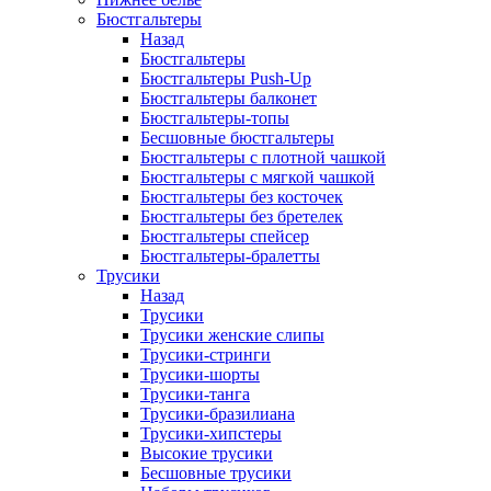
Бюстгальтеры
Назад
Бюстгальтеры
Бюстгальтеры Push-Up
Бюстгальтеры балконет
Бюстгальтеры-топы
Бесшовные бюстгальтеры
Бюстгальтеры с плотной чашкой
Бюстгальтеры с мягкой чашкой
Бюстгальтеры без косточек
Бюстгальтеры без бретелек
Бюстгальтеры спейсер
Бюстгальтеры-бралетты
Трусики
Назад
Трусики
Трусики женские слипы
Трусики-стринги
Трусики-шорты
Трусики-танга
Трусики-бразилиана
Трусики-хипстеры
Высокие трусики
Бесшовные трусики