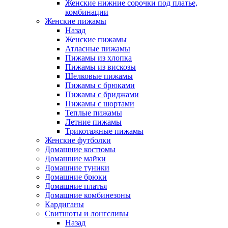
Женские нижние сорочки под платье,
комбинации
Женские пижамы
Назад
Женские пижамы
Атласные пижамы
Пижамы из хлопка
Пижамы из вискозы
Шелковые пижамы
Пижамы с брюками
Пижамы с бриджами
Пижамы с шортами
Теплые пижамы
Летние пижамы
Трикотажные пижамы
Женские футболки
Домашние костюмы
Домашние майки
Домашние туники
Домашние брюки
Домашние платья
Домашние комбинезоны
Кардиганы
Свитшоты и лонгсливы
Назад