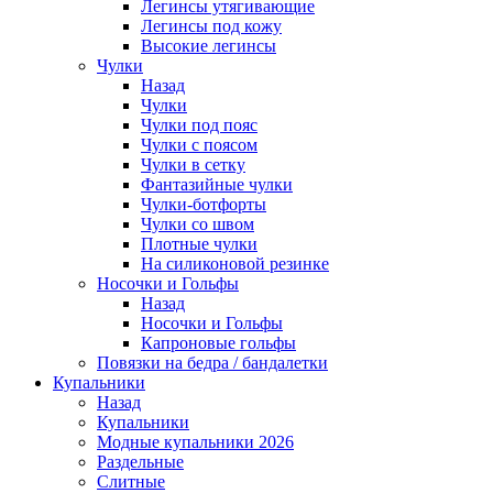
Легинсы утягивающие
Легинсы под кожу
Высокие легинсы
Чулки
Назад
Чулки
Чулки под пояс
Чулки с поясом
Чулки в сетку
Фантазийные чулки
Чулки-ботфорты
Чулки со швом
Плотные чулки
На силиконовой резинке
Носочки и Гольфы
Назад
Носочки и Гольфы
Капроновые гольфы
Повязки на бедра / бандалетки
Купальники
Назад
Купальники
Модные купальники 2026
Раздельные
Слитные