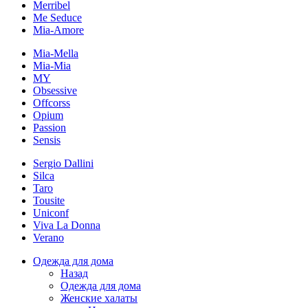
Merribel
Me Seduce
Mia-Amore
Mia-Mella
Mia-Mia
MY
Obsessive
Offcorss
Opium
Passion
Sensis
Sergio Dallini
Silca
Taro
Tousite
Uniconf
Viva La Donna
Verano
Одежда для дома
Назад
Одежда для дома
Женские халаты