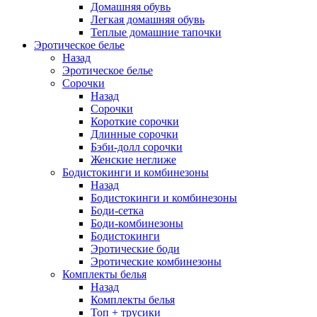
Домашняя обувь
Легкая домашняя обувь
Теплые домашние тапочки
Эротическое белье
Назад
Эротическое белье
Сорочки
Назад
Сорочки
Короткие сорочки
Длинные сорочки
Бэби-долл сорочки
Женские неглиже
Бодистокинги и комбинезоны
Назад
Бодистокинги и комбинезоны
Боди-сетка
Боди-комбинезоны
Бодистокинги
Эротические боди
Эротические комбинезоны
Комплекты белья
Назад
Комплекты белья
Топ + трусики