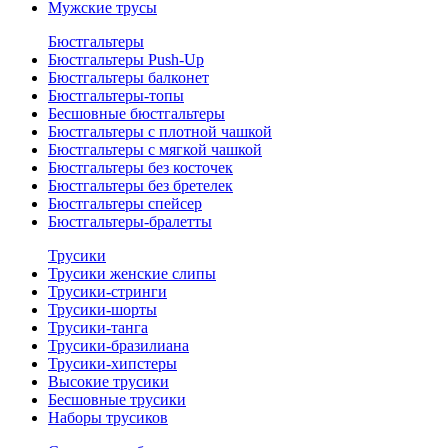
Мужские трусы
Бюстгальтеры
Бюстгальтеры Push-Up
Бюстгальтеры балконет
Бюстгальтеры-топы
Бесшовные бюстгальтеры
Бюстгальтеры с плотной чашкой
Бюстгальтеры с мягкой чашкой
Бюстгальтеры без косточек
Бюстгальтеры без бретелек
Бюстгальтеры спейсер
Бюстгальтеры-бралетты
Трусики
Трусики женские слипы
Трусики-стринги
Трусики-шорты
Трусики-танга
Трусики-бразилиана
Трусики-хипстеры
Высокие трусики
Бесшовные трусики
Наборы трусиков