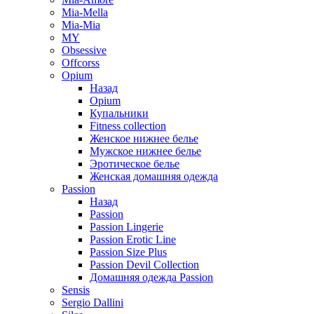
Mia-Mella
Mia-Mia
MY
Obsessive
Offcorss
Opium
Назад
Opium
Купальники
Fitness collection
Женское нижнее белье
Мужское нижнее белье
Эротическое белье
Женская домашняя одежда
Passion
Назад
Passion
Passion Lingerie
Passion Erotic Line
Passion Size Plus
Passion Devil Collection
Домашняя одежда Passion
Sensis
Sergio Dallini