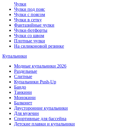
Чулки
Чулки под пояс
Чулки с поясом
Чулки в сетку
Фантазийные чулки
Чулки-ботфорты
Чулки со швом
Плотные чулки
На силиконовой резинке
Купальники
Модные купальники 2026
Раздельные
Слитные
Купальники Push-Up
Бандо
Танкини
Монокини
Балконет
Двусторонние купальники
Для мужчин
Спортивные для бассейна
Детские плавки и купальники