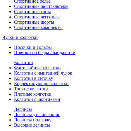
Спортивное белье
Спортивные бюстгальтеры
Спортивные топы
Спортивные леггинсы
Спортивные шорты
Спортивные комплекты
Чулки и колготки
Носочки и Гольфы
Повязки на бедра / бандалетки
Колготки
Фантазийные колготки
Колготки с имитацией чулок
Колготки в сеточку
Корректирующие колготки
Тонкие колготки
Плотные колготки
Колготки с шортиками
Легинсы
Легинсы утягивающие
Легинсы под кожу
Высокие легинсы