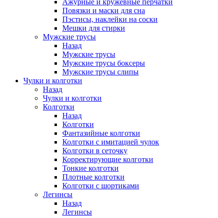
Ажурные и кружевные перчатки
Повязки и маски для сна
Пэстисы, наклейки на соски
Мешки для стирки
Мужские трусы
Назад
Мужские трусы
Мужские трусы боксеры
Мужские трусы слипы
Чулки и колготки
Назад
Чулки и колготки
Колготки
Назад
Колготки
Фантазийные колготки
Колготки с имитацией чулок
Колготки в сеточку
Корректирующие колготки
Тонкие колготки
Плотные колготки
Колготки с шортиками
Легинсы
Назад
Легинсы