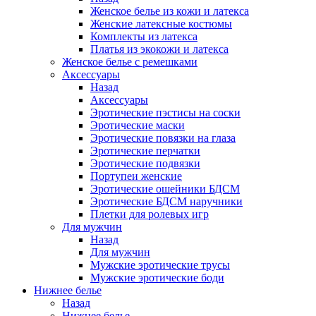
Женское белье из кожи и латекса
Женские латексные костюмы
Комплекты из латекса
Платья из экокожи и латекса
Женское белье с ремешками
Аксессуары
Назад
Аксессуары
Эротические пэстисы на соски
Эротические маски
Эротические повязки на глаза
Эротические перчатки
Эротические подвязки
Портупеи женские
Эротические ошейники БДСМ
Эротические БДСМ наручники
Плетки для ролевых игр
Для мужчин
Назад
Для мужчин
Мужские эротические трусы
Мужские эротические боди
Нижнее белье
Назад
Нижнее белье