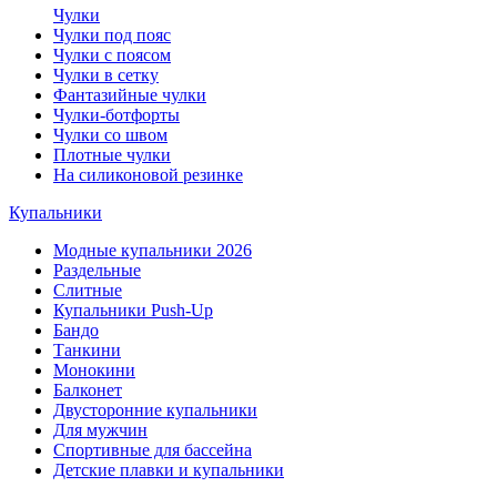
Чулки
Чулки под пояс
Чулки с поясом
Чулки в сетку
Фантазийные чулки
Чулки-ботфорты
Чулки со швом
Плотные чулки
На силиконовой резинке
Купальники
Модные купальники 2026
Раздельные
Слитные
Купальники Push-Up
Бандо
Танкини
Монокини
Балконет
Двусторонние купальники
Для мужчин
Спортивные для бассейна
Детские плавки и купальники