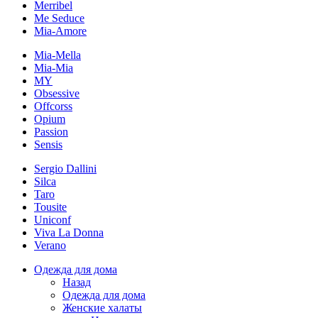
Merribel
Me Seduce
Mia-Amore
Mia-Mella
Mia-Mia
MY
Obsessive
Offcorss
Opium
Passion
Sensis
Sergio Dallini
Silca
Taro
Tousite
Uniconf
Viva La Donna
Verano
Одежда для дома
Назад
Одежда для дома
Женские халаты