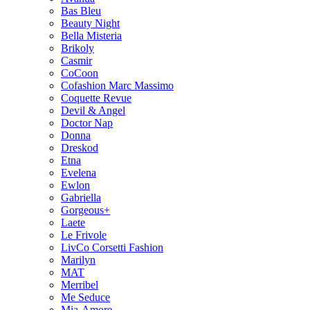
Bas Bleu
Beauty Night
Bella Misteria
Brikoly
Casmir
CoCoon
Cofashion Marc Massimo
Coquette Revue
Devil & Angel
Doctor Nap
Donna
Dreskod
Etna
Evelena
Ewlon
Gabriella
Gorgeous+
Laete
Le Frivole
LivCo Corsetti Fashion
Marilyn
MAT
Merribel
Me Seduce
Mia-Amore