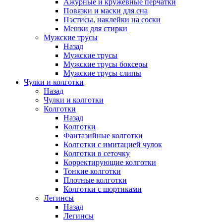
Ажурные и кружевные перчатки
Повязки и маски для сна
Пэстисы, наклейки на соски
Мешки для стирки
Мужские трусы
Назад
Мужские трусы
Мужские трусы боксеры
Мужские трусы слипы
Чулки и колготки
Назад
Чулки и колготки
Колготки
Назад
Колготки
Фантазийные колготки
Колготки с имитацией чулок
Колготки в сеточку
Корректирующие колготки
Тонкие колготки
Плотные колготки
Колготки с шортиками
Легинсы
Назад
Легинсы