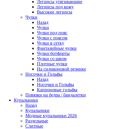
Легинсы утягивающие
Легинсы под кожу
Высокие легинсы
Чулки
Назад
Чулки
Чулки под пояс
Чулки с поясом
Чулки в сетку
Фантазийные чулки
Чулки-ботфорты
Чулки со швом
Плотные чулки
На силиконовой резинке
Носочки и Гольфы
Назад
Носочки и Гольфы
Капроновые гольфы
Повязки на бедра / бандалетки
Купальники
Назад
Купальники
Модные купальники 2026
Раздельные
Слитные