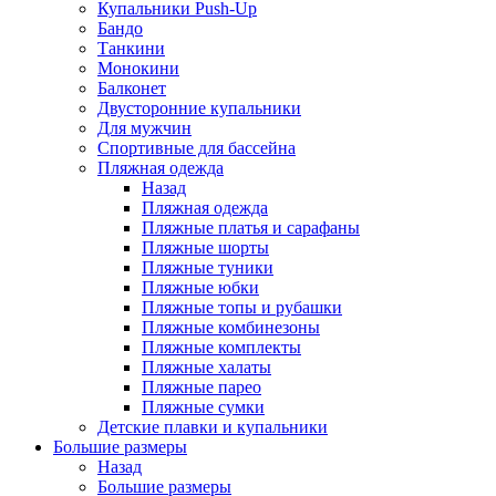
Купальники Push-Up
Бандо
Танкини
Монокини
Балконет
Двусторонние купальники
Для мужчин
Спортивные для бассейна
Пляжная одежда
Назад
Пляжная одежда
Пляжные платья и сарафаны
Пляжные шорты
Пляжные туники
Пляжные юбки
Пляжные топы и рубашки
Пляжные комбинезоны
Пляжные комплекты
Пляжные халаты
Пляжные парео
Пляжные сумки
Детские плавки и купальники
Большие размеры
Назад
Большие размеры