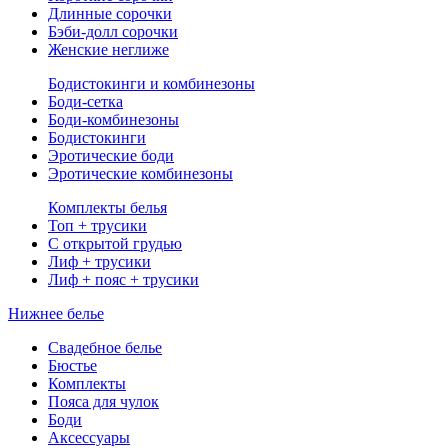
Длинные сорочки
Бэби-долл сорочки
Женские неглиже
Бодистокинги и комбинезоны
Боди-сетка
Боди-комбинезоны
Бодистокинги
Эротические боди
Эротические комбинезоны
Комплекты белья
Топ + трусики
С открытой грудью
Лиф + трусики
Лиф + пояс + трусики
Нижнее белье
Свадебное белье
Бюстье
Комплекты
Пояса для чулок
Боди
Аксессуары