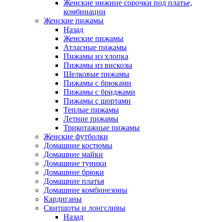
Женские нижние сорочки под платье,
комбинации
Женские пижамы
Назад
Женские пижамы
Атласные пижамы
Пижамы из хлопка
Пижамы из вискозы
Шелковые пижамы
Пижамы с брюками
Пижамы с бриджами
Пижамы с шортами
Теплые пижамы
Летние пижамы
Трикотажные пижамы
Женские футболки
Домашние костюмы
Домашние майки
Домашние туники
Домашние брюки
Домашние платья
Домашние комбинезоны
Кардиганы
Свитшоты и лонгсливы
Назад