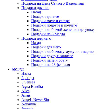
Подарки на День Святого Валентина
Подарки для нее
Назад
Подарки для нее
Подарки маме и сестре
Подарки подруге и коллеге
Подарки любимой жене или девушке
Подарки на 8 Марта
Подарки для него
Назад
Подарки для него
Подарки любимому мужу или парню
Подарки другу и коллеге
Подарки папе и брату
Подарки на 23 февраля
Бренды
Назад
Бренды
5 Senses
Agua Bendita
Alles
Anais
Angels Never Sin
Aquarilla
Avanua