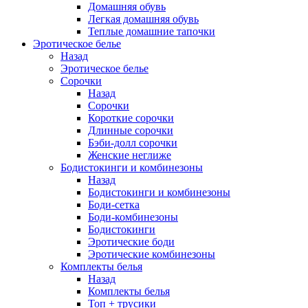
Домашняя обувь
Легкая домашняя обувь
Теплые домашние тапочки
Эротическое белье
Назад
Эротическое белье
Сорочки
Назад
Сорочки
Короткие сорочки
Длинные сорочки
Бэби-долл сорочки
Женские неглиже
Бодистокинги и комбинезоны
Назад
Бодистокинги и комбинезоны
Боди-сетка
Боди-комбинезоны
Бодистокинги
Эротические боди
Эротические комбинезоны
Комплекты белья
Назад
Комплекты белья
Топ + трусики