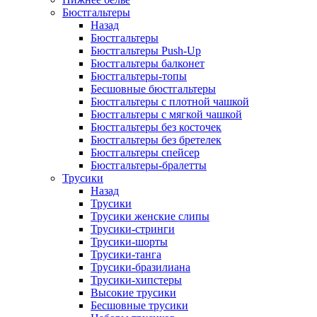
Бюстгальтеры
Назад
Бюстгальтеры
Бюстгальтеры Push-Up
Бюстгальтеры балконет
Бюстгальтеры-топы
Бесшовные бюстгальтеры
Бюстгальтеры с плотной чашкой
Бюстгальтеры с мягкой чашкой
Бюстгальтеры без косточек
Бюстгальтеры без бретелек
Бюстгальтеры спейсер
Бюстгальтеры-бралетты
Трусики
Назад
Трусики
Трусики женские слипы
Трусики-стринги
Трусики-шорты
Трусики-танга
Трусики-бразилиана
Трусики-хипстеры
Высокие трусики
Бесшовные трусики