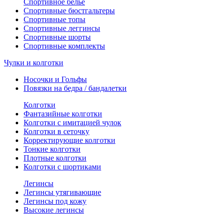
Спортивное белье
Спортивные бюстгальтеры
Спортивные топы
Спортивные леггинсы
Спортивные шорты
Спортивные комплекты
Чулки и колготки
Носочки и Гольфы
Повязки на бедра / бандалетки
Колготки
Фантазийные колготки
Колготки с имитацией чулок
Колготки в сеточку
Корректирующие колготки
Тонкие колготки
Плотные колготки
Колготки с шортиками
Легинсы
Легинсы утягивающие
Легинсы под кожу
Высокие легинсы