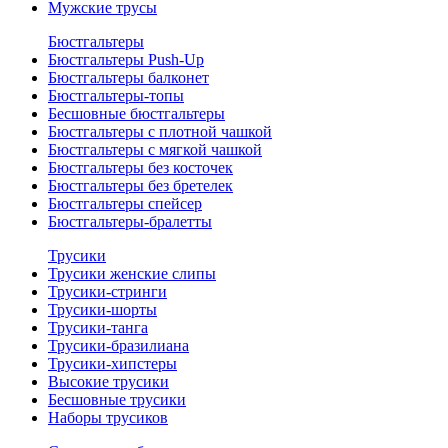
Мужские трусы
Бюстгальтеры
Бюстгальтеры Push-Up
Бюстгальтеры балконет
Бюстгальтеры-топы
Бесшовные бюстгальтеры
Бюстгальтеры с плотной чашкой
Бюстгальтеры с мягкой чашкой
Бюстгальтеры без косточек
Бюстгальтеры без бретелек
Бюстгальтеры спейсер
Бюстгальтеры-бралетты
Трусики
Трусики женские слипы
Трусики-стринги
Трусики-шорты
Трусики-танга
Трусики-бразилиана
Трусики-хипстеры
Высокие трусики
Бесшовные трусики
Наборы трусиков