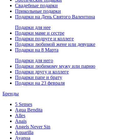
Свадебные подарки
Прикольные подарки
Подарки на День Святого Валентина
Подарки для нее
Подарки маме и сестре
Подарки подруге и коллеге
Подарки любимой жене или девушке
Подарки на 8 Марта
Подарки для него
Подарки любимому мужу или парню
Подарки другу и коллеге
Подарки папе и брату
Подарки на 23 февраля
Бренды
5 Senses
Agua Bendita
Alles
Anais
Angels Never Sin
Aquarilla
Avanua