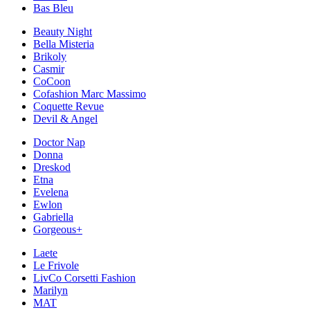
Bas Bleu
Beauty Night
Bella Misteria
Brikoly
Casmir
CoCoon
Cofashion Marc Massimo
Coquette Revue
Devil & Angel
Doctor Nap
Donna
Dreskod
Etna
Evelena
Ewlon
Gabriella
Gorgeous+
Laete
Le Frivole
LivCo Corsetti Fashion
Marilyn
MAT