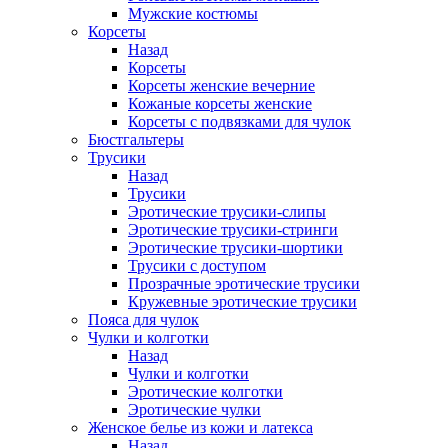
Мужские костюмы
Корсеты
Назад
Корсеты
Корсеты женские вечерние
Кожаные корсеты женские
Корсеты с подвязками для чулок
Бюстгальтеры
Трусики
Назад
Трусики
Эротические трусики-слипы
Эротические трусики-стринги
Эротические трусики-шортики
Трусики с доступом
Прозрачные эротические трусики
Кружевные эротические трусики
Пояса для чулок
Чулки и колготки
Назад
Чулки и колготки
Эротические колготки
Эротические чулки
Женское белье из кожи и латекса
Назад