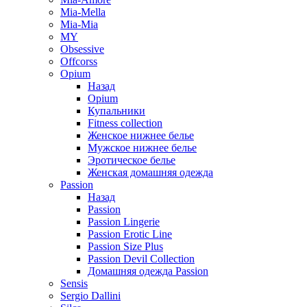
Mia-Mella
Mia-Mia
MY
Obsessive
Offcorss
Opium
Назад
Opium
Купальники
Fitness collection
Женское нижнее белье
Мужское нижнее белье
Эротическое белье
Женская домашняя одежда
Passion
Назад
Passion
Passion Lingerie
Passion Erotic Line
Passion Size Plus
Passion Devil Collection
Домашняя одежда Passion
Sensis
Sergio Dallini