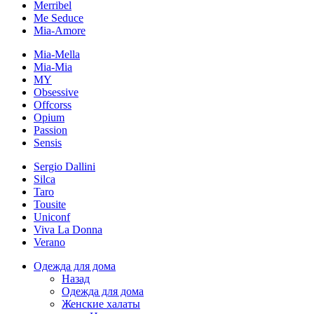
Merribel
Me Seduce
Mia-Amore
Mia-Mella
Mia-Mia
MY
Obsessive
Offcorss
Opium
Passion
Sensis
Sergio Dallini
Silca
Taro
Tousite
Uniconf
Viva La Donna
Verano
Одежда для дома
Назад
Одежда для дома
Женские халаты