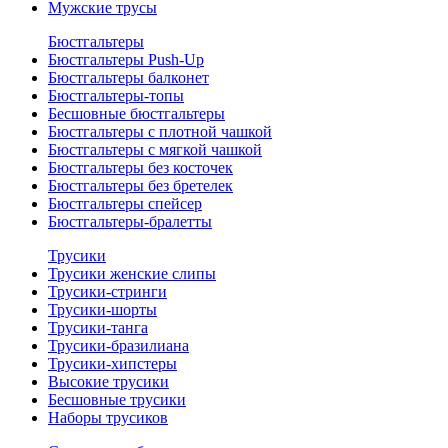
Мужские трусы
Бюстгальтеры
Бюстгальтеры Push-Up
Бюстгальтеры балконет
Бюстгальтеры-топы
Бесшовные бюстгальтеры
Бюстгальтеры с плотной чашкой
Бюстгальтеры с мягкой чашкой
Бюстгальтеры без косточек
Бюстгальтеры без бретелек
Бюстгальтеры спейсер
Бюстгальтеры-бралетты
Трусики
Трусики женские слипы
Трусики-стринги
Трусики-шорты
Трусики-танга
Трусики-бразилиана
Трусики-хипстеры
Высокие трусики
Бесшовные трусики
Наборы трусиков