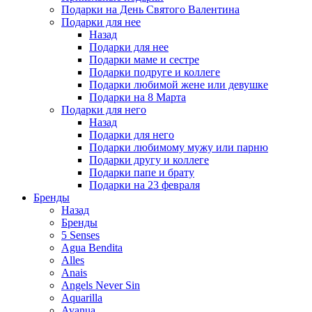
Подарки на День Святого Валентина
Подарки для нее
Назад
Подарки для нее
Подарки маме и сестре
Подарки подруге и коллеге
Подарки любимой жене или девушке
Подарки на 8 Марта
Подарки для него
Назад
Подарки для него
Подарки любимому мужу или парню
Подарки другу и коллеге
Подарки папе и брату
Подарки на 23 февраля
Бренды
Назад
Бренды
5 Senses
Agua Bendita
Alles
Anais
Angels Never Sin
Aquarilla
Avanua