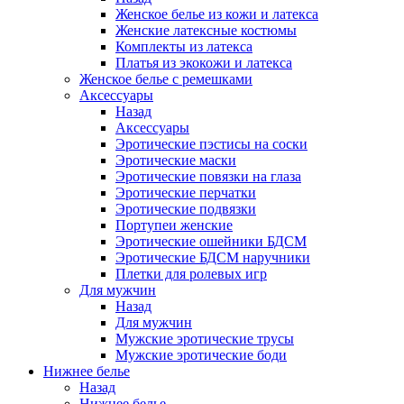
Женское белье из кожи и латекса
Женские латексные костюмы
Комплекты из латекса
Платья из экокожи и латекса
Женское белье с ремешками
Аксессуары
Назад
Аксессуары
Эротические пэстисы на соски
Эротические маски
Эротические повязки на глаза
Эротические перчатки
Эротические подвязки
Портупеи женские
Эротические ошейники БДСМ
Эротические БДСМ наручники
Плетки для ролевых игр
Для мужчин
Назад
Для мужчин
Мужские эротические трусы
Мужские эротические боди
Нижнее белье
Назад
Нижнее белье