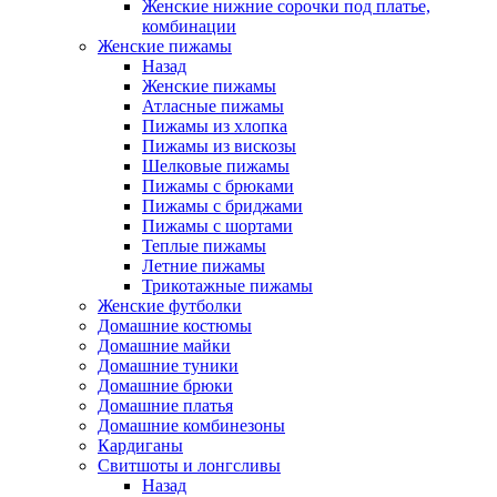
Женские нижние сорочки под платье,
комбинации
Женские пижамы
Назад
Женские пижамы
Атласные пижамы
Пижамы из хлопка
Пижамы из вискозы
Шелковые пижамы
Пижамы с брюками
Пижамы с бриджами
Пижамы с шортами
Теплые пижамы
Летние пижамы
Трикотажные пижамы
Женские футболки
Домашние костюмы
Домашние майки
Домашние туники
Домашние брюки
Домашние платья
Домашние комбинезоны
Кардиганы
Свитшоты и лонгсливы
Назад