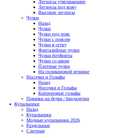
Легинсы утягивающие
Легинсы под кожу
Высокие легинсы
Чулки
Назад
Чулки
Чулки под пояс
Чулки с поясом
Чулки в сетку
Фантазийные чулки
Чулки-ботфорты
Чулки со швом
Плотные чулки
На силиконовой резинке
Носочки и Гольфы
Назад
Носочки и Гольфы
Капроновые гольфы
Повязки на бедра / бандалетки
Купальники
Назад
Купальники
Модные купальники 2026
Раздельные
Слитные