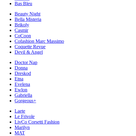
Bas Bleu
Beauty Night
Bella Misteria
Brikoly
Casmir
CoCoon
Cofashion Marc Massimo
Coquette Revue
Devil & Angel
Doctor Nap
Donna
Dreskod
Etna
Evelena
Ewlon
Gabriella
Gorgeous+
Laete
Le Frivole
LivCo Corsetti Fashion
Marilyn
MAT