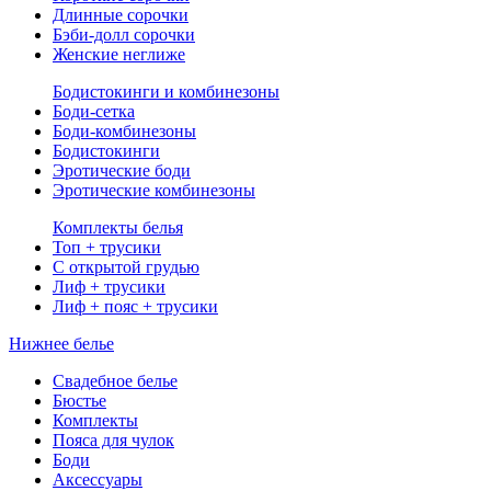
Длинные сорочки
Бэби-долл сорочки
Женские неглиже
Бодистокинги и комбинезоны
Боди-сетка
Боди-комбинезоны
Бодистокинги
Эротические боди
Эротические комбинезоны
Комплекты белья
Топ + трусики
С открытой грудью
Лиф + трусики
Лиф + пояс + трусики
Нижнее белье
Свадебное белье
Бюстье
Комплекты
Пояса для чулок
Боди
Аксессуары