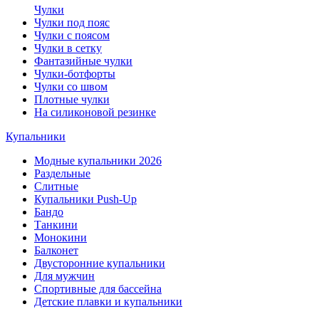
Чулки
Чулки под пояс
Чулки с поясом
Чулки в сетку
Фантазийные чулки
Чулки-ботфорты
Чулки со швом
Плотные чулки
На силиконовой резинке
Купальники
Модные купальники 2026
Раздельные
Слитные
Купальники Push-Up
Бандо
Танкини
Монокини
Балконет
Двусторонние купальники
Для мужчин
Спортивные для бассейна
Детские плавки и купальники