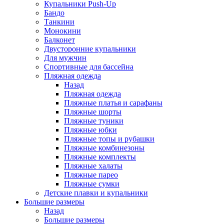
Купальники Push-Up
Бандо
Танкини
Монокини
Балконет
Двусторонние купальники
Для мужчин
Спортивные для бассейна
Пляжная одежда
Назад
Пляжная одежда
Пляжные платья и сарафаны
Пляжные шорты
Пляжные туники
Пляжные юбки
Пляжные топы и рубашки
Пляжные комбинезоны
Пляжные комплекты
Пляжные халаты
Пляжные парео
Пляжные сумки
Детские плавки и купальники
Большие размеры
Назад
Большие размеры