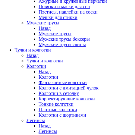
Ажурные и кружевные перчатки
Повязки и маски для сна
Пэстисы, наклейки на соски
Мешки для стирки
Мужские трусы
Назад
Мужские трусы
Мужские трусы боксеры
Мужские трусы слипы
Чулки и колготки
Назад
Чулки и колготки
Колготки
Назад
Колготки
Фантазийные колготки
Колготки с имитацией чулок
Колготки в сеточку
Корректирующие колготки
Тонкие колготки
Плотные колготки
Колготки с шортиками
Легинсы
Назад
Легинсы