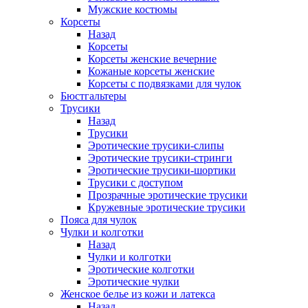
Мужские костюмы
Корсеты
Назад
Корсеты
Корсеты женские вечерние
Кожаные корсеты женские
Корсеты с подвязками для чулок
Бюстгальтеры
Трусики
Назад
Трусики
Эротические трусики-слипы
Эротические трусики-стринги
Эротические трусики-шортики
Трусики с доступом
Прозрачные эротические трусики
Кружевные эротические трусики
Пояса для чулок
Чулки и колготки
Назад
Чулки и колготки
Эротические колготки
Эротические чулки
Женское белье из кожи и латекса
Назад