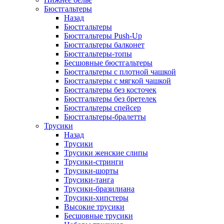
Бюстгальтеры
Назад
Бюстгальтеры
Бюстгальтеры Push-Up
Бюстгальтеры балконет
Бюстгальтеры-топы
Бесшовные бюстгальтеры
Бюстгальтеры с плотной чашкой
Бюстгальтеры с мягкой чашкой
Бюстгальтеры без косточек
Бюстгальтеры без бретелек
Бюстгальтеры спейсер
Бюстгальтеры-бралетты
Трусики
Назад
Трусики
Трусики женские слипы
Трусики-стринги
Трусики-шорты
Трусики-танга
Трусики-бразилиана
Трусики-хипстеры
Высокие трусики
Бесшовные трусики