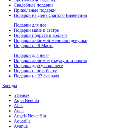
Свадебные подарки
Прикольные подарки
Подарки на День Святого Валентина
Подарки для нее
Подарки маме и сестре
Подарки подруге и коллеге
Подарки любимой жене или девушке
Подарки на 8 Марта
Подарки для него
Подарки любимому мужу или парню
Подарки другу и коллеге
Подарки папе и брату
Подарки на 23 февраля
Бренды
5 Senses
Agua Bendita
Alles
Anais
Angels Never Sin
Aquarilla
Avanua