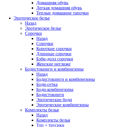
Домашняя обувь
Легкая домашняя обувь
Теплые домашние тапочки
Эротическое белье
Назад
Эротическое белье
Сорочки
Назад
Сорочки
Короткие сорочки
Длинные сорочки
Бэби-долл сорочки
Женские неглиже
Бодистокинги и комбинезоны
Назад
Бодистокинги и комбинезоны
Боди-сетка
Боди-комбинезоны
Бодистокинги
Эротические боди
Эротические комбинезоны
Комплекты белья
Назад
Комплекты белья
Топ + трусики