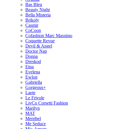
Bas Bleu
Beauty Night
Bella Misteria
Brikoly
Casmir
CoCoon
Cofashion Marc Massimo
Coquette Revue
Devil & Angel
Doctor Nap
Donna
Dreskod
Etna
Evelena
Ewlon
Gabriella
Gorgeous+
Laete
Le Frivole
LivCo Corsetti Fashion
Marilyn
MAT
Merribel
Me Seduce
Mia-Amore