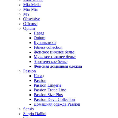
Mia-Mella
Mia-Mia
MY
Obsessive
Offcorss
Opium
Назад
Opium
Купальники
Fitness collection
Женское нижнее белье
Мужское нижнее белье
Эротическое белье
Женская домашняя одежда
Passion
Назад
Passion
Passion Lingerie
Passion Erotic Line
Passion Size Plus
Passion Devil Collection
Домашняя одежда Passion
Sensis
Sergio Dallini