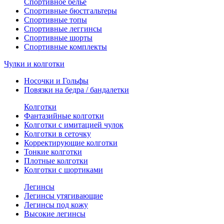
Спортивное белье
Спортивные бюстгальтеры
Спортивные топы
Спортивные леггинсы
Спортивные шорты
Спортивные комплекты
Чулки и колготки
Носочки и Гольфы
Повязки на бедра / бандалетки
Колготки
Фантазийные колготки
Колготки с имитацией чулок
Колготки в сеточку
Корректирующие колготки
Тонкие колготки
Плотные колготки
Колготки с шортиками
Легинсы
Легинсы утягивающие
Легинсы под кожу
Высокие легинсы