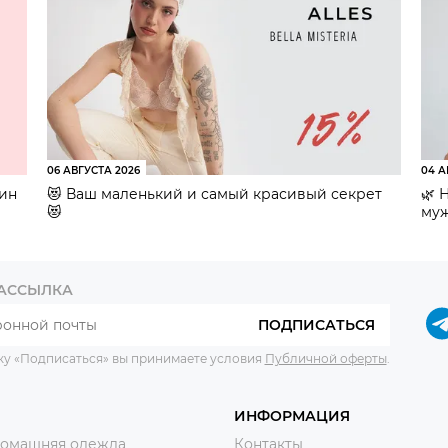
06 АВГУСТА 2026
04 А
зин
😻 Ваш маленький и самый красивый секрет
🌿 
😻
муж
РАССЫЛКА
ПОДПИСАТЬСЯ
ку «Подписаться» вы принимаете условия
Публичной оферты
.
ИНФОРМАЦИЯ
домашняя одежда
Контакты