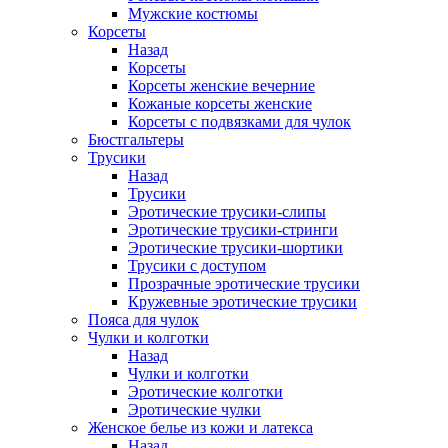
Мужские костюмы
Корсеты
Назад
Корсеты
Корсеты женские вечерние
Кожаные корсеты женские
Корсеты с подвязками для чулок
Бюстгальтеры
Трусики
Назад
Трусики
Эротические трусики-слипы
Эротические трусики-стринги
Эротические трусики-шортики
Трусики с доступом
Прозрачные эротические трусики
Кружевные эротические трусики
Пояса для чулок
Чулки и колготки
Назад
Чулки и колготки
Эротические колготки
Эротические чулки
Женское белье из кожи и латекса
Назад