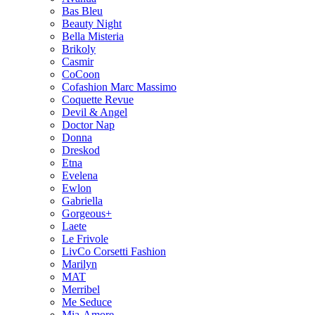
Bas Bleu
Beauty Night
Bella Misteria
Brikoly
Casmir
CoCoon
Cofashion Marc Massimo
Coquette Revue
Devil & Angel
Doctor Nap
Donna
Dreskod
Etna
Evelena
Ewlon
Gabriella
Gorgeous+
Laete
Le Frivole
LivCo Corsetti Fashion
Marilyn
MAT
Merribel
Me Seduce
Mia-Amore