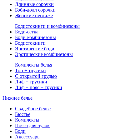
Длинные сорочки
Бэби-долл сорочки
Женские неглиже
Бодистокинги и комбинезоны
Боди-сетка
Боди-комбинезоны
Бодистокинги
Эротические боди
Эротические комбинезоны
Комплекты белья
Топ + трусики
С открытой грудью
Лиф + трусики
Лиф + пояс + трусики
Нижнее белье
Свадебное белье
Бюстье
Комплекты
Пояса для чулок
Боди
Аксессуары