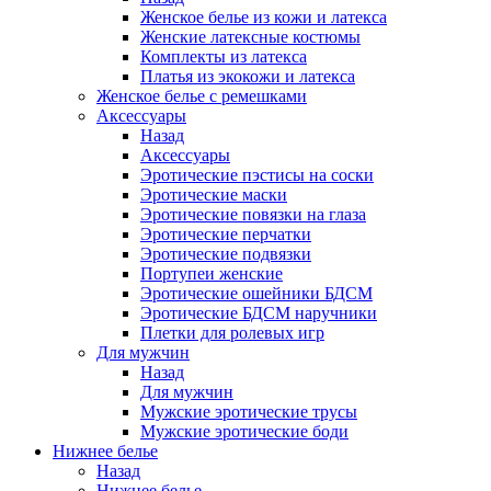
Женское белье из кожи и латекса
Женские латексные костюмы
Комплекты из латекса
Платья из экокожи и латекса
Женское белье с ремешками
Аксессуары
Назад
Аксессуары
Эротические пэстисы на соски
Эротические маски
Эротические повязки на глаза
Эротические перчатки
Эротические подвязки
Портупеи женские
Эротические ошейники БДСМ
Эротические БДСМ наручники
Плетки для ролевых игр
Для мужчин
Назад
Для мужчин
Мужские эротические трусы
Мужские эротические боди
Нижнее белье
Назад
Нижнее белье