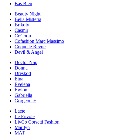
Bas Bleu
Beauty Night
Bella Misteria
Brikoly
Casmir
CoCoon
Cofashion Marc Massimo
Coquette Revue
Devil & Angel
Doctor Nap
Donna
Dreskod
Etna
Evelena
Ewlon
Gabriella
Gorgeous+
Laete
Le Frivole
LivCo Corsetti Fashion
Marilyn
MAT