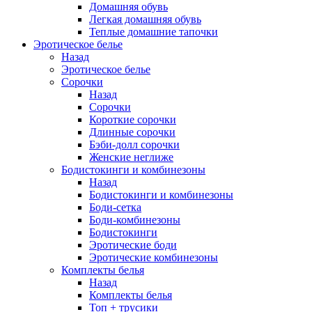
Домашняя обувь
Легкая домашняя обувь
Теплые домашние тапочки
Эротическое белье
Назад
Эротическое белье
Сорочки
Назад
Сорочки
Короткие сорочки
Длинные сорочки
Бэби-долл сорочки
Женские неглиже
Бодистокинги и комбинезоны
Назад
Бодистокинги и комбинезоны
Боди-сетка
Боди-комбинезоны
Бодистокинги
Эротические боди
Эротические комбинезоны
Комплекты белья
Назад
Комплекты белья
Топ + трусики