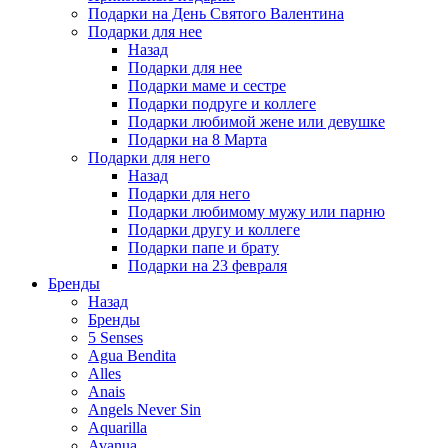
Подарки на День Святого Валентина
Подарки для нее
Назад
Подарки для нее
Подарки маме и сестре
Подарки подруге и коллеге
Подарки любимой жене или девушке
Подарки на 8 Марта
Подарки для него
Назад
Подарки для него
Подарки любимому мужу или парню
Подарки другу и коллеге
Подарки папе и брату
Подарки на 23 февраля
Бренды
Назад
Бренды
5 Senses
Agua Bendita
Alles
Anais
Angels Never Sin
Aquarilla
Avanua