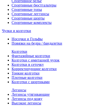
Спортивное белье
Спортивные бюстгальтеры
Спортивные топы
Спортивные леггинсы
Спортивные шорты
Спортивные комплекты
Чулки и колготки
Носочки и Гольфы
Повязки на бедра / бандалетки
Колготки
Фантазийные колготки
Колготки с имитацией чулок
Колготки в сеточку
Корректирующие колготки
Тонкие колготки
Плотные колготки
Колготки с шортиками
Легинсы
Легинсы утягивающие
Легинсы под кожу
Высокие легинсы