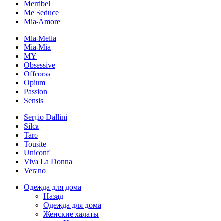
Merribel
Me Seduce
Mia-Amore
Mia-Mella
Mia-Mia
MY
Obsessive
Offcorss
Opium
Passion
Sensis
Sergio Dallini
Silca
Taro
Tousite
Uniconf
Viva La Donna
Verano
Одежда для дома
Назад
Одежда для дома
Женские халаты