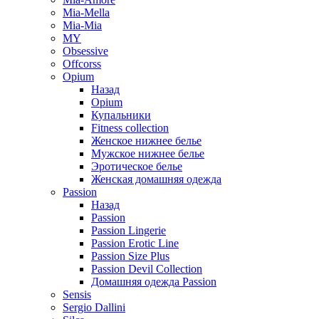
Mia-Mella
Mia-Mia
MY
Obsessive
Offcorss
Opium
Назад
Opium
Купальники
Fitness collection
Женское нижнее белье
Мужское нижнее белье
Эротическое белье
Женская домашняя одежда
Passion
Назад
Passion
Passion Lingerie
Passion Erotic Line
Passion Size Plus
Passion Devil Collection
Домашняя одежда Passion
Sensis
Sergio Dallini