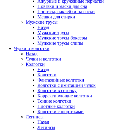
Ажурные и кружевные перчатки
Повязки и маски для сна
Пэстисы, наклейки на соски
Мешки для стирки
Мужские трусы
Назад
Мужские трусы
Мужские трусы боксеры
Мужские трусы слипы
Чулки и колготки
Назад
Чулки и колготки
Колготки
Назад
Колготки
Фантазийные колготки
Колготки с имитацией чулок
Колготки в сеточку
Корректирующие колготки
Тонкие колготки
Плотные колготки
Колготки с шортиками
Легинсы
Назад
Легинсы