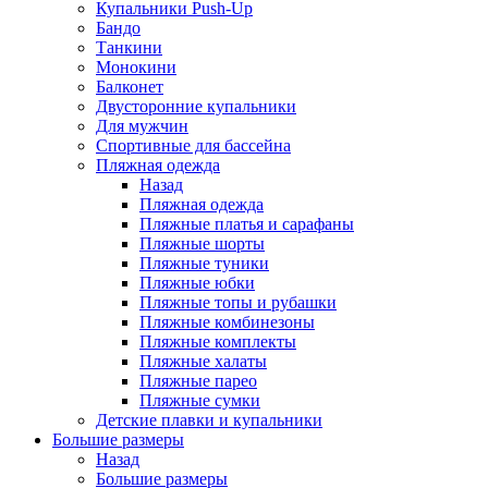
Купальники Push-Up
Бандо
Танкини
Монокини
Балконет
Двусторонние купальники
Для мужчин
Спортивные для бассейна
Пляжная одежда
Назад
Пляжная одежда
Пляжные платья и сарафаны
Пляжные шорты
Пляжные туники
Пляжные юбки
Пляжные топы и рубашки
Пляжные комбинезоны
Пляжные комплекты
Пляжные халаты
Пляжные парео
Пляжные сумки
Детские плавки и купальники
Большие размеры
Назад
Большие размеры