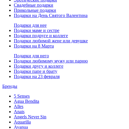
Свадебные подарки
Прикольные подарки
Подарки на День Святого Валентина
Подарки для нее
Подарки маме и сестре
Подарки подруге и коллеге
Подарки любимой жене или девушке
Подарки на 8 Марта
Подарки для него
Подарки любимому мужу или парню
Подарки другу и коллеге
Подарки папе и брату
Подарки на 23 февраля
Бренды
5 Senses
Agua Bendita
Alles
Anais
Angels Never Sin
Aquarilla
Avanua