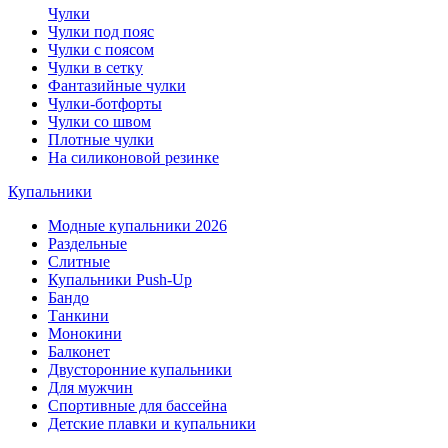
Чулки
Чулки под пояс
Чулки с поясом
Чулки в сетку
Фантазийные чулки
Чулки-ботфорты
Чулки со швом
Плотные чулки
На силиконовой резинке
Купальники
Модные купальники 2026
Раздельные
Слитные
Купальники Push-Up
Бандо
Танкини
Монокини
Балконет
Двусторонние купальники
Для мужчин
Спортивные для бассейна
Детские плавки и купальники