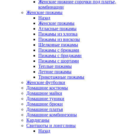
Женские нижние сорочки под платье,
комбинации
Женские пижамы
Назад
Женские пижамы
Атласные пижамы
Пижамы из хлопка
Пижамы из вискозы
Шелковые пижамы
Пижамы с брюками
Пижамы с бриджами
Пижамы с шортами
Теплые пижамы
Летние пижамы
Трикотажные пижамы
Женские футболки
Домашние костюмы
Домашние майки
Домашние туники
Домашние брюки
Домашние платья
Домашние комбинезоны
Кардиганы
Свитшоты и лонгсливы
Назад