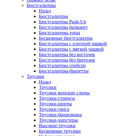
Бюстгальтеры
Назад
Бюстгальтеры
Бюстгальтеры Push-Up
Бюстгальтеры балконет
Бюстгальтеры-топы
Бесшовные бюстгальтеры
Бюстгальтеры с плотной чашкой
Бюстгальтеры с мягкой чашкой
Бюстгальтеры без косточек
Бюстгальтеры без бретелек
Бюстгальтеры спейсер
Бюстгальтеры-бралетты
Трусики
Назад
Трусики
Трусики женские слипы
Трусики-стринги
Трусики-шорты
Трусики-танга
Трусики-бразилиана
Трусики-хипстеры
Высокие трусики
Бесшовные трусики