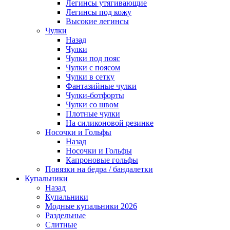
Легинсы утягивающие
Легинсы под кожу
Высокие легинсы
Чулки
Назад
Чулки
Чулки под пояс
Чулки с поясом
Чулки в сетку
Фантазийные чулки
Чулки-ботфорты
Чулки со швом
Плотные чулки
На силиконовой резинке
Носочки и Гольфы
Назад
Носочки и Гольфы
Капроновые гольфы
Повязки на бедра / бандалетки
Купальники
Назад
Купальники
Модные купальники 2026
Раздельные
Слитные