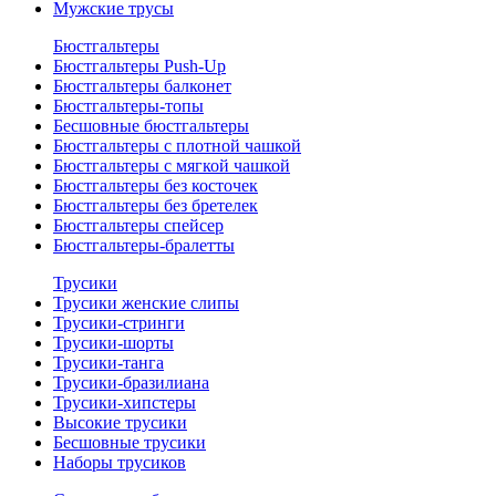
Мужские трусы
Бюстгальтеры
Бюстгальтеры Push-Up
Бюстгальтеры балконет
Бюстгальтеры-топы
Бесшовные бюстгальтеры
Бюстгальтеры с плотной чашкой
Бюстгальтеры с мягкой чашкой
Бюстгальтеры без косточек
Бюстгальтеры без бретелек
Бюстгальтеры спейсер
Бюстгальтеры-бралетты
Трусики
Трусики женские слипы
Трусики-стринги
Трусики-шорты
Трусики-танга
Трусики-бразилиана
Трусики-хипстеры
Высокие трусики
Бесшовные трусики
Наборы трусиков