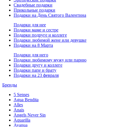
Свадебные подарки
Прикольные подарки
Подарки на День Святого Валентина
Подарки для нее
Подарки маме и сестре
Подарки подруге и коллеге
Подарки любимой жене или девушке
Подарки на 8 Марта
Подарки для него
Подарки любимому мужу или парню
Подарки другу и коллеге
Подарки папе и брату
Подарки на 23 февраля
Бренды
5 Senses
Agua Bendita
Alles
Anais
Angels Never Sin
Aquarilla
Avanua