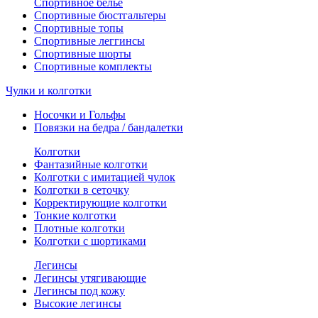
Спортивное белье
Спортивные бюстгальтеры
Спортивные топы
Спортивные леггинсы
Спортивные шорты
Спортивные комплекты
Чулки и колготки
Носочки и Гольфы
Повязки на бедра / бандалетки
Колготки
Фантазийные колготки
Колготки с имитацией чулок
Колготки в сеточку
Корректирующие колготки
Тонкие колготки
Плотные колготки
Колготки с шортиками
Легинсы
Легинсы утягивающие
Легинсы под кожу
Высокие легинсы