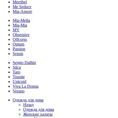
Merribel
Me Seduce
Mia-Amore
Mia-Mella
Mia-Mia
MY
Obsessive
Offcorss
Opium
Passion
Sensis
Sergio Dallini
Silca
Taro
Tousite
Uniconf
Viva La Donna
Verano
Одежда для дома
Назад
Одежда для дома
Женские халаты