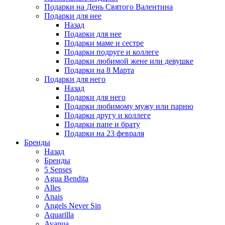
Подарки на День Святого Валентина
Подарки для нее
Назад
Подарки для нее
Подарки маме и сестре
Подарки подруге и коллеге
Подарки любимой жене или девушке
Подарки на 8 Марта
Подарки для него
Назад
Подарки для него
Подарки любимому мужу или парню
Подарки другу и коллеге
Подарки папе и брату
Подарки на 23 февраля
Бренды
Назад
Бренды
5 Senses
Agua Bendita
Alles
Anais
Angels Never Sin
Aquarilla
Avanua