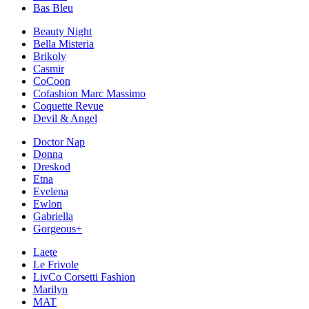
Bas Bleu
Beauty Night
Bella Misteria
Brikoly
Casmir
CoCoon
Cofashion Marc Massimo
Coquette Revue
Devil & Angel
Doctor Nap
Donna
Dreskod
Etna
Evelena
Ewlon
Gabriella
Gorgeous+
Laete
Le Frivole
LivCo Corsetti Fashion
Marilyn
MAT