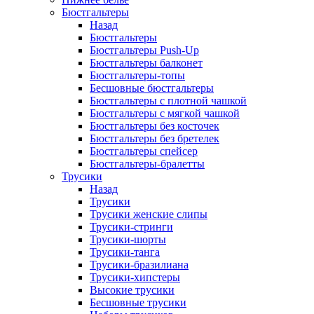
Бюстгальтеры
Назад
Бюстгальтеры
Бюстгальтеры Push-Up
Бюстгальтеры балконет
Бюстгальтеры-топы
Бесшовные бюстгальтеры
Бюстгальтеры с плотной чашкой
Бюстгальтеры с мягкой чашкой
Бюстгальтеры без косточек
Бюстгальтеры без бретелек
Бюстгальтеры спейсер
Бюстгальтеры-бралетты
Трусики
Назад
Трусики
Трусики женские слипы
Трусики-стринги
Трусики-шорты
Трусики-танга
Трусики-бразилиана
Трусики-хипстеры
Высокие трусики
Бесшовные трусики