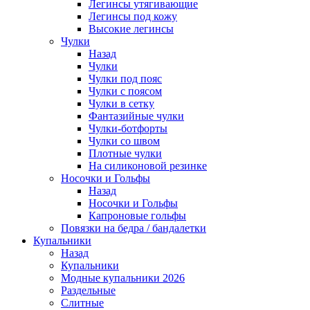
Легинсы утягивающие
Легинсы под кожу
Высокие легинсы
Чулки
Назад
Чулки
Чулки под пояс
Чулки с поясом
Чулки в сетку
Фантазийные чулки
Чулки-ботфорты
Чулки со швом
Плотные чулки
На силиконовой резинке
Носочки и Гольфы
Назад
Носочки и Гольфы
Капроновые гольфы
Повязки на бедра / бандалетки
Купальники
Назад
Купальники
Модные купальники 2026
Раздельные
Слитные