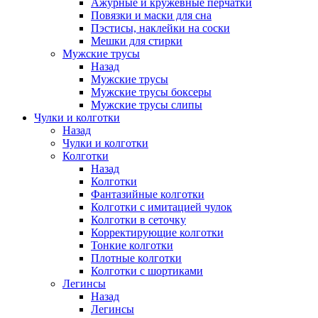
Ажурные и кружевные перчатки
Повязки и маски для сна
Пэстисы, наклейки на соски
Мешки для стирки
Мужские трусы
Назад
Мужские трусы
Мужские трусы боксеры
Мужские трусы слипы
Чулки и колготки
Назад
Чулки и колготки
Колготки
Назад
Колготки
Фантазийные колготки
Колготки с имитацией чулок
Колготки в сеточку
Корректирующие колготки
Тонкие колготки
Плотные колготки
Колготки с шортиками
Легинсы
Назад
Легинсы