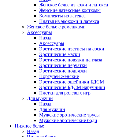
Женское белье из кожи и латекса
Женские латексные костюмы
Комплекты из латекса
Платья из экокожи и латекса
Женское белье с ремешками
Аксессуары
Назад
Аксессуары
Эротические пэстисы на соски
Эротические маски
Эротические повязки на глаза
Эротические перчатки
Эротические подвязки
Портупеи женские
Эротические ошейники БДСМ
Эротические БДСМ наручники
Плетки для ролевых игр
Для мужчин
Назад
Для мужчин
Мужские эротические трусы
Мужские эротические боди
Нижнее белье
Назад
Нижнее белье