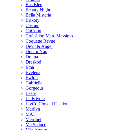
Bas Bleu
Beauty Night
Bella Misteria
Brikoly
Casmir
CoCoon
Cofashion Marc Massimo
Coquette Revue
Devil & Angel
Doctor Nap
Donna
Dreskod
Etna
Evelena
Ewlon
Gabriella
Gorgeous+
Laete
Le Frivole
LivCo Corsetti Fashion
Marilyn
MAT
Merribel
Me Seduce
Mia-Amore