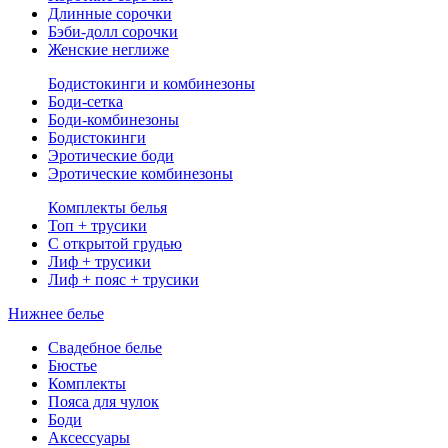
Длинные сорочки
Бэби-долл сорочки
Женские неглиже
Бодистокинги и комбинезоны
Боди-сетка
Боди-комбинезоны
Бодистокинги
Эротические боди
Эротические комбинезоны
Комплекты белья
Топ + трусики
С открытой грудью
Лиф + трусики
Лиф + пояс + трусики
Нижнее белье
Свадебное белье
Бюстье
Комплекты
Пояса для чулок
Боди
Аксессуары