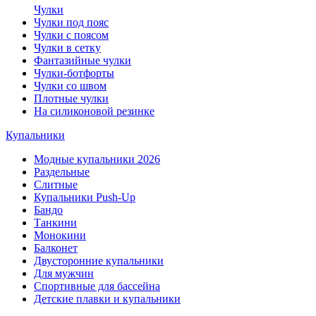
Чулки
Чулки под пояс
Чулки с поясом
Чулки в сетку
Фантазийные чулки
Чулки-ботфорты
Чулки со швом
Плотные чулки
На силиконовой резинке
Купальники
Модные купальники 2026
Раздельные
Слитные
Купальники Push-Up
Бандо
Танкини
Монокини
Балконет
Двусторонние купальники
Для мужчин
Спортивные для бассейна
Детские плавки и купальники