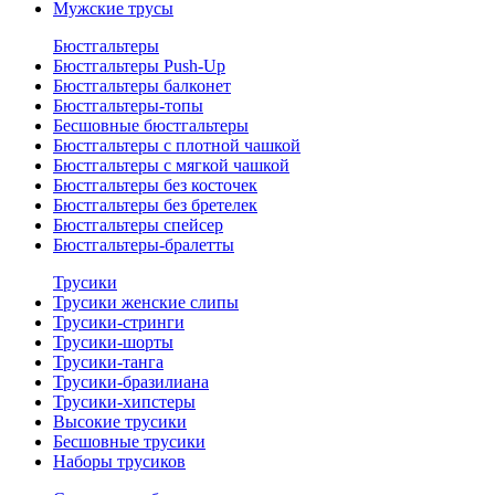
Мужские трусы
Бюстгальтеры
Бюстгальтеры Push-Up
Бюстгальтеры балконет
Бюстгальтеры-топы
Бесшовные бюстгальтеры
Бюстгальтеры с плотной чашкой
Бюстгальтеры с мягкой чашкой
Бюстгальтеры без косточек
Бюстгальтеры без бретелек
Бюстгальтеры спейсер
Бюстгальтеры-бралетты
Трусики
Трусики женские слипы
Трусики-стринги
Трусики-шорты
Трусики-танга
Трусики-бразилиана
Трусики-хипстеры
Высокие трусики
Бесшовные трусики
Наборы трусиков