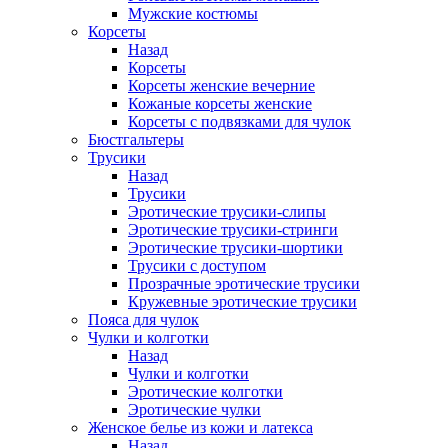
Мужские костюмы
Корсеты
Назад
Корсеты
Корсеты женские вечерние
Кожаные корсеты женские
Корсеты с подвязками для чулок
Бюстгальтеры
Трусики
Назад
Трусики
Эротические трусики-слипы
Эротические трусики-стринги
Эротические трусики-шортики
Трусики с доступом
Прозрачные эротические трусики
Кружевные эротические трусики
Пояса для чулок
Чулки и колготки
Назад
Чулки и колготки
Эротические колготки
Эротические чулки
Женское белье из кожи и латекса
Назад