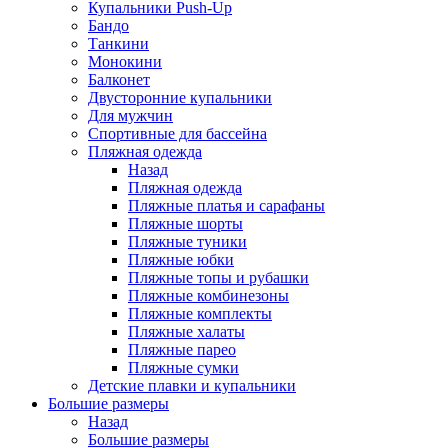
Купальники Push-Up
Бандо
Танкини
Монокини
Балконет
Двусторонние купальники
Для мужчин
Спортивные для бассейна
Пляжная одежда
Назад
Пляжная одежда
Пляжные платья и сарафаны
Пляжные шорты
Пляжные туники
Пляжные юбки
Пляжные топы и рубашки
Пляжные комбинезоны
Пляжные комплекты
Пляжные халаты
Пляжные парео
Пляжные сумки
Детские плавки и купальники
Большие размеры
Назад
Большие размеры