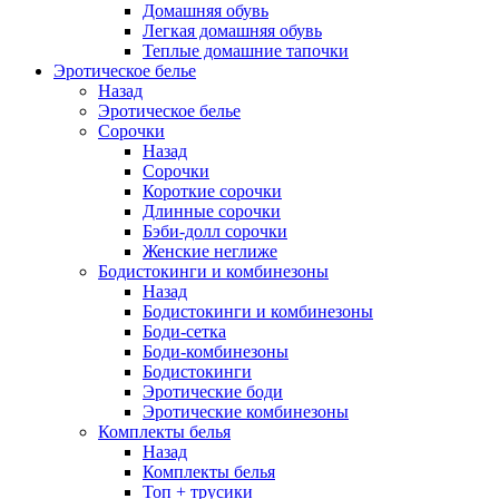
Домашняя обувь
Легкая домашняя обувь
Теплые домашние тапочки
Эротическое белье
Назад
Эротическое белье
Сорочки
Назад
Сорочки
Короткие сорочки
Длинные сорочки
Бэби-долл сорочки
Женские неглиже
Бодистокинги и комбинезоны
Назад
Бодистокинги и комбинезоны
Боди-сетка
Боди-комбинезоны
Бодистокинги
Эротические боди
Эротические комбинезоны
Комплекты белья
Назад
Комплекты белья
Топ + трусики