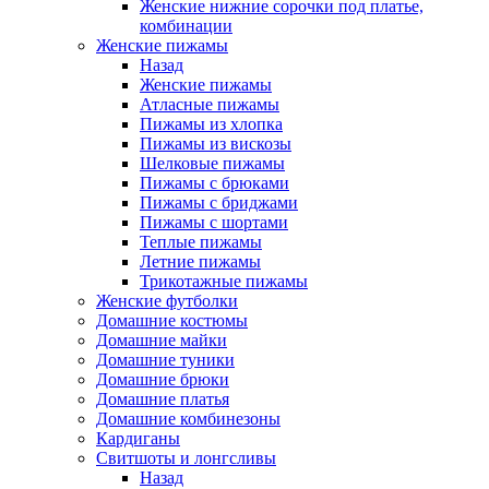
Женские нижние сорочки под платье,
комбинации
Женские пижамы
Назад
Женские пижамы
Атласные пижамы
Пижамы из хлопка
Пижамы из вискозы
Шелковые пижамы
Пижамы с брюками
Пижамы с бриджами
Пижамы с шортами
Теплые пижамы
Летние пижамы
Трикотажные пижамы
Женские футболки
Домашние костюмы
Домашние майки
Домашние туники
Домашние брюки
Домашние платья
Домашние комбинезоны
Кардиганы
Свитшоты и лонгсливы
Назад