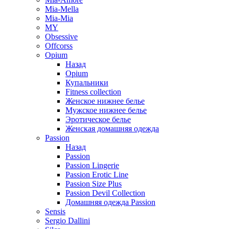
Mia-Mella
Mia-Mia
MY
Obsessive
Offcorss
Opium
Назад
Opium
Купальники
Fitness collection
Женское нижнее белье
Мужское нижнее белье
Эротическое белье
Женская домашняя одежда
Passion
Назад
Passion
Passion Lingerie
Passion Erotic Line
Passion Size Plus
Passion Devil Collection
Домашняя одежда Passion
Sensis
Sergio Dallini