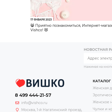
17 ЯНВАРЯ 2023
😸 Приятно познакомиться, Интернет-мага
Vishco! 😻
НОВОСТНАЯ 
Нажимая на кноп
КАТАЛОГ
Женская 
8 499 444-21-57
Эротическ
Женское 
info@vishco.ru
Чулки и к
Москва
, 1-й Нагатинский проезд,