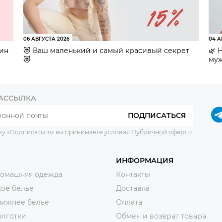
06 АВГУСТА 2026
04 А
зин
😻 Ваш маленький и самый красивый секрет
🌿 
😻
муж
РАССЫЛКА
ПОДПИСАТЬСЯ
ку «Подписаться» вы принимаете условия
Публичной оферты
.
ИНФОРМАЦИЯ
домашняя одежда
Контакты
ое белье
Доставка
нижнее белье
Оплата
олготки
Обмен и возврат товара