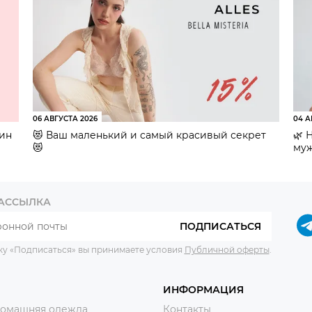
06 АВГУСТА 2026
04 А
зин
😻 Ваш маленький и самый красивый секрет
🌿 
😻
муж
РАССЫЛКА
ПОДПИСАТЬСЯ
ку «Подписаться» вы принимаете условия
Публичной оферты
.
ИНФОРМАЦИЯ
домашняя одежда
Контакты