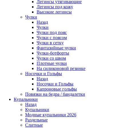
Легинсы утягивающие
Легинсы под кожу
Высокие легинсы
Чулки
Назад
Чулки
Чулки под пояс
Чулки с поясом
Чулки в сетку
Фантазийные чулки
Чулки-ботфорты
Чулки со швом
Плотные чулки
На силиконовой резинке
Носочки и Гольфы
Назад
Носочки и Гольфы
Капроновые гольфы
Повязки на бедра / бандалетки
Купальники
Назад
Купальники
Модные купальники 2026
Раздельные
Слитные