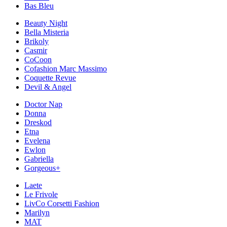
Bas Bleu
Beauty Night
Bella Misteria
Brikoly
Casmir
CoCoon
Cofashion Marc Massimo
Coquette Revue
Devil & Angel
Doctor Nap
Donna
Dreskod
Etna
Evelena
Ewlon
Gabriella
Gorgeous+
Laete
Le Frivole
LivCo Corsetti Fashion
Marilyn
MAT