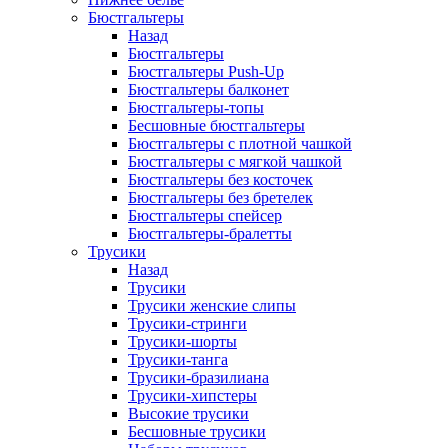
Бюстгальтеры
Назад
Бюстгальтеры
Бюстгальтеры Push-Up
Бюстгальтеры балконет
Бюстгальтеры-топы
Бесшовные бюстгальтеры
Бюстгальтеры с плотной чашкой
Бюстгальтеры с мягкой чашкой
Бюстгальтеры без косточек
Бюстгальтеры без бретелек
Бюстгальтеры спейсер
Бюстгальтеры-бралетты
Трусики
Назад
Трусики
Трусики женские слипы
Трусики-стринги
Трусики-шорты
Трусики-танга
Трусики-бразилиана
Трусики-хипстеры
Высокие трусики
Бесшовные трусики