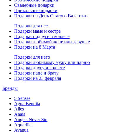
Свадебные подарки
Прикольные подарки
Подарки на День Святого Валентина
Подарки для нее
Подарки маме и сестре
Подарки подруге и коллеге
Подарки любимой жене или девушке
Подарки на 8 Марта
Подарки для него
Подарки любимому мужу или парню
Подарки другу и коллеге
Подарки папе и брату
Подарки на 23 февраля
Бренды
5 Senses
Agua Bendita
Alles
Anais
Angels Never Sin
Aquarilla
Avanua