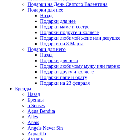
Подарки на День Святого Валентина
Подарки для нее
Назад
Подарки для нее
Подарки маме и сестре
Подарки подруге и коллеге
Подарки любимой жене или девушке
Подарки на 8 Марта
Подарки для него
Назад
Подарки для него
Подарки любимому мужу или парню
Подарки другу и коллеге
Подарки папе и брату
Подарки на 23 февраля
Бренды
Назад
Бренды
5 Senses
Agua Bendita
Alles
Anais
Angels Never Sin
Aquarilla
Avanua