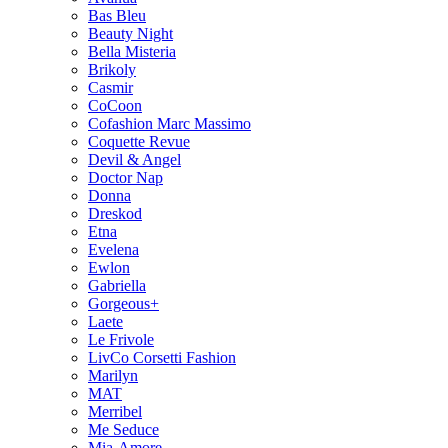
Bas Bleu
Beauty Night
Bella Misteria
Brikoly
Casmir
CoCoon
Cofashion Marc Massimo
Coquette Revue
Devil & Angel
Doctor Nap
Donna
Dreskod
Etna
Evelena
Ewlon
Gabriella
Gorgeous+
Laete
Le Frivole
LivCo Corsetti Fashion
Marilyn
MAT
Merribel
Me Seduce
Mia-Amore