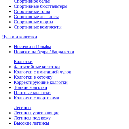
Спортивное белье
Спортивные бюстгальтеры
Спортивные топы
Спортивные леггинсы
Спортивные шорты
Спортивные комплекты
Чулки и колготки
Носочки и Гольфы
Повязки на бедра / бандалетки
Колготки
Фантазийные колготки
Колготки с имитацией чулок
Колготки в сеточку
Корректирующие колготки
Тонкие колготки
Плотные колготки
Колготки с шортиками
Легинсы
Легинсы утягивающие
Легинсы под кожу
Высокие легинсы