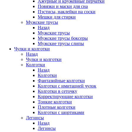
Ажурные и кружевные перчатки
Повязки и маски для сна
Пэстисы, наклейки на соски
Мешки для стирки
Мужские трусы
Назад
Мужские трусы
Мужские трусы боксеры
Мужские трусы слипы
Чулки и колготки
Назад
Чулки и колготки
Колготки
Назад
Колготки
Фантазийные колготки
Колготки с имитацией чулок
Колготки в сеточку
Корректирующие колготки
Тонкие колготки
Плотные колготки
Колготки с шортиками
Легинсы
Назад
Легинсы