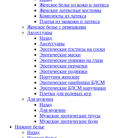
Женское белье из кожи и латекса
Женские латексные костюмы
Комплекты из латекса
Платья из экокожи и латекса
Женское белье с ремешками
Аксессуары
Назад
Аксессуары
Эротические пэстисы на соски
Эротические маски
Эротические повязки на глаза
Эротические перчатки
Эротические подвязки
Портупеи женские
Эротические ошейники БДСМ
Эротические БДСМ наручники
Плетки для ролевых игр
Для мужчин
Назад
Для мужчин
Мужские эротические трусы
Мужские эротические боди
Нижнее белье
Назад
Нижнее белье