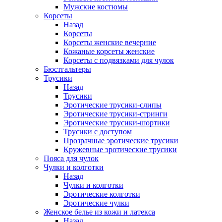
Мужские костюмы
Корсеты
Назад
Корсеты
Корсеты женские вечерние
Кожаные корсеты женские
Корсеты с подвязками для чулок
Бюстгальтеры
Трусики
Назад
Трусики
Эротические трусики-слипы
Эротические трусики-стринги
Эротические трусики-шортики
Трусики с доступом
Прозрачные эротические трусики
Кружевные эротические трусики
Пояса для чулок
Чулки и колготки
Назад
Чулки и колготки
Эротические колготки
Эротические чулки
Женское белье из кожи и латекса
Назад