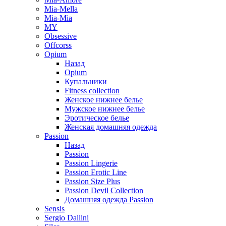
Mia-Mella
Mia-Mia
MY
Obsessive
Offcorss
Opium
Назад
Opium
Купальники
Fitness collection
Женское нижнее белье
Мужское нижнее белье
Эротическое белье
Женская домашняя одежда
Passion
Назад
Passion
Passion Lingerie
Passion Erotic Line
Passion Size Plus
Passion Devil Collection
Домашняя одежда Passion
Sensis
Sergio Dallini