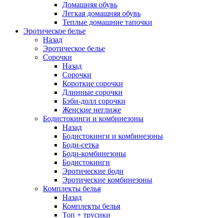
Домашняя обувь
Легкая домашняя обувь
Теплые домашние тапочки
Эротическое белье
Назад
Эротическое белье
Сорочки
Назад
Сорочки
Короткие сорочки
Длинные сорочки
Бэби-долл сорочки
Женские неглиже
Бодистокинги и комбинезоны
Назад
Бодистокинги и комбинезоны
Боди-сетка
Боди-комбинезоны
Бодистокинги
Эротические боди
Эротические комбинезоны
Комплекты белья
Назад
Комплекты белья
Топ + трусики