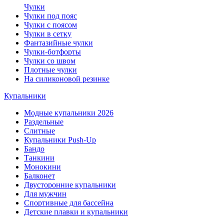
Чулки
Чулки под пояс
Чулки с поясом
Чулки в сетку
Фантазийные чулки
Чулки-ботфорты
Чулки со швом
Плотные чулки
На силиконовой резинке
Купальники
Модные купальники 2026
Раздельные
Слитные
Купальники Push-Up
Бандо
Танкини
Монокини
Балконет
Двусторонние купальники
Для мужчин
Спортивные для бассейна
Детские плавки и купальники