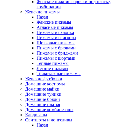
Женские нижние сорочки под платье,
комбинации
Женские пижамы
Назад
Женские пижамы
Атласные пижамы
Пижамы из хлопка
Пижамы из вискозы
Шелковые пижамы
Пижамы с брюками
Пижамы с бриджами
Пижамы с шортами
Теплые пижамы
Летние пижамы
Трикотажные пижамы
Женские футболки
Домашние костюмы
Домашние майки
Домашние туники
Домашние брюки
Домашние платья
Домашние комбинезоны
Кардиганы
Свитшоты и лонгсливы
Назад