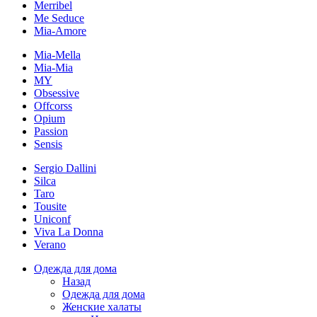
Merribel
Me Seduce
Mia-Amore
Mia-Mella
Mia-Mia
MY
Obsessive
Offcorss
Opium
Passion
Sensis
Sergio Dallini
Silca
Taro
Tousite
Uniconf
Viva La Donna
Verano
Одежда для дома
Назад
Одежда для дома
Женские халаты