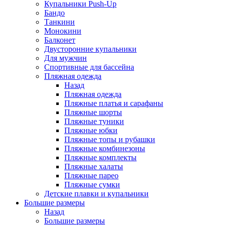
Купальники Push-Up
Бандо
Танкини
Монокини
Балконет
Двусторонние купальники
Для мужчин
Спортивные для бассейна
Пляжная одежда
Назад
Пляжная одежда
Пляжные платья и сарафаны
Пляжные шорты
Пляжные туники
Пляжные юбки
Пляжные топы и рубашки
Пляжные комбинезоны
Пляжные комплекты
Пляжные халаты
Пляжные парео
Пляжные сумки
Детские плавки и купальники
Большие размеры
Назад
Большие размеры