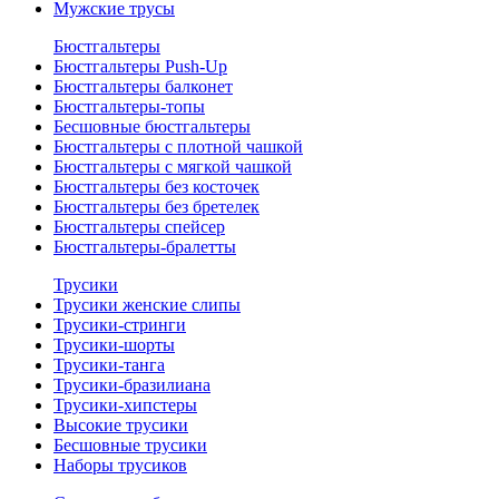
Мужские трусы
Бюстгальтеры
Бюстгальтеры Push-Up
Бюстгальтеры балконет
Бюстгальтеры-топы
Бесшовные бюстгальтеры
Бюстгальтеры с плотной чашкой
Бюстгальтеры с мягкой чашкой
Бюстгальтеры без косточек
Бюстгальтеры без бретелек
Бюстгальтеры спейсер
Бюстгальтеры-бралетты
Трусики
Трусики женские слипы
Трусики-стринги
Трусики-шорты
Трусики-танга
Трусики-бразилиана
Трусики-хипстеры
Высокие трусики
Бесшовные трусики
Наборы трусиков