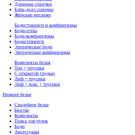
Длинные сорочки
Бэби-долл сорочки
Женские неглиже
Бодистокинги и комбинезоны
Боди-сетка
Боди-комбинезоны
Бодистокинги
Эротические боди
Эротические комбинезоны
Комплекты белья
Топ + трусики
С открытой грудью
Лиф + трусики
Лиф + пояс + трусики
Нижнее белье
Свадебное белье
Бюстье
Комплекты
Пояса для чулок
Боди
Аксессуары