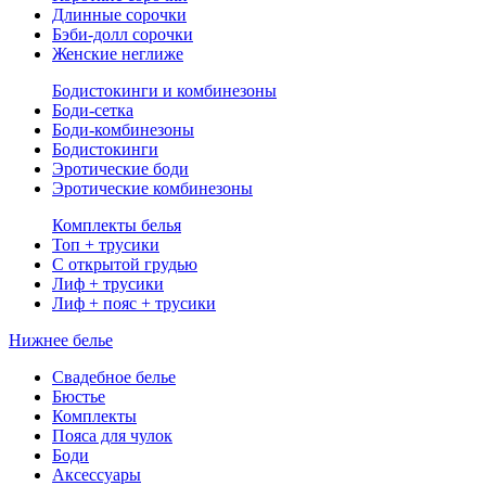
Длинные сорочки
Бэби-долл сорочки
Женские неглиже
Бодистокинги и комбинезоны
Боди-сетка
Боди-комбинезоны
Бодистокинги
Эротические боди
Эротические комбинезоны
Комплекты белья
Топ + трусики
С открытой грудью
Лиф + трусики
Лиф + пояс + трусики
Нижнее белье
Свадебное белье
Бюстье
Комплекты
Пояса для чулок
Боди
Аксессуары