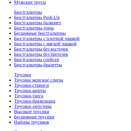
Мужские трусы
Бюстгальтеры
Бюстгальтеры Push-Up
Бюстгальтеры балконет
Бюстгальтеры-топы
Бесшовные бюстгальтеры
Бюстгальтеры с плотной чашкой
Бюстгальтеры с мягкой чашкой
Бюстгальтеры без косточек
Бюстгальтеры без бретелек
Бюстгальтеры спейсер
Бюстгальтеры-бралетты
Трусики
Трусики женские слипы
Трусики-стринги
Трусики-шорты
Трусики-танга
Трусики-бразилиана
Трусики-хипстеры
Высокие трусики
Бесшовные трусики
Наборы трусиков