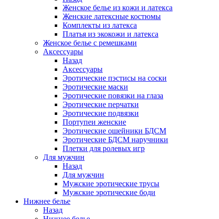
Женское белье из кожи и латекса
Женские латексные костюмы
Комплекты из латекса
Платья из экокожи и латекса
Женское белье с ремешками
Аксессуары
Назад
Аксессуары
Эротические пэстисы на соски
Эротические маски
Эротические повязки на глаза
Эротические перчатки
Эротические подвязки
Портупеи женские
Эротические ошейники БДСМ
Эротические БДСМ наручники
Плетки для ролевых игр
Для мужчин
Назад
Для мужчин
Мужские эротические трусы
Мужские эротические боди
Нижнее белье
Назад
Нижнее белье