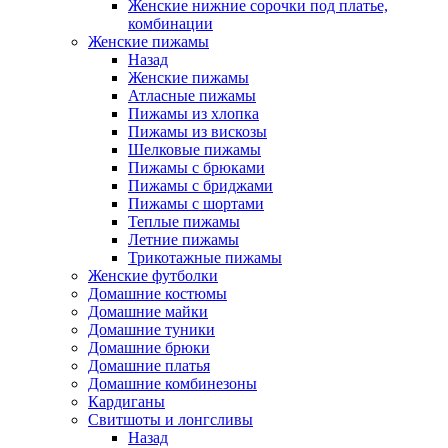
Женские нижние сорочки под платье,
комбинации
Женские пижамы
Назад
Женские пижамы
Атласные пижамы
Пижамы из хлопка
Пижамы из вискозы
Шелковые пижамы
Пижамы с брюками
Пижамы с бриджами
Пижамы с шортами
Теплые пижамы
Летние пижамы
Трикотажные пижамы
Женские футболки
Домашние костюмы
Домашние майки
Домашние туники
Домашние брюки
Домашние платья
Домашние комбинезоны
Кардиганы
Свитшоты и лонгсливы
Назад