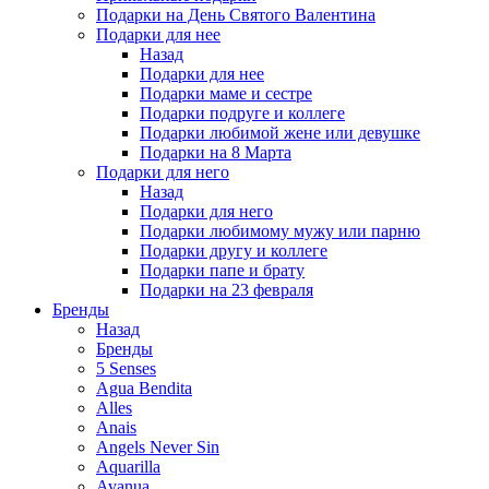
Подарки на День Святого Валентина
Подарки для нее
Назад
Подарки для нее
Подарки маме и сестре
Подарки подруге и коллеге
Подарки любимой жене или девушке
Подарки на 8 Марта
Подарки для него
Назад
Подарки для него
Подарки любимому мужу или парню
Подарки другу и коллеге
Подарки папе и брату
Подарки на 23 февраля
Бренды
Назад
Бренды
5 Senses
Agua Bendita
Alles
Anais
Angels Never Sin
Aquarilla
Avanua