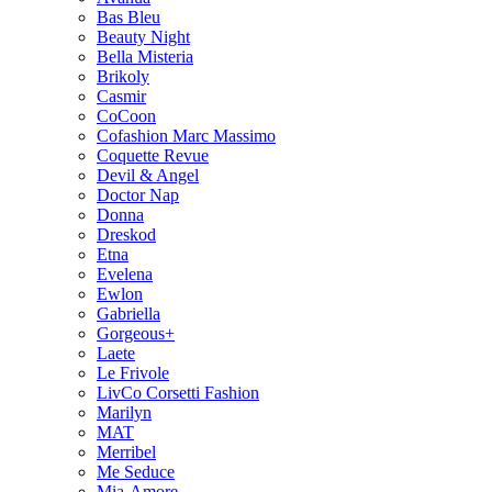
Bas Bleu
Beauty Night
Bella Misteria
Brikoly
Casmir
CoCoon
Cofashion Marc Massimo
Coquette Revue
Devil & Angel
Doctor Nap
Donna
Dreskod
Etna
Evelena
Ewlon
Gabriella
Gorgeous+
Laete
Le Frivole
LivCo Corsetti Fashion
Marilyn
MAT
Merribel
Me Seduce
Mia-Amore