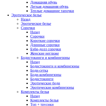
Домашняя обувь
Легкая домашняя обувь
Теплые домашние тапочки
Эротическое белье
Назад
Эротическое белье
Сорочки
Назад
Сорочки
Короткие сорочки
Длинные сорочки
Бэби-долл сорочки
Женские неглиже
Бодистокинги и комбинезоны
Назад
Бодистокинги и комбинезоны
Боди-сетка
Боди-комбинезоны
Бодистокинги
Эротические боди
Эротические комбинезоны
Комплекты белья
Назад
Комплекты белья
Топ + трусики