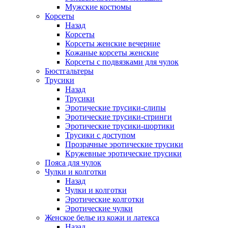
Мужские костюмы
Корсеты
Назад
Корсеты
Корсеты женские вечерние
Кожаные корсеты женские
Корсеты с подвязками для чулок
Бюстгальтеры
Трусики
Назад
Трусики
Эротические трусики-слипы
Эротические трусики-стринги
Эротические трусики-шортики
Трусики с доступом
Прозрачные эротические трусики
Кружевные эротические трусики
Пояса для чулок
Чулки и колготки
Назад
Чулки и колготки
Эротические колготки
Эротические чулки
Женское белье из кожи и латекса
Назад