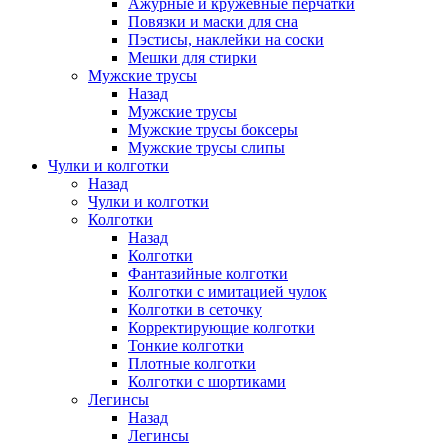
Ажурные и кружевные перчатки
Повязки и маски для сна
Пэстисы, наклейки на соски
Мешки для стирки
Мужские трусы
Назад
Мужские трусы
Мужские трусы боксеры
Мужские трусы слипы
Чулки и колготки
Назад
Чулки и колготки
Колготки
Назад
Колготки
Фантазийные колготки
Колготки с имитацией чулок
Колготки в сеточку
Корректирующие колготки
Тонкие колготки
Плотные колготки
Колготки с шортиками
Легинсы
Назад
Легинсы