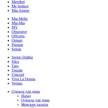
Merribel
Me Seduce
Mia-Amore
Mia-Mella
Mia-Mia
MY
Obsessive
Offcorss
Opium
Passion
Sensis
Sergio Dallini
Silca
Taro
Tousite
Uniconf
Viva La Donna
Verano
Одежда для дома
Назад
Одежда для дома
Женские халаты