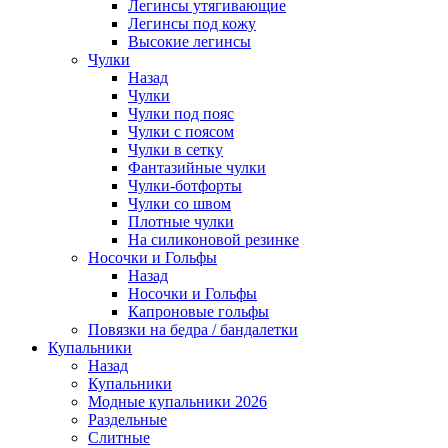
Легинсы утягивающие
Легинсы под кожу
Высокие легинсы
Чулки
Назад
Чулки
Чулки под пояс
Чулки с поясом
Чулки в сетку
Фантазийные чулки
Чулки-ботфорты
Чулки со швом
Плотные чулки
На силиконовой резинке
Носочки и Гольфы
Назад
Носочки и Гольфы
Капроновые гольфы
Повязки на бедра / бандалетки
Купальники
Назад
Купальники
Модные купальники 2026
Раздельные
Слитные