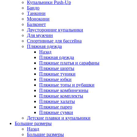
Купальники Push-Up
Бандо
Танкини
Монокини
Балконет
Двусторонние купальники
Для мужчин
Спортивные для бассейна
Пляжная одежда
Назад
Пляжная одежда
Пляжные платья и сарафаны
Пляжные шорты
Пляжные туники
Пляжные юбки
Пляжные топы и рубашки
Пляжные комбинезоны
Пляжные комплекты
Пляжные халаты
Пляжные парео
Пляжные сумки
Детские плавки и купальники
Большие размеры
Назад
Большие размеры