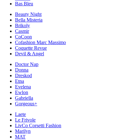
Bas Bleu
Beauty Night
Bella Misteria
Brikoly
Casmir
CoCoon
Cofashion Marc Massimo
Coquette Revue
Devil & Angel
Doctor Nap
Donna
Dreskod
Etna
Evelena
Ewlon
Gabriella
Gorgeous+
Laete
Le Frivole
LivCo Corsetti Fashion
Marilyn
MAT