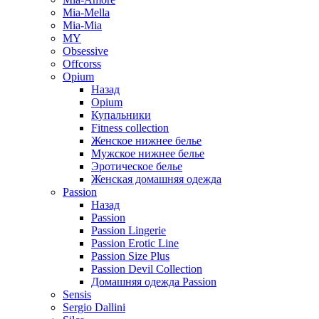
Mia-Mella
Mia-Mia
MY
Obsessive
Offcorss
Opium
Назад
Opium
Купальники
Fitness collection
Женское нижнее белье
Мужское нижнее белье
Эротическое белье
Женская домашняя одежда
Passion
Назад
Passion
Passion Lingerie
Passion Erotic Line
Passion Size Plus
Passion Devil Collection
Домашняя одежда Passion
Sensis
Sergio Dallini