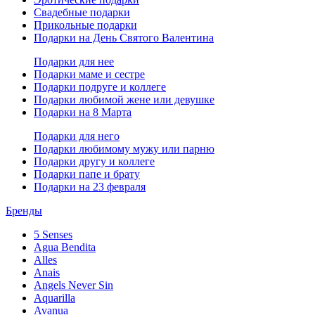
Свадебные подарки
Прикольные подарки
Подарки на День Святого Валентина
Подарки для нее
Подарки маме и сестре
Подарки подруге и коллеге
Подарки любимой жене или девушке
Подарки на 8 Марта
Подарки для него
Подарки любимому мужу или парню
Подарки другу и коллеге
Подарки папе и брату
Подарки на 23 февраля
Бренды
5 Senses
Agua Bendita
Alles
Anais
Angels Never Sin
Aquarilla
Avanua