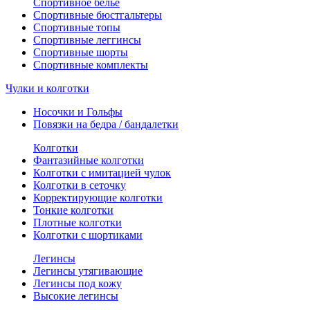
Спортивное белье
Спортивные бюстгальтеры
Спортивные топы
Спортивные леггинсы
Спортивные шорты
Спортивные комплекты
Чулки и колготки
Носочки и Гольфы
Повязки на бедра / бандалетки
Колготки
Фантазийные колготки
Колготки с имитацией чулок
Колготки в сеточку
Корректирующие колготки
Тонкие колготки
Плотные колготки
Колготки с шортиками
Легинсы
Легинсы утягивающие
Легинсы под кожу
Высокие легинсы