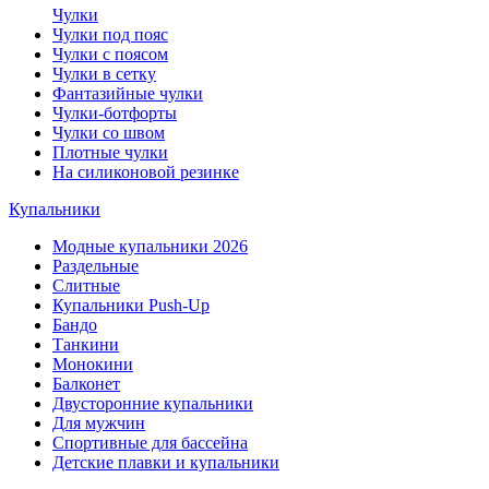
Чулки
Чулки под пояс
Чулки с поясом
Чулки в сетку
Фантазийные чулки
Чулки-ботфорты
Чулки со швом
Плотные чулки
На силиконовой резинке
Купальники
Модные купальники 2026
Раздельные
Слитные
Купальники Push-Up
Бандо
Танкини
Монокини
Балконет
Двусторонние купальники
Для мужчин
Спортивные для бассейна
Детские плавки и купальники