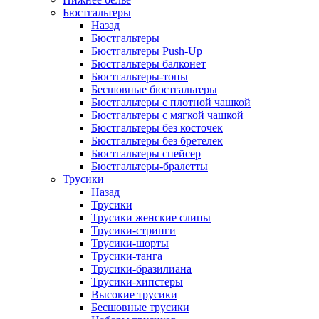
Бюстгальтеры
Назад
Бюстгальтеры
Бюстгальтеры Push-Up
Бюстгальтеры балконет
Бюстгальтеры-топы
Бесшовные бюстгальтеры
Бюстгальтеры с плотной чашкой
Бюстгальтеры с мягкой чашкой
Бюстгальтеры без косточек
Бюстгальтеры без бретелек
Бюстгальтеры спейсер
Бюстгальтеры-бралетты
Трусики
Назад
Трусики
Трусики женские слипы
Трусики-стринги
Трусики-шорты
Трусики-танга
Трусики-бразилиана
Трусики-хипстеры
Высокие трусики
Бесшовные трусики