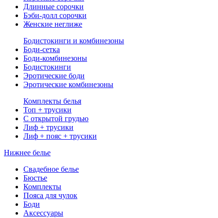
Длинные сорочки
Бэби-долл сорочки
Женские неглиже
Бодистокинги и комбинезоны
Боди-сетка
Боди-комбинезоны
Бодистокинги
Эротические боди
Эротические комбинезоны
Комплекты белья
Топ + трусики
С открытой грудью
Лиф + трусики
Лиф + пояс + трусики
Нижнее белье
Свадебное белье
Бюстье
Комплекты
Пояса для чулок
Боди
Аксессуары