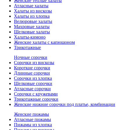
Женские теплые халаты
Атласные халаты
Халаты из вискозы
Халаты из хлопка
Велюровые халаты
Махровые халаты
Шелковые халаты
Халаты-кимоно
Женские халаты с капюшоном
Трикотажные
Ночные сорочки
Сорочки из вискозы
Короткие сорочки
Длинные сорочки
Сорочки из хлопка
Шелковые сорочки
Атласные сорочки
Сорочки с кружевами
Трикотажные сорочки
Женские нижние сорочки под платье, комбинации
Женские пижамы
Атласные пижамы
Пижамы из хлопка
Пижамы из вискозы