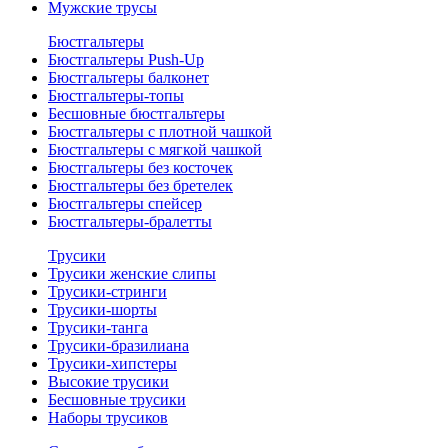
Мужские трусы
Бюстгальтеры
Бюстгальтеры Push-Up
Бюстгальтеры балконет
Бюстгальтеры-топы
Бесшовные бюстгальтеры
Бюстгальтеры с плотной чашкой
Бюстгальтеры с мягкой чашкой
Бюстгальтеры без косточек
Бюстгальтеры без бретелек
Бюстгальтеры спейсер
Бюстгальтеры-бралетты
Трусики
Трусики женские слипы
Трусики-стринги
Трусики-шорты
Трусики-танга
Трусики-бразилиана
Трусики-хипстеры
Высокие трусики
Бесшовные трусики
Наборы трусиков