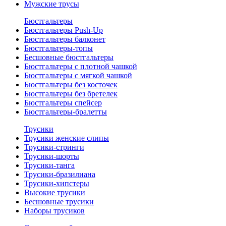
Мужские трусы
Бюстгальтеры
Бюстгальтеры Push-Up
Бюстгальтеры балконет
Бюстгальтеры-топы
Бесшовные бюстгальтеры
Бюстгальтеры с плотной чашкой
Бюстгальтеры с мягкой чашкой
Бюстгальтеры без косточек
Бюстгальтеры без бретелек
Бюстгальтеры спейсер
Бюстгальтеры-бралетты
Трусики
Трусики женские слипы
Трусики-стринги
Трусики-шорты
Трусики-танга
Трусики-бразилиана
Трусики-хипстеры
Высокие трусики
Бесшовные трусики
Наборы трусиков