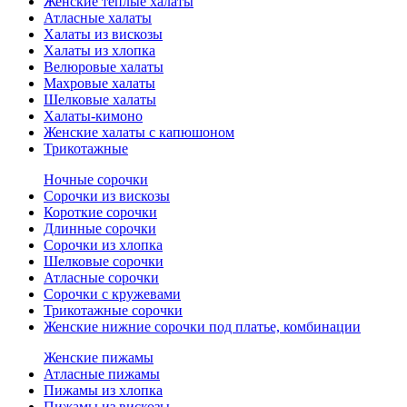
Женские теплые халаты
Атласные халаты
Халаты из вискозы
Халаты из хлопка
Велюровые халаты
Махровые халаты
Шелковые халаты
Халаты-кимоно
Женские халаты с капюшоном
Трикотажные
Ночные сорочки
Сорочки из вискозы
Короткие сорочки
Длинные сорочки
Сорочки из хлопка
Шелковые сорочки
Атласные сорочки
Сорочки с кружевами
Трикотажные сорочки
Женские нижние сорочки под платье, комбинации
Женские пижамы
Атласные пижамы
Пижамы из хлопка
Пижамы из вискозы