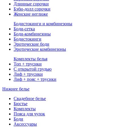
Длинные сорочки
Бэби-долл сорочки
Женские неглиже
Бодистокинги и комбинезоны
Боди-сетка
Боди-комбинезоны
Бодистокинги
Эротические боди
Эротические комбинезоны
Комплекты белья
Топ + трусики
С открытой грудью
Лиф + трусики
Лиф + пояс + трусики
Нижнее белье
Свадебное белье
Бюстье
Комплекты
Пояса для чулок
Боди
Аксессуары