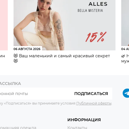
06 АВГУСТА 2026
04 А
зин
😻 Ваш маленький и самый красивый секрет
🌿 
😻
муж
РАССЫЛКА
ПОДПИСАТЬСЯ
ку «Подписаться» вы принимаете условия
Публичной оферты
.
ИНФОРМАЦИЯ
домашняя одежда
Контакты