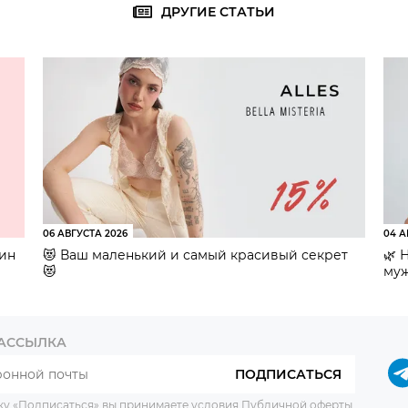
ДРУГИЕ СТАТЬИ
06 АВГУСТА 2026
04 А
зин
😻 Ваш маленький и самый красивый секрет
🌿 
😻
муж
РАССЫЛКА
ПОДПИСАТЬСЯ
ку «Подписаться» вы принимаете условия
Публичной оферты
.