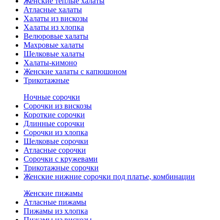
Женские теплые халаты
Атласные халаты
Халаты из вискозы
Халаты из хлопка
Велюровые халаты
Махровые халаты
Шелковые халаты
Халаты-кимоно
Женские халаты с капюшоном
Трикотажные
Ночные сорочки
Сорочки из вискозы
Короткие сорочки
Длинные сорочки
Сорочки из хлопка
Шелковые сорочки
Атласные сорочки
Сорочки с кружевами
Трикотажные сорочки
Женские нижние сорочки под платье, комбинации
Женские пижамы
Атласные пижамы
Пижамы из хлопка
Пижамы из вискозы