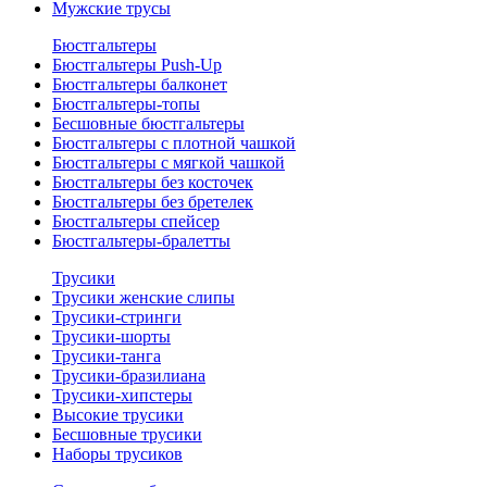
Мужские трусы
Бюстгальтеры
Бюстгальтеры Push-Up
Бюстгальтеры балконет
Бюстгальтеры-топы
Бесшовные бюстгальтеры
Бюстгальтеры с плотной чашкой
Бюстгальтеры с мягкой чашкой
Бюстгальтеры без косточек
Бюстгальтеры без бретелек
Бюстгальтеры спейсер
Бюстгальтеры-бралетты
Трусики
Трусики женские слипы
Трусики-стринги
Трусики-шорты
Трусики-танга
Трусики-бразилиана
Трусики-хипстеры
Высокие трусики
Бесшовные трусики
Наборы трусиков