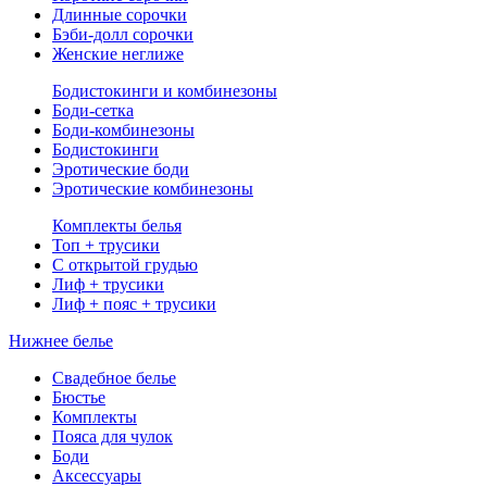
Длинные сорочки
Бэби-долл сорочки
Женские неглиже
Бодистокинги и комбинезоны
Боди-сетка
Боди-комбинезоны
Бодистокинги
Эротические боди
Эротические комбинезоны
Комплекты белья
Топ + трусики
С открытой грудью
Лиф + трусики
Лиф + пояс + трусики
Нижнее белье
Свадебное белье
Бюстье
Комплекты
Пояса для чулок
Боди
Аксессуары