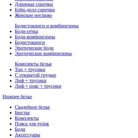
Длинные сорочки
Бэби-долл сорочки
Женские неглиже
Бодистокинги и комбинезоны
Боди-сетка
Боди-комбинезоны
Бодистокинги
Эротические боди
Эротические комбинезоны
Комплекты белья
Топ + трусики
С открытой грудью
Лиф + трусики
Лиф + пояс + трусики
Нижнее белье
Свадебное белье
Бюстье
Комплекты
Пояса для чулок
Боди
Аксессуары