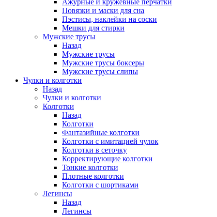
Ажурные и кружевные перчатки
Повязки и маски для сна
Пэстисы, наклейки на соски
Мешки для стирки
Мужские трусы
Назад
Мужские трусы
Мужские трусы боксеры
Мужские трусы слипы
Чулки и колготки
Назад
Чулки и колготки
Колготки
Назад
Колготки
Фантазийные колготки
Колготки с имитацией чулок
Колготки в сеточку
Корректирующие колготки
Тонкие колготки
Плотные колготки
Колготки с шортиками
Легинсы
Назад
Легинсы