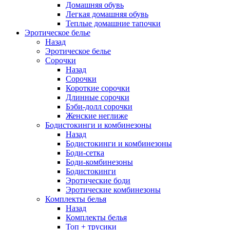
Домашняя обувь
Легкая домашняя обувь
Теплые домашние тапочки
Эротическое белье
Назад
Эротическое белье
Сорочки
Назад
Сорочки
Короткие сорочки
Длинные сорочки
Бэби-долл сорочки
Женские неглиже
Бодистокинги и комбинезоны
Назад
Бодистокинги и комбинезоны
Боди-сетка
Боди-комбинезоны
Бодистокинги
Эротические боди
Эротические комбинезоны
Комплекты белья
Назад
Комплекты белья
Топ + трусики