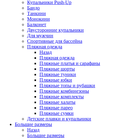
Купальники Push-Up
Бандо
Танкини
Монокини
Балконет
Двусторонние купальники
Для мужчин
Спортивные для бассейна
Пляжная одежда
Назад
Пляжная одежда
Пляжные платья и сарафаны
Пляжные шорты
Пляжные туники
Пляжные юбки
Пляжные топы и рубашки
Пляжные комбинезоны
Пляжные комплекты
Пляжные халаты
Пляжные парео
Пляжные сумки
Детские плавки и купальники
Большие размеры
Назад
Большие размеры