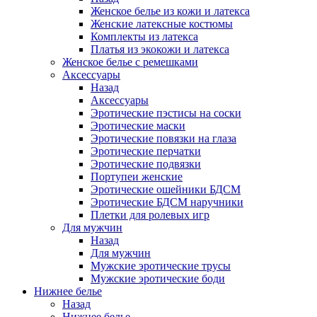
Женское белье из кожи и латекса
Женские латексные костюмы
Комплекты из латекса
Платья из экокожи и латекса
Женское белье с ремешками
Аксессуары
Назад
Аксессуары
Эротические пэстисы на соски
Эротические маски
Эротические повязки на глаза
Эротические перчатки
Эротические подвязки
Портупеи женские
Эротические ошейники БДСМ
Эротические БДСМ наручники
Плетки для ролевых игр
Для мужчин
Назад
Для мужчин
Мужские эротические трусы
Мужские эротические боди
Нижнее белье
Назад
Нижнее белье