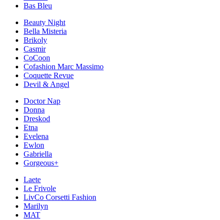
Bas Bleu
Beauty Night
Bella Misteria
Brikoly
Casmir
CoCoon
Cofashion Marc Massimo
Coquette Revue
Devil & Angel
Doctor Nap
Donna
Dreskod
Etna
Evelena
Ewlon
Gabriella
Gorgeous+
Laete
Le Frivole
LivCo Corsetti Fashion
Marilyn
MAT