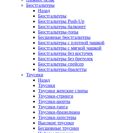
Бюстгальтеры
Назад
Бюстгальтеры
Бюстгальтеры Push-Up
Бюстгальтеры балконет
Бюстгальтеры-топы
Бесшовные бюстгальтеры
Бюстгальтеры с плотной чашкой
Бюстгальтеры с мягкой чашкой
Бюстгальтеры без косточек
Бюстгальтеры без бретелек
Бюстгальтеры спейсер
Бюстгальтеры-бралетты
Трусики
Назад
Трусики
Трусики женские слипы
Трусики-стринги
Трусики-шорты
Трусики-танга
Трусики-бразилиана
Трусики-хипстеры
Высокие трусики
Бесшовные трусики