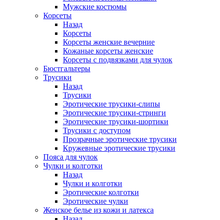
Мужские костюмы
Корсеты
Назад
Корсеты
Корсеты женские вечерние
Кожаные корсеты женские
Корсеты с подвязками для чулок
Бюстгальтеры
Трусики
Назад
Трусики
Эротические трусики-слипы
Эротические трусики-стринги
Эротические трусики-шортики
Трусики с доступом
Прозрачные эротические трусики
Кружевные эротические трусики
Пояса для чулок
Чулки и колготки
Назад
Чулки и колготки
Эротические колготки
Эротические чулки
Женское белье из кожи и латекса
Назад