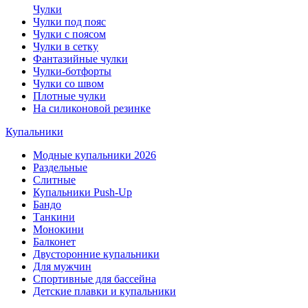
Чулки
Чулки под пояс
Чулки с поясом
Чулки в сетку
Фантазийные чулки
Чулки-ботфорты
Чулки со швом
Плотные чулки
На силиконовой резинке
Купальники
Модные купальники 2026
Раздельные
Слитные
Купальники Push-Up
Бандо
Танкини
Монокини
Балконет
Двусторонние купальники
Для мужчин
Спортивные для бассейна
Детские плавки и купальники