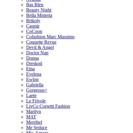
Bas Bleu
Beauty Night
Bella Misteria
Brikoly
Casmir
CoCoon
Cofashion Marc Massimo
Coquette Revue
Devil & Angel
Doctor Nap
Donna
Dreskod
Etna
Evelena
Ewlon
Gabriella
Gorgeous+
Laete
Le Frivole
LivCo Corsetti Fashion
Marilyn
MAT
Merribel
Me Seduce
Mia-Amore