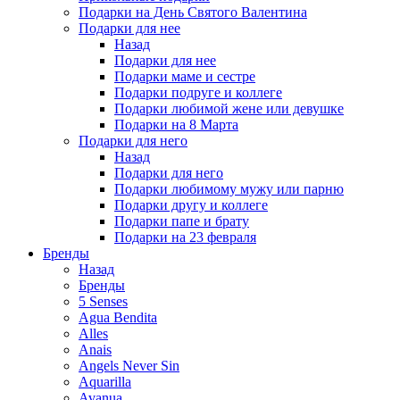
Подарки на День Святого Валентина
Подарки для нее
Назад
Подарки для нее
Подарки маме и сестре
Подарки подруге и коллеге
Подарки любимой жене или девушке
Подарки на 8 Марта
Подарки для него
Назад
Подарки для него
Подарки любимому мужу или парню
Подарки другу и коллеге
Подарки папе и брату
Подарки на 23 февраля
Бренды
Назад
Бренды
5 Senses
Agua Bendita
Alles
Anais
Angels Never Sin
Aquarilla
Avanua