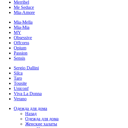
Merribel
Me Seduce
Mia-Amore
Mia-Mella
Mia-Mia
MY
Obsessive
Offcorss
Opium
Passion
Sensis
Sergio Dallini
Silca
Taro
Tousite
Uniconf
Viva La Donna
Verano
Одежда для дома
Назад
Одежда для дома
Женские халаты