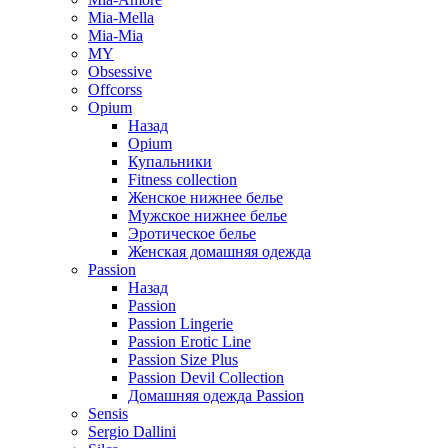
Mia-Mella
Mia-Mia
MY
Obsessive
Offcorss
Opium
Назад
Opium
Купальники
Fitness collection
Женское нижнее белье
Мужское нижнее белье
Эротическое белье
Женская домашняя одежда
Passion
Назад
Passion
Passion Lingerie
Passion Erotic Line
Passion Size Plus
Passion Devil Collection
Домашняя одежда Passion
Sensis
Sergio Dallini