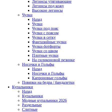
Легинсы утягивающие
Легинсы под кожу
Высокие легинсы
Чулки
Назад
Чулки
Чулки под пояс
Чулки с поясом
Чулки в сетку
Фантазийные чулки
Чулки-ботфорты
Чулки со швом
Плотные чулки
На силиконовой резинке
Носочки и Гольфы
Назад
Носочки и Гольфы
Капроновые гольфы
Повязки на бедра / бандалетки
Купальники
Назад
Купальники
Модные купальники 2026
Раздельные
Слитные