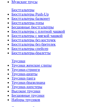
Мужские трусы
Бюстгальтеры
Бюстгальтеры Push-Up
Бюстгальтеры балконет
Бюстгальтеры-топы
Бесшовные бюстгальтеры
Бюстгальтеры с плотной чашкой
Бюстгальтеры с мягкой чашкой
Бюстгальтеры без косточек
Бюстгальтеры без бретелек
Бюстгальтеры спейсер
Бюстгальтеры-бралетты
Трусики
Трусики женские слипы
Трусики-стринги
Трусики-шорты
Трусики-танга
Трусики-бразилиана
Трусики-хипстеры
Высокие трусики
Бесшовные трусики
Наборы трусиков