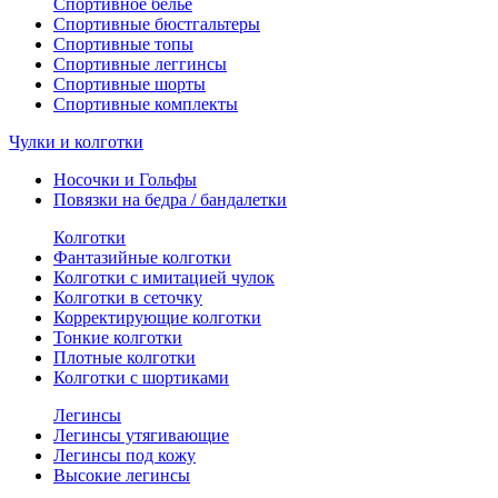
Спортивное белье
Спортивные бюстгальтеры
Спортивные топы
Спортивные леггинсы
Спортивные шорты
Спортивные комплекты
Чулки и колготки
Носочки и Гольфы
Повязки на бедра / бандалетки
Колготки
Фантазийные колготки
Колготки с имитацией чулок
Колготки в сеточку
Корректирующие колготки
Тонкие колготки
Плотные колготки
Колготки с шортиками
Легинсы
Легинсы утягивающие
Легинсы под кожу
Высокие легинсы