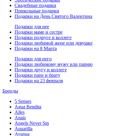
Свадебные подарки
Прикольные подарки
Подарки на День Святого Валентина
Подарки для нее
Подарки маме и сестре
Подарки подруге и коллеге
Подарки любимой жене или девушке
Подарки на 8 Марта
Подарки для него
Подарки любимому мужу или парню
Подарки другу и коллеге
Подарки папе и брату
Подарки на 23 февраля
Бренды
5 Senses
Agua Bendita
Alles
Anais
Angels Never Sin
Aquarilla
Avanua