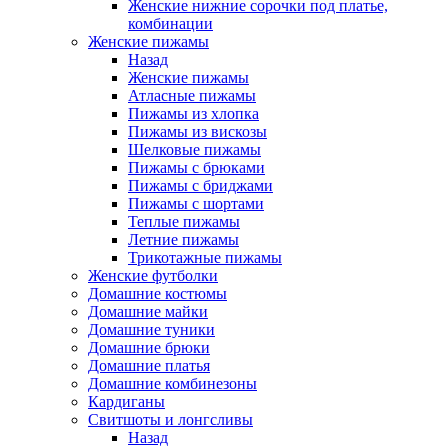
Женские нижние сорочки под платье,
комбинации
Женские пижамы
Назад
Женские пижамы
Атласные пижамы
Пижамы из хлопка
Пижамы из вискозы
Шелковые пижамы
Пижамы с брюками
Пижамы с бриджами
Пижамы с шортами
Теплые пижамы
Летние пижамы
Трикотажные пижамы
Женские футболки
Домашние костюмы
Домашние майки
Домашние туники
Домашние брюки
Домашние платья
Домашние комбинезоны
Кардиганы
Свитшоты и лонгсливы
Назад