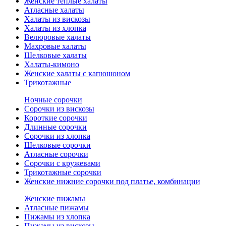
Женские теплые халаты
Атласные халаты
Халаты из вискозы
Халаты из хлопка
Велюровые халаты
Махровые халаты
Шелковые халаты
Халаты-кимоно
Женские халаты с капюшоном
Трикотажные
Ночные сорочки
Сорочки из вискозы
Короткие сорочки
Длинные сорочки
Сорочки из хлопка
Шелковые сорочки
Атласные сорочки
Сорочки с кружевами
Трикотажные сорочки
Женские нижние сорочки под платье, комбинации
Женские пижамы
Атласные пижамы
Пижамы из хлопка
Пижамы из вискозы