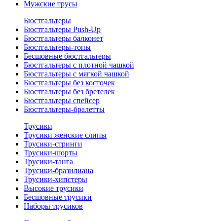
Мужские трусы
Бюстгальтеры
Бюстгальтеры Push-Up
Бюстгальтеры балконет
Бюстгальтеры-топы
Бесшовные бюстгальтеры
Бюстгальтеры с плотной чашкой
Бюстгальтеры с мягкой чашкой
Бюстгальтеры без косточек
Бюстгальтеры без бретелек
Бюстгальтеры спейсер
Бюстгальтеры-бралетты
Трусики
Трусики женские слипы
Трусики-стринги
Трусики-шорты
Трусики-танга
Трусики-бразилиана
Трусики-хипстеры
Высокие трусики
Бесшовные трусики
Наборы трусиков