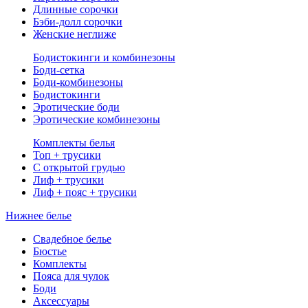
Длинные сорочки
Бэби-долл сорочки
Женские неглиже
Бодистокинги и комбинезоны
Боди-сетка
Боди-комбинезоны
Бодистокинги
Эротические боди
Эротические комбинезоны
Комплекты белья
Топ + трусики
С открытой грудью
Лиф + трусики
Лиф + пояс + трусики
Нижнее белье
Свадебное белье
Бюстье
Комплекты
Пояса для чулок
Боди
Аксессуары