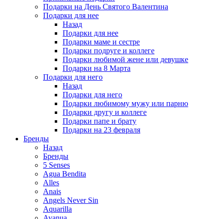
Подарки на День Святого Валентина
Подарки для нее
Назад
Подарки для нее
Подарки маме и сестре
Подарки подруге и коллеге
Подарки любимой жене или девушке
Подарки на 8 Марта
Подарки для него
Назад
Подарки для него
Подарки любимому мужу или парню
Подарки другу и коллеге
Подарки папе и брату
Подарки на 23 февраля
Бренды
Назад
Бренды
5 Senses
Agua Bendita
Alles
Anais
Angels Never Sin
Aquarilla
Avanua