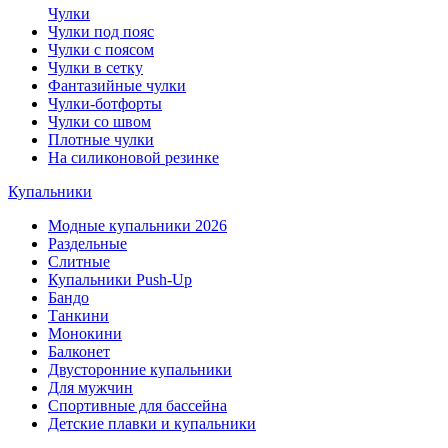
Чулки
Чулки под пояс
Чулки с поясом
Чулки в сетку
Фантазийные чулки
Чулки-ботфорты
Чулки со швом
Плотные чулки
На силиконовой резинке
Купальники
Модные купальники 2026
Раздельные
Слитные
Купальники Push-Up
Бандо
Танкини
Монокини
Балконет
Двусторонние купальники
Для мужчин
Спортивные для бассейна
Детские плавки и купальники