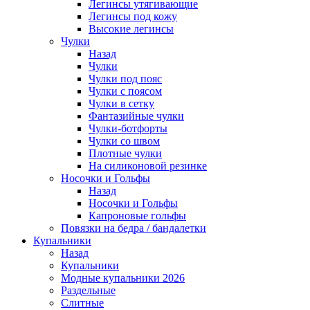
Легинсы утягивающие
Легинсы под кожу
Высокие легинсы
Чулки
Назад
Чулки
Чулки под пояс
Чулки с поясом
Чулки в сетку
Фантазийные чулки
Чулки-ботфорты
Чулки со швом
Плотные чулки
На силиконовой резинке
Носочки и Гольфы
Назад
Носочки и Гольфы
Капроновые гольфы
Повязки на бедра / бандалетки
Купальники
Назад
Купальники
Модные купальники 2026
Раздельные
Слитные