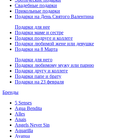
Свадебные подарки
Прикольные подарки
Подарки на День Святого Валентина
Подарки для нее
Подарки маме и сестре
Подарки подруге и коллеге
Подарки любимой жене или девушке
Подарки на 8 Марта
Подарки для него
Подарки любимому мужу или парню
Подарки другу и коллеге
Подарки папе и брату
Подарки на 23 февраля
Бренды
5 Senses
Agua Bendita
Alles
Anais
Angels Never Sin
Aquarilla
Avanua