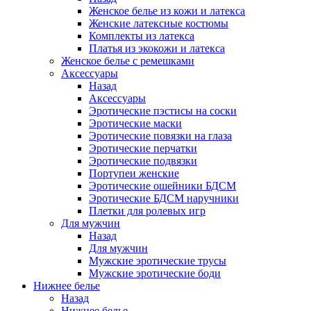
Женское белье из кожи и латекса
Женские латексные костюмы
Комплекты из латекса
Платья из экокожи и латекса
Женское белье с ремешками
Аксессуары
Назад
Аксессуары
Эротические пэстисы на соски
Эротические маски
Эротические повязки на глаза
Эротические перчатки
Эротические подвязки
Портупеи женские
Эротические ошейники БДСМ
Эротические БДСМ наручники
Плетки для ролевых игр
Для мужчин
Назад
Для мужчин
Мужские эротические трусы
Мужские эротические боди
Нижнее белье
Назад
Нижнее белье