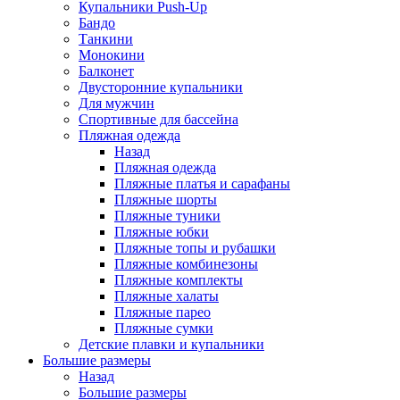
Купальники Push-Up
Бандо
Танкини
Монокини
Балконет
Двусторонние купальники
Для мужчин
Спортивные для бассейна
Пляжная одежда
Назад
Пляжная одежда
Пляжные платья и сарафаны
Пляжные шорты
Пляжные туники
Пляжные юбки
Пляжные топы и рубашки
Пляжные комбинезоны
Пляжные комплекты
Пляжные халаты
Пляжные парео
Пляжные сумки
Детские плавки и купальники
Большие размеры
Назад
Большие размеры