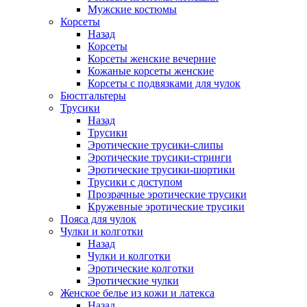
Мужские костюмы
Корсеты
Назад
Корсеты
Корсеты женские вечерние
Кожаные корсеты женские
Корсеты с подвязками для чулок
Бюстгальтеры
Трусики
Назад
Трусики
Эротические трусики-слипы
Эротические трусики-стринги
Эротические трусики-шортики
Трусики с доступом
Прозрачные эротические трусики
Кружевные эротические трусики
Пояса для чулок
Чулки и колготки
Назад
Чулки и колготки
Эротические колготки
Эротические чулки
Женское белье из кожи и латекса
Назад