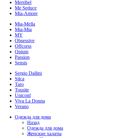
Merribel
Me Seduce
Mia-Amore
Mia-Mella
Mia-Mia
MY
Obsessive
Offcorss
Opium
Passion
Sensis
Sergio Dallini
Silca
Taro
Tousite
Uniconf
Viva La Donna
Verano
Одежда для дома
Назад
Одежда для дома
Женские халаты