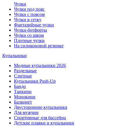
Чулки
Чулки под пояс
Чулки с поясом
Чулки в сетку
Фантазийные чулки
Чулки-ботфорты
Чулки со швом
Плотные чулки
На силиконовой резинке
Купальники
Модные купальники 2026
Раздельные
Слитные
Купальники Push-Up
Бандо
Танкини
Монокини
Балконет
Двусторонние купальники
Для мужчин
Спортивные для бассейна
Детские плавки и купальники