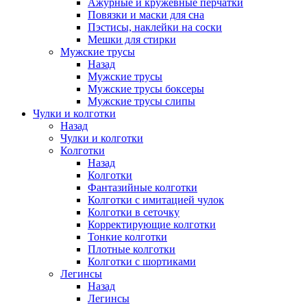
Ажурные и кружевные перчатки
Повязки и маски для сна
Пэстисы, наклейки на соски
Мешки для стирки
Мужские трусы
Назад
Мужские трусы
Мужские трусы боксеры
Мужские трусы слипы
Чулки и колготки
Назад
Чулки и колготки
Колготки
Назад
Колготки
Фантазийные колготки
Колготки с имитацией чулок
Колготки в сеточку
Корректирующие колготки
Тонкие колготки
Плотные колготки
Колготки с шортиками
Легинсы
Назад
Легинсы