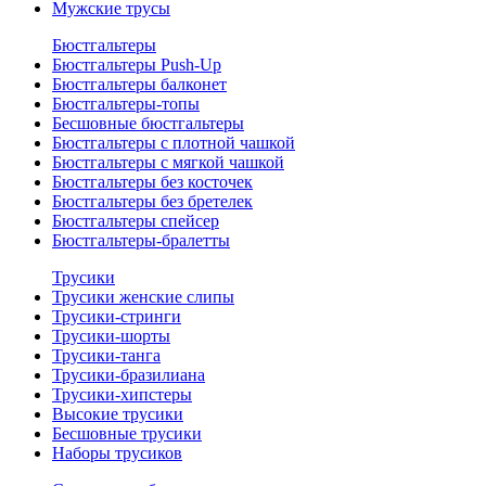
Мужские трусы
Бюстгальтеры
Бюстгальтеры Push-Up
Бюстгальтеры балконет
Бюстгальтеры-топы
Бесшовные бюстгальтеры
Бюстгальтеры с плотной чашкой
Бюстгальтеры с мягкой чашкой
Бюстгальтеры без косточек
Бюстгальтеры без бретелек
Бюстгальтеры спейсер
Бюстгальтеры-бралетты
Трусики
Трусики женские слипы
Трусики-стринги
Трусики-шорты
Трусики-танга
Трусики-бразилиана
Трусики-хипстеры
Высокие трусики
Бесшовные трусики
Наборы трусиков