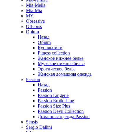
Mia-Mella
Mia-Mia
MY
Obsessive
Offcorss
Opium
Назад
Opium
Купальники
Fitness collection
Женское нижнее белье
Мужское нижнее белье
Эротическое белье
Женская домашняя одежда
Passion
Назад
Passion
Passion Lingerie
Passion Erotic Line
Passion Size Plus
Passion Devil Collection
Домашняя одежда Passion
Sensis
Sergio Dallini