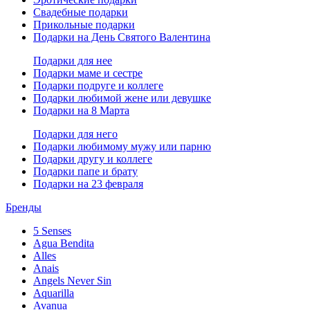
Свадебные подарки
Прикольные подарки
Подарки на День Святого Валентина
Подарки для нее
Подарки маме и сестре
Подарки подруге и коллеге
Подарки любимой жене или девушке
Подарки на 8 Марта
Подарки для него
Подарки любимому мужу или парню
Подарки другу и коллеге
Подарки папе и брату
Подарки на 23 февраля
Бренды
5 Senses
Agua Bendita
Alles
Anais
Angels Never Sin
Aquarilla
Avanua