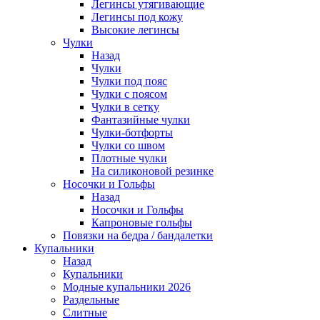
Легинсы утягивающие
Легинсы под кожу
Высокие легинсы
Чулки
Назад
Чулки
Чулки под пояс
Чулки с поясом
Чулки в сетку
Фантазийные чулки
Чулки-ботфорты
Чулки со швом
Плотные чулки
На силиконовой резинке
Носочки и Гольфы
Назад
Носочки и Гольфы
Капроновые гольфы
Повязки на бедра / бандалетки
Купальники
Назад
Купальники
Модные купальники 2026
Раздельные
Слитные