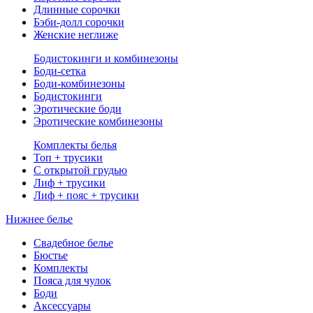
Длинные сорочки
Бэби-долл сорочки
Женские неглиже
Бодистокинги и комбинезоны
Боди-сетка
Боди-комбинезоны
Бодистокинги
Эротические боди
Эротические комбинезоны
Комплекты белья
Топ + трусики
С открытой грудью
Лиф + трусики
Лиф + пояс + трусики
Нижнее белье
Свадебное белье
Бюстье
Комплекты
Пояса для чулок
Боди
Аксессуары