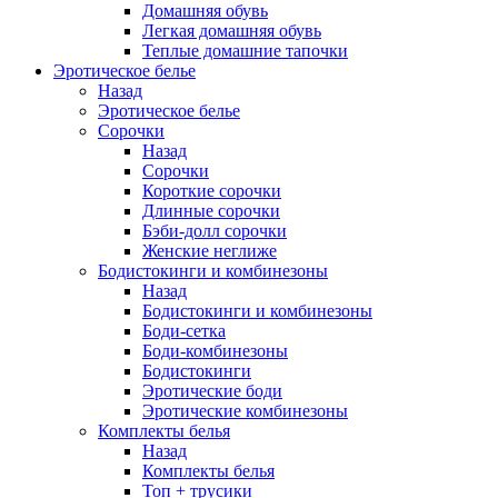
Домашняя обувь
Легкая домашняя обувь
Теплые домашние тапочки
Эротическое белье
Назад
Эротическое белье
Сорочки
Назад
Сорочки
Короткие сорочки
Длинные сорочки
Бэби-долл сорочки
Женские неглиже
Бодистокинги и комбинезоны
Назад
Бодистокинги и комбинезоны
Боди-сетка
Боди-комбинезоны
Бодистокинги
Эротические боди
Эротические комбинезоны
Комплекты белья
Назад
Комплекты белья
Топ + трусики