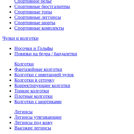
Спортивное белье
Спортивные бюстгальтеры
Спортивные топы
Спортивные леггинсы
Спортивные шорты
Спортивные комплекты
Чулки и колготки
Носочки и Гольфы
Повязки на бедра / бандалетки
Колготки
Фантазийные колготки
Колготки с имитацией чулок
Колготки в сеточку
Корректирующие колготки
Тонкие колготки
Плотные колготки
Колготки с шортиками
Легинсы
Легинсы утягивающие
Легинсы под кожу
Высокие легинсы