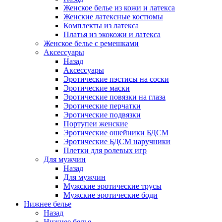
Женское белье из кожи и латекса
Женские латексные костюмы
Комплекты из латекса
Платья из экокожи и латекса
Женское белье с ремешками
Аксессуары
Назад
Аксессуары
Эротические пэстисы на соски
Эротические маски
Эротические повязки на глаза
Эротические перчатки
Эротические подвязки
Портупеи женские
Эротические ошейники БДСМ
Эротические БДСМ наручники
Плетки для ролевых игр
Для мужчин
Назад
Для мужчин
Мужские эротические трусы
Мужские эротические боди
Нижнее белье
Назад
Нижнее белье