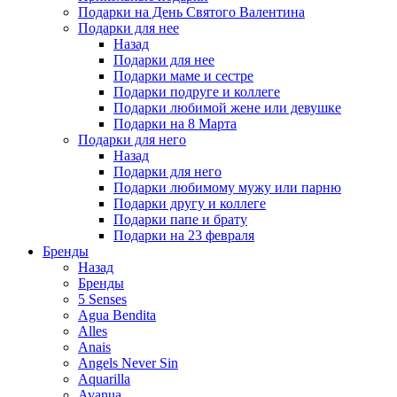
Подарки на День Святого Валентина
Подарки для нее
Назад
Подарки для нее
Подарки маме и сестре
Подарки подруге и коллеге
Подарки любимой жене или девушке
Подарки на 8 Марта
Подарки для него
Назад
Подарки для него
Подарки любимому мужу или парню
Подарки другу и коллеге
Подарки папе и брату
Подарки на 23 февраля
Бренды
Назад
Бренды
5 Senses
Agua Bendita
Alles
Anais
Angels Never Sin
Aquarilla
Avanua