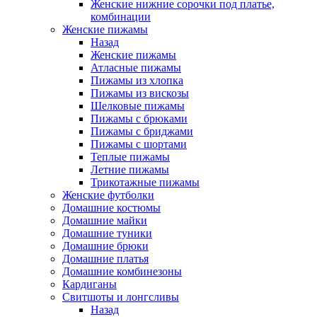
Женские нижние сорочки под платье,
комбинации
Женские пижамы
Назад
Женские пижамы
Атласные пижамы
Пижамы из хлопка
Пижамы из вискозы
Шелковые пижамы
Пижамы с брюками
Пижамы с бриджами
Пижамы с шортами
Теплые пижамы
Летние пижамы
Трикотажные пижамы
Женские футболки
Домашние костюмы
Домашние майки
Домашние туники
Домашние брюки
Домашние платья
Домашние комбинезоны
Кардиганы
Свитшоты и лонгсливы
Назад