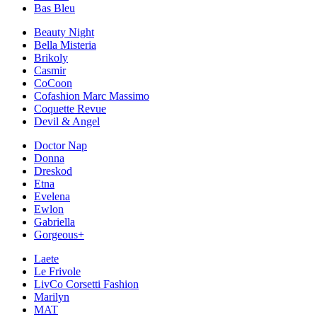
Bas Bleu
Beauty Night
Bella Misteria
Brikoly
Casmir
CoCoon
Cofashion Marc Massimo
Coquette Revue
Devil & Angel
Doctor Nap
Donna
Dreskod
Etna
Evelena
Ewlon
Gabriella
Gorgeous+
Laete
Le Frivole
LivCo Corsetti Fashion
Marilyn
MAT