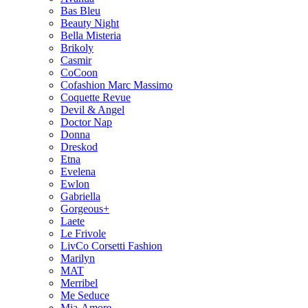
Bas Bleu
Beauty Night
Bella Misteria
Brikoly
Casmir
CoCoon
Cofashion Marc Massimo
Coquette Revue
Devil & Angel
Doctor Nap
Donna
Dreskod
Etna
Evelena
Ewlon
Gabriella
Gorgeous+
Laete
Le Frivole
LivCo Corsetti Fashion
Marilyn
MAT
Merribel
Me Seduce
Mia-Amore