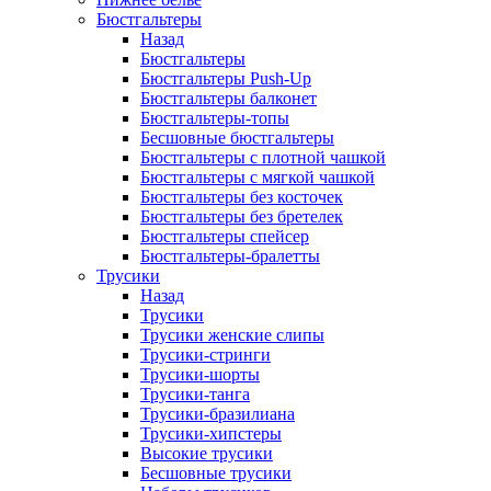
Бюстгальтеры
Назад
Бюстгальтеры
Бюстгальтеры Push-Up
Бюстгальтеры балконет
Бюстгальтеры-топы
Бесшовные бюстгальтеры
Бюстгальтеры с плотной чашкой
Бюстгальтеры с мягкой чашкой
Бюстгальтеры без косточек
Бюстгальтеры без бретелек
Бюстгальтеры спейсер
Бюстгальтеры-бралетты
Трусики
Назад
Трусики
Трусики женские слипы
Трусики-стринги
Трусики-шорты
Трусики-танга
Трусики-бразилиана
Трусики-хипстеры
Высокие трусики
Бесшовные трусики