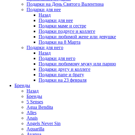
Подарки на День Святого Валентина
Подарки для нее
Назад
Подарки для нее
Подарки маме и сестре
Подарки подруге и коллеге
Подарки любимой жене или девушке
Подарки на 8 Марта
Подарки для него
Назад
Подарки для него
Подарки любимому мужу или парню
Подарки другу и коллеге
Подарки папе и брату
Подарки на 23 февраля
Бренды
Назад
Бренды
5 Senses
Agua Bendita
Alles
Anais
Angels Never Sin
Aquarilla
Avanua