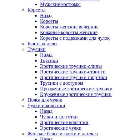
Мужские костюмы
Корсеты
Назад
Корсеты
Корсеты женские вечерние
Кожаные корсеты женские
Корсеты с подвязками для чулок
Бюстгальтеры
Трусики
Назад
Трусики
Эротические трусики-слипы
Эротические трусики-стринги
Эротические трусики-шортики
Трусики с доступом
Прозрачные эротические трусики
Кружевные эротические трусики
Пояса для чулок
Чулки и колготки
Назад
Чулки и колготки
Эротические колготки
Эротические чулки
Женское белье из кожи и латекса
Назад