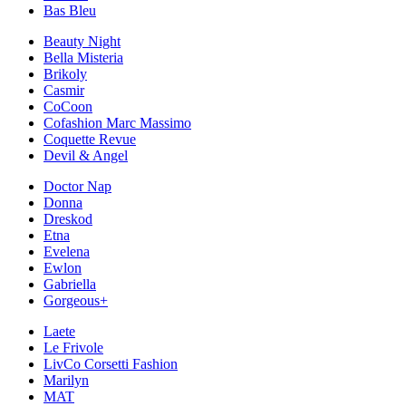
Bas Bleu
Beauty Night
Bella Misteria
Brikoly
Casmir
CoCoon
Cofashion Marc Massimo
Coquette Revue
Devil & Angel
Doctor Nap
Donna
Dreskod
Etna
Evelena
Ewlon
Gabriella
Gorgeous+
Laete
Le Frivole
LivCo Corsetti Fashion
Marilyn
MAT