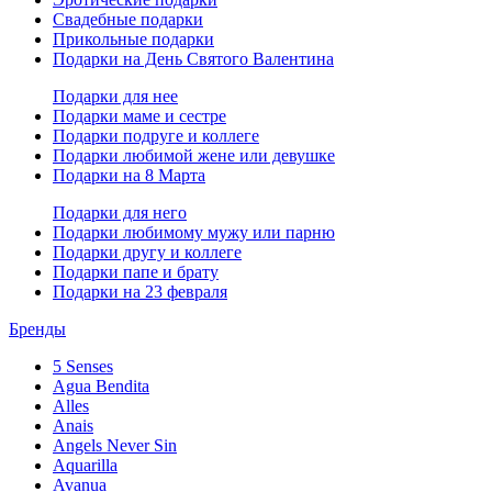
Свадебные подарки
Прикольные подарки
Подарки на День Святого Валентина
Подарки для нее
Подарки маме и сестре
Подарки подруге и коллеге
Подарки любимой жене или девушке
Подарки на 8 Марта
Подарки для него
Подарки любимому мужу или парню
Подарки другу и коллеге
Подарки папе и брату
Подарки на 23 февраля
Бренды
5 Senses
Agua Bendita
Alles
Anais
Angels Never Sin
Aquarilla
Avanua