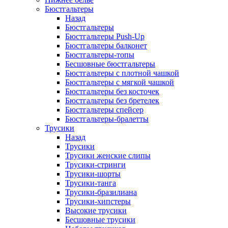
Бюстгальтеры
Назад
Бюстгальтеры
Бюстгальтеры Push-Up
Бюстгальтеры балконет
Бюстгальтеры-топы
Бесшовные бюстгальтеры
Бюстгальтеры с плотной чашкой
Бюстгальтеры с мягкой чашкой
Бюстгальтеры без косточек
Бюстгальтеры без бретелек
Бюстгальтеры спейсер
Бюстгальтеры-бралетты
Трусики
Назад
Трусики
Трусики женские слипы
Трусики-стринги
Трусики-шорты
Трусики-танга
Трусики-бразилиана
Трусики-хипстеры
Высокие трусики
Бесшовные трусики