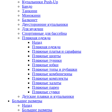
Купальники Push-Up
Бандо
Танкини
Монокини
Балконет
Двусторонние купальники
Для мужчин
Спортивные для бассейна
Пляжная одежда
Назад
Пляжная одежда
Пляжные платья и сарафаны
Пляжные шорты
Пляжные туники
Пляжные юбки
Пляжные топы и рубашки
Пляжные комбинезоны
Пляжные комплекты
Пляжные халаты
Пляжные парео
Пляжные сумки
Детские плавки и купальники
Большие размеры
Назад
Большие размеры