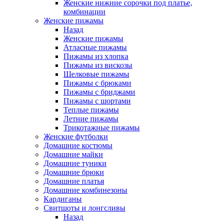
Женские нижние сорочки под платье,
комбинации
Женские пижамы
Назад
Женские пижамы
Атласные пижамы
Пижамы из хлопка
Пижамы из вискозы
Шелковые пижамы
Пижамы с брюками
Пижамы с бриджами
Пижамы с шортами
Теплые пижамы
Летние пижамы
Трикотажные пижамы
Женские футболки
Домашние костюмы
Домашние майки
Домашние туники
Домашние брюки
Домашние платья
Домашние комбинезоны
Кардиганы
Свитшоты и лонгсливы
Назад