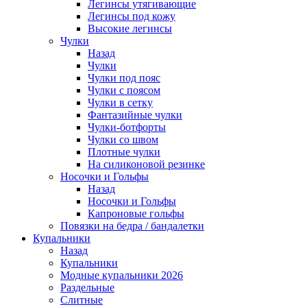
Легинсы утягивающие
Легинсы под кожу
Высокие легинсы
Чулки
Назад
Чулки
Чулки под пояс
Чулки с поясом
Чулки в сетку
Фантазийные чулки
Чулки-ботфорты
Чулки со швом
Плотные чулки
На силиконовой резинке
Носочки и Гольфы
Назад
Носочки и Гольфы
Капроновые гольфы
Повязки на бедра / бандалетки
Купальники
Назад
Купальники
Модные купальники 2026
Раздельные
Слитные