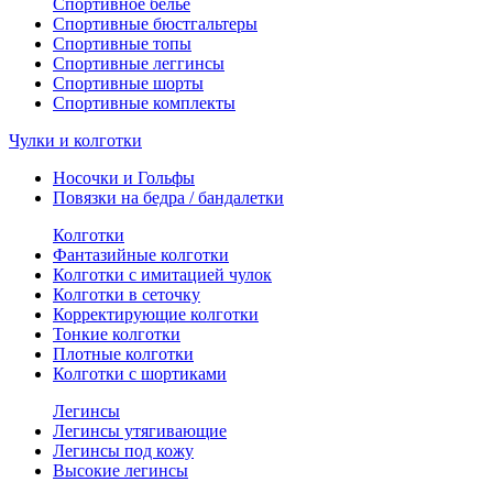
Спортивное белье
Спортивные бюстгальтеры
Спортивные топы
Спортивные леггинсы
Спортивные шорты
Спортивные комплекты
Чулки и колготки
Носочки и Гольфы
Повязки на бедра / бандалетки
Колготки
Фантазийные колготки
Колготки с имитацией чулок
Колготки в сеточку
Корректирующие колготки
Тонкие колготки
Плотные колготки
Колготки с шортиками
Легинсы
Легинсы утягивающие
Легинсы под кожу
Высокие легинсы