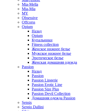
Mia-Mella
Mia-Mia
MY
Obsessive
Offcorss
Opium
Назад
Opium
Купальники
Fitness collection
Женское нижнее белье
Мужское нижнее белье
Эротическое белье
Женская домашняя одежда
Passion
Назад
Passion
Passion Lingerie
Passion Erotic Line
Passion Size Plus
Passion Devil Collection
Домашняя одежда Passion
Sensis
Sergio Dallini