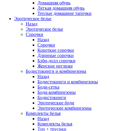
Домашняя обувь
Легкая домашняя обувь
Теплые домашние тапочки
Эротическое белье
Назад
Эротическое белье
Сорочки
Назад
Сорочки
Короткие сорочки
Длинные сорочки
Бэби-долл сорочки
Женские неглиже
Бодистокинги и комбинезоны
Назад
Бодистокинги и комбинезоны
Боди-сетка
Боди-комбинезоны
Бодистокинги
Эротические боди
Эротические комбинезоны
Комплекты белья
Назад
Комплекты белья
Топ + трусики