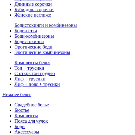
Длинные сорочки
Бэби-долл сорочки
Женские неглиже
Бодистокинги и комбинезоны
Боди-сетка
Боди-комбинезоны
Бодистокинги
Эротические боди
Эротические комбинезоны
Комплекты белья
Топ + трусики
С открытой грудью
Лиф + трусики
Лиф + пояс + трусики
Нижнее белье
Свадебное белье
Бюстье
Комплекты
Пояса для чулок
Боди
Аксессуары