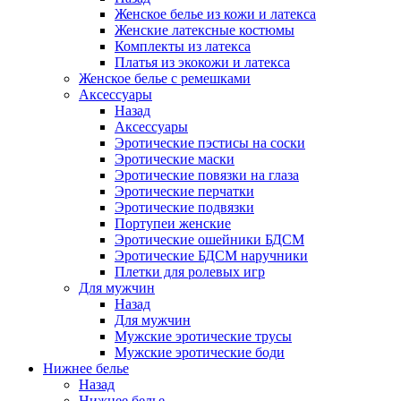
Женское белье из кожи и латекса
Женские латексные костюмы
Комплекты из латекса
Платья из экокожи и латекса
Женское белье с ремешками
Аксессуары
Назад
Аксессуары
Эротические пэстисы на соски
Эротические маски
Эротические повязки на глаза
Эротические перчатки
Эротические подвязки
Портупеи женские
Эротические ошейники БДСМ
Эротические БДСМ наручники
Плетки для ролевых игр
Для мужчин
Назад
Для мужчин
Мужские эротические трусы
Мужские эротические боди
Нижнее белье
Назад
Нижнее белье