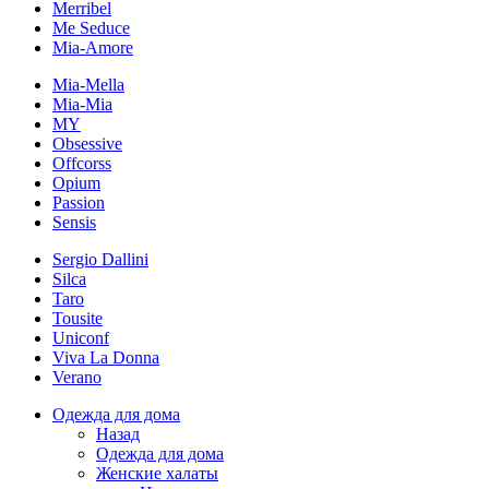
Merribel
Me Seduce
Mia-Amore
Mia-Mella
Mia-Mia
MY
Obsessive
Offcorss
Opium
Passion
Sensis
Sergio Dallini
Silca
Taro
Tousite
Uniconf
Viva La Donna
Verano
Одежда для дома
Назад
Одежда для дома
Женские халаты