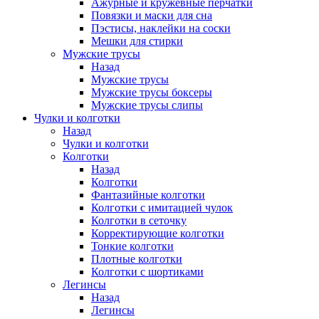
Ажурные и кружевные перчатки
Повязки и маски для сна
Пэстисы, наклейки на соски
Мешки для стирки
Мужские трусы
Назад
Мужские трусы
Мужские трусы боксеры
Мужские трусы слипы
Чулки и колготки
Назад
Чулки и колготки
Колготки
Назад
Колготки
Фантазийные колготки
Колготки с имитацией чулок
Колготки в сеточку
Корректирующие колготки
Тонкие колготки
Плотные колготки
Колготки с шортиками
Легинсы
Назад
Легинсы