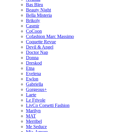
Bas Bleu
Beauty Night
Bella Misteria
Brikoly
Casmir
CoCoon
Cofashion Marc Massimo
Coquette Revue
Devil & Angel
Doctor Nap
Donna
Dreskod
Etna
Evelena
Ewlon
Gabriella
Gorgeous+
Laete
Le Frivole
LivCo Corsetti Fashion
Marilyn
MAT
Merribel
Me Seduce
Mia-Amore