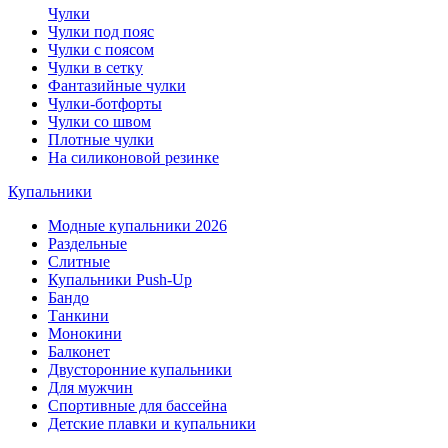
Чулки
Чулки под пояс
Чулки с поясом
Чулки в сетку
Фантазийные чулки
Чулки-ботфорты
Чулки со швом
Плотные чулки
На силиконовой резинке
Купальники
Модные купальники 2026
Раздельные
Слитные
Купальники Push-Up
Бандо
Танкини
Монокини
Балконет
Двусторонние купальники
Для мужчин
Спортивные для бассейна
Детские плавки и купальники