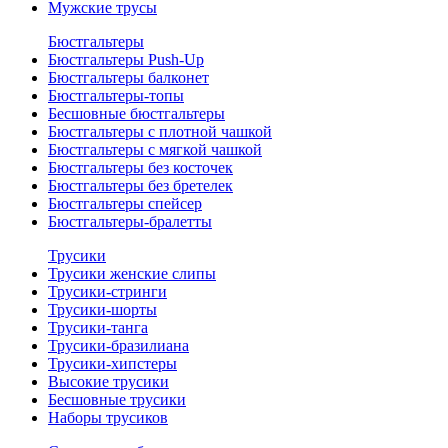
Мужские трусы
Бюстгальтеры
Бюстгальтеры Push-Up
Бюстгальтеры балконет
Бюстгальтеры-топы
Бесшовные бюстгальтеры
Бюстгальтеры с плотной чашкой
Бюстгальтеры с мягкой чашкой
Бюстгальтеры без косточек
Бюстгальтеры без бретелек
Бюстгальтеры спейсер
Бюстгальтеры-бралетты
Трусики
Трусики женские слипы
Трусики-стринги
Трусики-шорты
Трусики-танга
Трусики-бразилиана
Трусики-хипстеры
Высокие трусики
Бесшовные трусики
Наборы трусиков