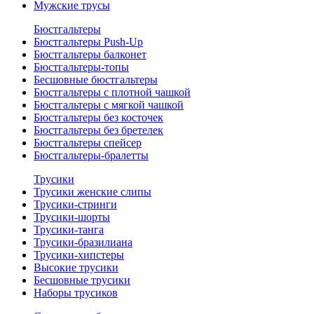
Мужские трусы
Бюстгальтеры
Бюстгальтеры Push-Up
Бюстгальтеры балконет
Бюстгальтеры-топы
Бесшовные бюстгальтеры
Бюстгальтеры с плотной чашкой
Бюстгальтеры с мягкой чашкой
Бюстгальтеры без косточек
Бюстгальтеры без бретелек
Бюстгальтеры спейсер
Бюстгальтеры-бралетты
Трусики
Трусики женские слипы
Трусики-стринги
Трусики-шорты
Трусики-танга
Трусики-бразилиана
Трусики-хипстеры
Высокие трусики
Бесшовные трусики
Наборы трусиков