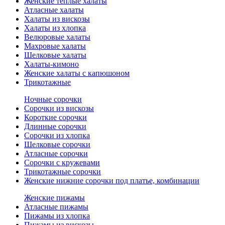
Женские теплые халаты
Атласные халаты
Халаты из вискозы
Халаты из хлопка
Велюровые халаты
Махровые халаты
Шелковые халаты
Халаты-кимоно
Женские халаты с капюшоном
Трикотажные
Ночные сорочки
Сорочки из вискозы
Короткие сорочки
Длинные сорочки
Сорочки из хлопка
Шелковые сорочки
Атласные сорочки
Сорочки с кружевами
Трикотажные сорочки
Женские нижние сорочки под платье, комбинации
Женские пижамы
Атласные пижамы
Пижамы из хлопка
Пижамы из вискозы