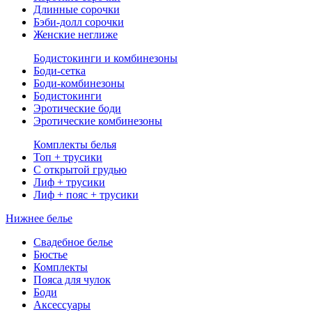
Длинные сорочки
Бэби-долл сорочки
Женские неглиже
Бодистокинги и комбинезоны
Боди-сетка
Боди-комбинезоны
Бодистокинги
Эротические боди
Эротические комбинезоны
Комплекты белья
Топ + трусики
С открытой грудью
Лиф + трусики
Лиф + пояс + трусики
Нижнее белье
Свадебное белье
Бюстье
Комплекты
Пояса для чулок
Боди
Аксессуары