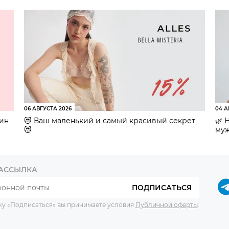
06 АВГУСТА 2026
04 А
зин
😻 Ваш маленький и самый красивый секрет
🌿 
😻
муж
РАССЫЛКА
ПОДПИСАТЬСЯ
ку «Подписаться» вы принимаете условия
Публичной оферты
.