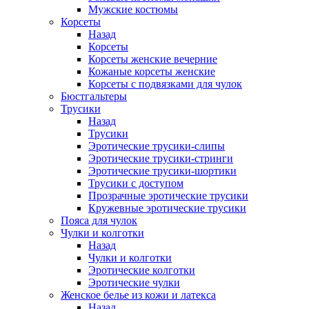
Мужские костюмы
Корсеты
Назад
Корсеты
Корсеты женские вечерние
Кожаные корсеты женские
Корсеты с подвязками для чулок
Бюстгальтеры
Трусики
Назад
Трусики
Эротические трусики-слипы
Эротические трусики-стринги
Эротические трусики-шортики
Трусики с доступом
Прозрачные эротические трусики
Кружевные эротические трусики
Пояса для чулок
Чулки и колготки
Назад
Чулки и колготки
Эротические колготки
Эротические чулки
Женское белье из кожи и латекса
Назад