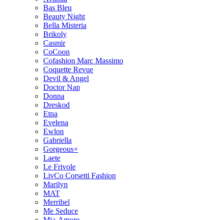
Bas Bleu
Beauty Night
Bella Misteria
Brikoly
Casmir
CoCoon
Cofashion Marc Massimo
Coquette Revue
Devil & Angel
Doctor Nap
Donna
Dreskod
Etna
Evelena
Ewlon
Gabriella
Gorgeous+
Laete
Le Frivole
LivCo Corsetti Fashion
Marilyn
MAT
Merribel
Me Seduce
Mia-Amore