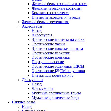
Женское белье из кожи и латекса
Женские латексные костюмы
Комплекты из латекса
Платья из экокожи и латекса
Женское белье с ремешками
Аксессуары
Назад
Аксессуары
Эротические пэстисы на соски
Эротические маски
Эротические повязки на глаза
Эротические перчатки
Эротические подвязки
Портупеи женские
Эротические ошейники БДСМ
Эротические БДСМ наручники
Плетки для ролевых игр
Для мужчин
Назад
Для мужчин
Мужские эротические трусы
Мужские эротические боди
Нижнее белье
Назад
Нижнее белье