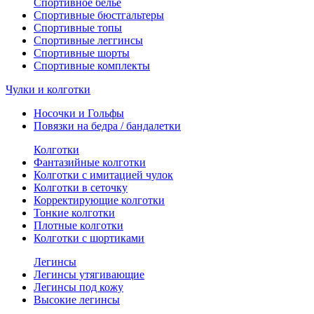
Спортивное белье
Спортивные бюстгальтеры
Спортивные топы
Спортивные леггинсы
Спортивные шорты
Спортивные комплекты
Чулки и колготки
Носочки и Гольфы
Повязки на бедра / бандалетки
Колготки
Фантазийные колготки
Колготки с имитацией чулок
Колготки в сеточку
Корректирующие колготки
Тонкие колготки
Плотные колготки
Колготки с шортиками
Легинсы
Легинсы утягивающие
Легинсы под кожу
Высокие легинсы