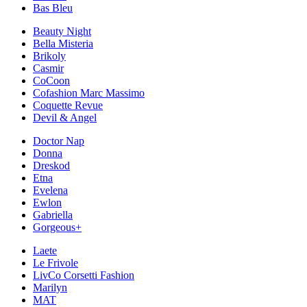
Bas Bleu
Beauty Night
Bella Misteria
Brikoly
Casmir
CoCoon
Cofashion Marc Massimo
Coquette Revue
Devil & Angel
Doctor Nap
Donna
Dreskod
Etna
Evelena
Ewlon
Gabriella
Gorgeous+
Laete
Le Frivole
LivCo Corsetti Fashion
Marilyn
MAT