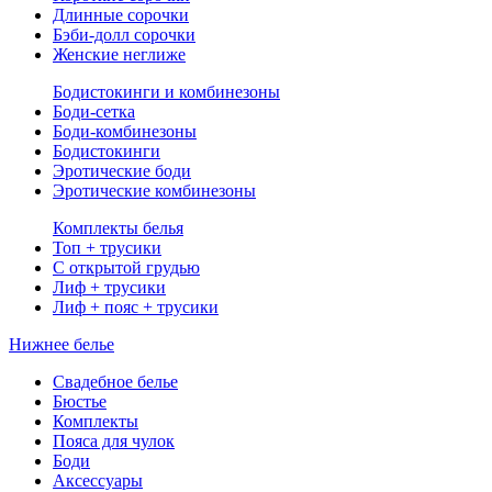
Длинные сорочки
Бэби-долл сорочки
Женские неглиже
Бодистокинги и комбинезоны
Боди-сетка
Боди-комбинезоны
Бодистокинги
Эротические боди
Эротические комбинезоны
Комплекты белья
Топ + трусики
С открытой грудью
Лиф + трусики
Лиф + пояс + трусики
Нижнее белье
Свадебное белье
Бюстье
Комплекты
Пояса для чулок
Боди
Аксессуары