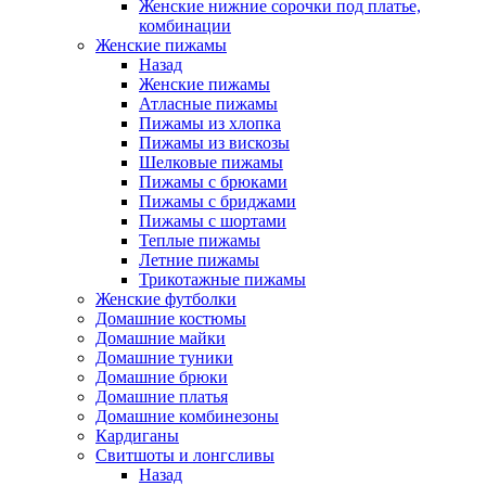
Женские нижние сорочки под платье,
комбинации
Женские пижамы
Назад
Женские пижамы
Атласные пижамы
Пижамы из хлопка
Пижамы из вискозы
Шелковые пижамы
Пижамы с брюками
Пижамы с бриджами
Пижамы с шортами
Теплые пижамы
Летние пижамы
Трикотажные пижамы
Женские футболки
Домашние костюмы
Домашние майки
Домашние туники
Домашние брюки
Домашние платья
Домашние комбинезоны
Кардиганы
Свитшоты и лонгсливы
Назад