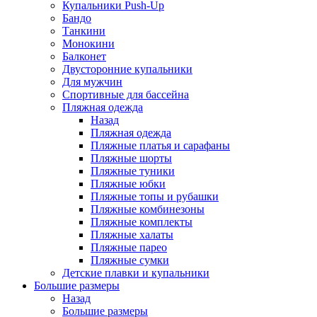
Купальники Push-Up
Бандо
Танкини
Монокини
Балконет
Двусторонние купальники
Для мужчин
Спортивные для бассейна
Пляжная одежда
Назад
Пляжная одежда
Пляжные платья и сарафаны
Пляжные шорты
Пляжные туники
Пляжные юбки
Пляжные топы и рубашки
Пляжные комбинезоны
Пляжные комплекты
Пляжные халаты
Пляжные парео
Пляжные сумки
Детские плавки и купальники
Большие размеры
Назад
Большие размеры