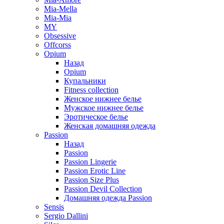
Mia-Mella
Mia-Mia
MY
Obsessive
Offcorss
Opium
Назад
Opium
Купальники
Fitness collection
Женское нижнее белье
Мужское нижнее белье
Эротическое белье
Женская домашняя одежда
Passion
Назад
Passion
Passion Lingerie
Passion Erotic Line
Passion Size Plus
Passion Devil Collection
Домашняя одежда Passion
Sensis
Sergio Dallini