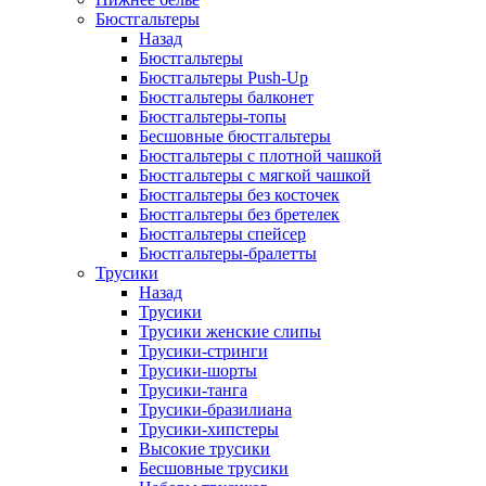
Бюстгальтеры
Назад
Бюстгальтеры
Бюстгальтеры Push-Up
Бюстгальтеры балконет
Бюстгальтеры-топы
Бесшовные бюстгальтеры
Бюстгальтеры с плотной чашкой
Бюстгальтеры с мягкой чашкой
Бюстгальтеры без косточек
Бюстгальтеры без бретелек
Бюстгальтеры спейсер
Бюстгальтеры-бралетты
Трусики
Назад
Трусики
Трусики женские слипы
Трусики-стринги
Трусики-шорты
Трусики-танга
Трусики-бразилиана
Трусики-хипстеры
Высокие трусики
Бесшовные трусики