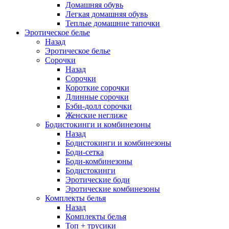
Домашняя обувь
Легкая домашняя обувь
Теплые домашние тапочки
Эротическое белье
Назад
Эротическое белье
Сорочки
Назад
Сорочки
Короткие сорочки
Длинные сорочки
Бэби-долл сорочки
Женские неглиже
Бодистокинги и комбинезоны
Назад
Бодистокинги и комбинезоны
Боди-сетка
Боди-комбинезоны
Бодистокинги
Эротические боди
Эротические комбинезоны
Комплекты белья
Назад
Комплекты белья
Топ + трусики