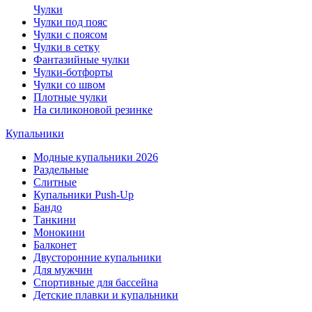
Чулки
Чулки под пояс
Чулки с поясом
Чулки в сетку
Фантазийные чулки
Чулки-ботфорты
Чулки со швом
Плотные чулки
На силиконовой резинке
Купальники
Модные купальники 2026
Раздельные
Слитные
Купальники Push-Up
Бандо
Танкини
Монокини
Балконет
Двусторонние купальники
Для мужчин
Спортивные для бассейна
Детские плавки и купальники