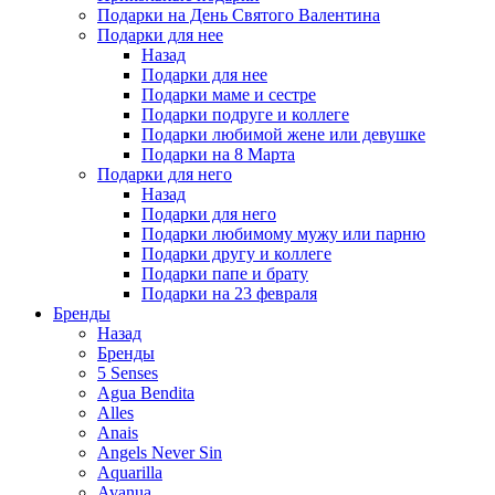
Подарки на День Святого Валентина
Подарки для нее
Назад
Подарки для нее
Подарки маме и сестре
Подарки подруге и коллеге
Подарки любимой жене или девушке
Подарки на 8 Марта
Подарки для него
Назад
Подарки для него
Подарки любимому мужу или парню
Подарки другу и коллеге
Подарки папе и брату
Подарки на 23 февраля
Бренды
Назад
Бренды
5 Senses
Agua Bendita
Alles
Anais
Angels Never Sin
Aquarilla
Avanua