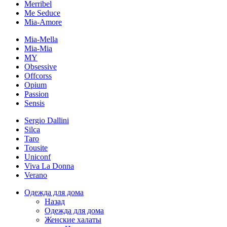
Merribel
Me Seduce
Mia-Amore
Mia-Mella
Mia-Mia
MY
Obsessive
Offcorss
Opium
Passion
Sensis
Sergio Dallini
Silca
Taro
Tousite
Uniconf
Viva La Donna
Verano
Одежда для дома
Назад
Одежда для дома
Женские халаты