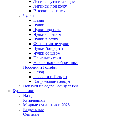
Легинсы утягивающие
Легинсы под кожу
Высокие легинсы
Чулки
Назад
Чулки
Чулки под пояс
Чулки с поясом
Чулки в сетку
Фантазийные чулки
Чулки-ботфорты
Чулки со швом
Плотные чулки
На силиконовой резинке
Носочки и Гольфы
Назад
Носочки и Гольфы
Капроновые гольфы
Повязки на бедра / бандалетки
Купальники
Назад
Купальники
Модные купальники 2026
Раздельные
Слитные