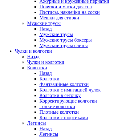
Ажурные и кружевные перчатки
Повязки и маски для сна
Пэстисы, наклейки на соски
Мешки для стирки
Мужские трусы
Назад
Мужские трусы
Мужские трусы боксеры
Мужские трусы слипы
Чулки и колготки
Назад
Чулки и колготки
Колготки
Назад
Колготки
Фантазийные колготки
Колготки с имитацией чулок
Колготки в сеточку
Корректирующие колготки
Тонкие колготки
Плотные колготки
Колготки с шортиками
Легинсы
Назад
Легинсы