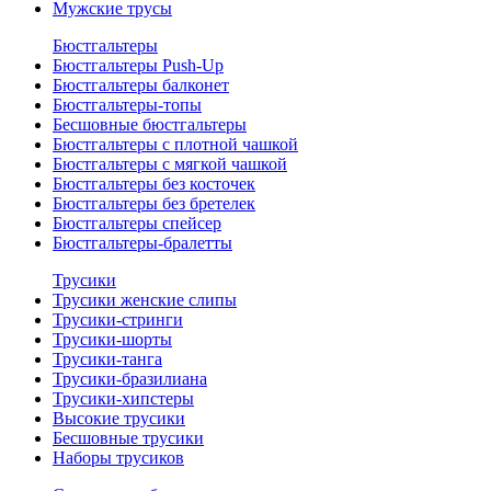
Мужские трусы
Бюстгальтеры
Бюстгальтеры Push-Up
Бюстгальтеры балконет
Бюстгальтеры-топы
Бесшовные бюстгальтеры
Бюстгальтеры с плотной чашкой
Бюстгальтеры с мягкой чашкой
Бюстгальтеры без косточек
Бюстгальтеры без бретелек
Бюстгальтеры спейсер
Бюстгальтеры-бралетты
Трусики
Трусики женские слипы
Трусики-стринги
Трусики-шорты
Трусики-танга
Трусики-бразилиана
Трусики-хипстеры
Высокие трусики
Бесшовные трусики
Наборы трусиков