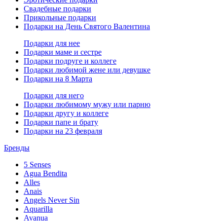
Свадебные подарки
Прикольные подарки
Подарки на День Святого Валентина
Подарки для нее
Подарки маме и сестре
Подарки подруге и коллеге
Подарки любимой жене или девушке
Подарки на 8 Марта
Подарки для него
Подарки любимому мужу или парню
Подарки другу и коллеге
Подарки папе и брату
Подарки на 23 февраля
Бренды
5 Senses
Agua Bendita
Alles
Anais
Angels Never Sin
Aquarilla
Avanua