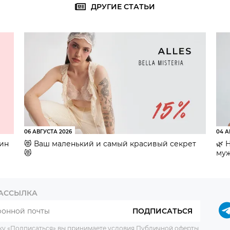
ДРУГИЕ СТАТЬИ
06 АВГУСТА 2026
04 А
зин
😻 Ваш маленький и самый красивый секрет
🌿 
😻
муж
РАССЫЛКА
ПОДПИСАТЬСЯ
ку «Подписаться» вы принимаете условия
Публичной оферты
.