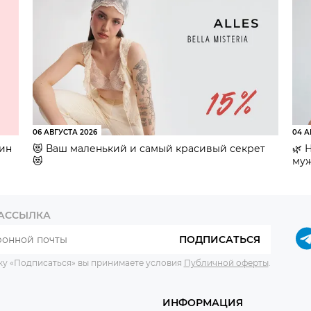
06 АВГУСТА 2026
04 А
зин
😻 Ваш маленький и самый красивый секрет
🌿 
😻
муж
РАССЫЛКА
ПОДПИСАТЬСЯ
ку «Подписаться» вы принимаете условия
Публичной оферты
.
ИНФОРМАЦИЯ