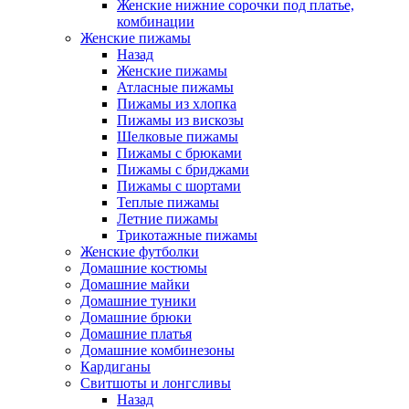
Женские нижние сорочки под платье,
комбинации
Женские пижамы
Назад
Женские пижамы
Атласные пижамы
Пижамы из хлопка
Пижамы из вискозы
Шелковые пижамы
Пижамы с брюками
Пижамы с бриджами
Пижамы с шортами
Теплые пижамы
Летние пижамы
Трикотажные пижамы
Женские футболки
Домашние костюмы
Домашние майки
Домашние туники
Домашние брюки
Домашние платья
Домашние комбинезоны
Кардиганы
Свитшоты и лонгсливы
Назад