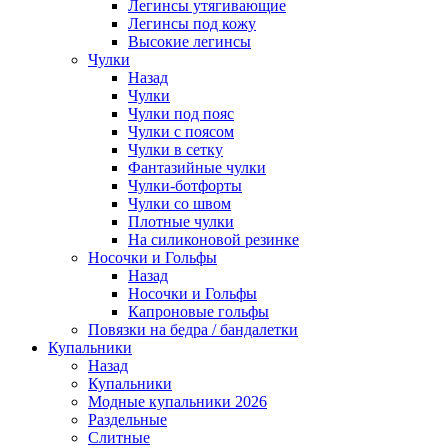
Легинсы утягивающие
Легинсы под кожу
Высокие легинсы
Чулки
Назад
Чулки
Чулки под пояс
Чулки с поясом
Чулки в сетку
Фантазийные чулки
Чулки-ботфорты
Чулки со швом
Плотные чулки
На силиконовой резинке
Носочки и Гольфы
Назад
Носочки и Гольфы
Капроновые гольфы
Повязки на бедра / бандалетки
Купальники
Назад
Купальники
Модные купальники 2026
Раздельные
Слитные