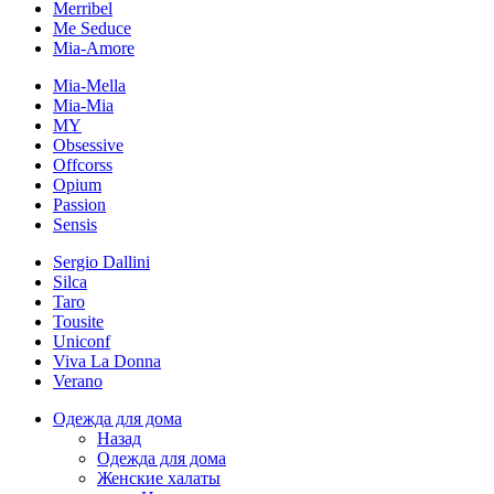
Merribel
Me Seduce
Mia-Amore
Mia-Mella
Mia-Mia
MY
Obsessive
Offcorss
Opium
Passion
Sensis
Sergio Dallini
Silca
Taro
Tousite
Uniconf
Viva La Donna
Verano
Одежда для дома
Назад
Одежда для дома
Женские халаты