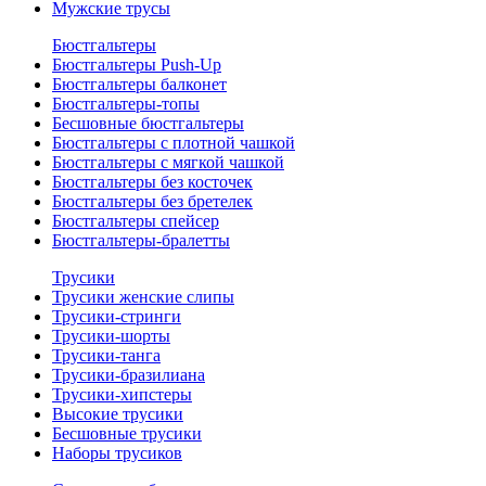
Мужские трусы
Бюстгальтеры
Бюстгальтеры Push-Up
Бюстгальтеры балконет
Бюстгальтеры-топы
Бесшовные бюстгальтеры
Бюстгальтеры с плотной чашкой
Бюстгальтеры с мягкой чашкой
Бюстгальтеры без косточек
Бюстгальтеры без бретелек
Бюстгальтеры спейсер
Бюстгальтеры-бралетты
Трусики
Трусики женские слипы
Трусики-стринги
Трусики-шорты
Трусики-танга
Трусики-бразилиана
Трусики-хипстеры
Высокие трусики
Бесшовные трусики
Наборы трусиков