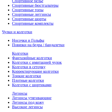
Спортивное белье
Спортивные бюстгальтеры
Спортивные топы
Спортивные леггинсы
Спортивные шорты
Спортивные комплекты
Чулки и колготки
Носочки и Гольфы
Повязки на бедра / бандалетки
Колготки
Фантазийные колготки
Колготки с имитацией чулок
Колготки в сеточку
Корректирующие колготки
Тонкие колготки
Плотные колготки
Колготки с шортиками
Легинсы
Легинсы утягивающие
Легинсы под кожу
Высокие легинсы