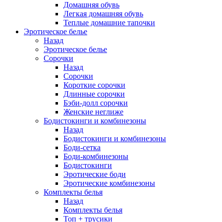
Домашняя обувь
Легкая домашняя обувь
Теплые домашние тапочки
Эротическое белье
Назад
Эротическое белье
Сорочки
Назад
Сорочки
Короткие сорочки
Длинные сорочки
Бэби-долл сорочки
Женские неглиже
Бодистокинги и комбинезоны
Назад
Бодистокинги и комбинезоны
Боди-сетка
Боди-комбинезоны
Бодистокинги
Эротические боди
Эротические комбинезоны
Комплекты белья
Назад
Комплекты белья
Топ + трусики