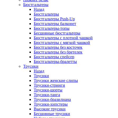
Бюстгальтеры
Назад
Бюстгальтеры
Бюстгальтеры Push-Up
Бюстгальтеры балконет
Бюстгальтеры-топы
Бесшовные бюстгальтеры
Бюстгальтеры с плотной чашкой
Бюстгальтеры с мягкой чашкой
Бюстгальтеры без косточек
Бюстгальтеры без бретелек
Бюстгальтеры спейсер
Бюстгальтеры-бралетты
Трусики
Назад
Трусики
Трусики женские слипы
Трусики-стринги
Трусики-шорты
Трусики-танга
Трусики-бразилиана
Трусики-хипстеры
Высокие трусики
Бесшовные трусики