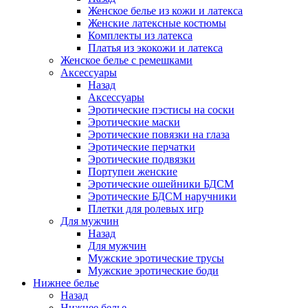
Женское белье из кожи и латекса
Женские латексные костюмы
Комплекты из латекса
Платья из экокожи и латекса
Женское белье с ремешками
Аксессуары
Назад
Аксессуары
Эротические пэстисы на соски
Эротические маски
Эротические повязки на глаза
Эротические перчатки
Эротические подвязки
Портупеи женские
Эротические ошейники БДСМ
Эротические БДСМ наручники
Плетки для ролевых игр
Для мужчин
Назад
Для мужчин
Мужские эротические трусы
Мужские эротические боди
Нижнее белье
Назад
Нижнее белье