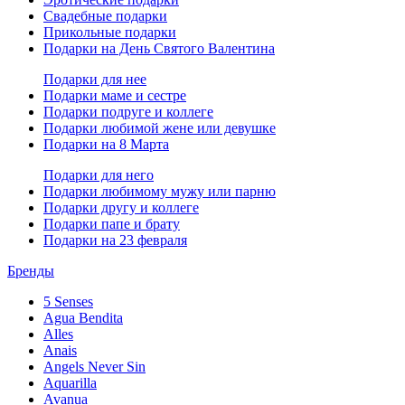
Свадебные подарки
Прикольные подарки
Подарки на День Святого Валентина
Подарки для нее
Подарки маме и сестре
Подарки подруге и коллеге
Подарки любимой жене или девушке
Подарки на 8 Марта
Подарки для него
Подарки любимому мужу или парню
Подарки другу и коллеге
Подарки папе и брату
Подарки на 23 февраля
Бренды
5 Senses
Agua Bendita
Alles
Anais
Angels Never Sin
Aquarilla
Avanua