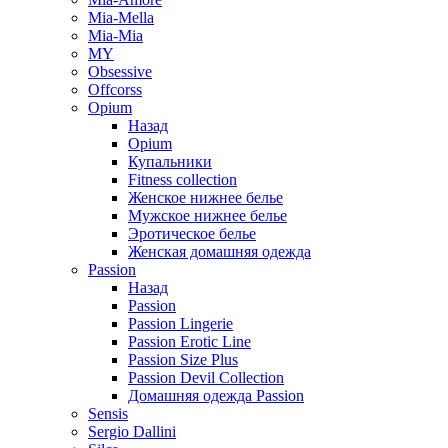
Mia-Mella
Mia-Mia
MY
Obsessive
Offcorss
Opium
Назад
Opium
Купальники
Fitness collection
Женское нижнее белье
Мужское нижнее белье
Эротическое белье
Женская домашняя одежда
Passion
Назад
Passion
Passion Lingerie
Passion Erotic Line
Passion Size Plus
Passion Devil Collection
Домашняя одежда Passion
Sensis
Sergio Dallini