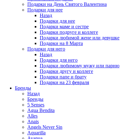
Подарки на День Святого Валентина
Подарки для нее
Назад
Подарки для нее
Подарки маме и сестре
Подарки подруге и коллеге
Подарки любимой жене или девушке
Подарки на 8 Марта
Подарки для него
Назад
Подарки для него
Подарки любимому мужу или парню
Подарки другу и коллеге
Подарки папе и брату
Подарки на 23 февраля
Бренды
Назад
Бренды
5 Senses
Agua Bendita
Alles
Anais
Angels Never Sin
Aquarilla
Avanua