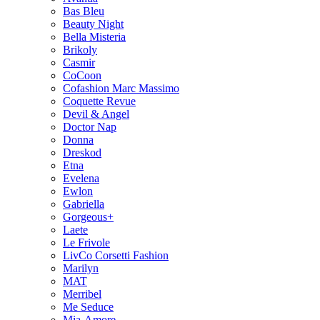
Bas Bleu
Beauty Night
Bella Misteria
Brikoly
Casmir
CoCoon
Cofashion Marc Massimo
Coquette Revue
Devil & Angel
Doctor Nap
Donna
Dreskod
Etna
Evelena
Ewlon
Gabriella
Gorgeous+
Laete
Le Frivole
LivCo Corsetti Fashion
Marilyn
MAT
Merribel
Me Seduce
Mia-Amore