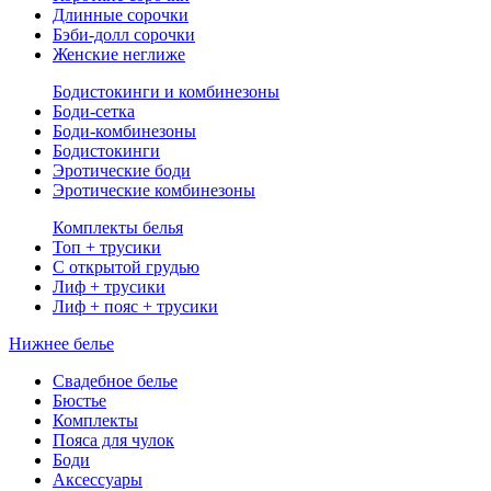
Длинные сорочки
Бэби-долл сорочки
Женские неглиже
Бодистокинги и комбинезоны
Боди-сетка
Боди-комбинезоны
Бодистокинги
Эротические боди
Эротические комбинезоны
Комплекты белья
Топ + трусики
С открытой грудью
Лиф + трусики
Лиф + пояс + трусики
Нижнее белье
Свадебное белье
Бюстье
Комплекты
Пояса для чулок
Боди
Аксессуары