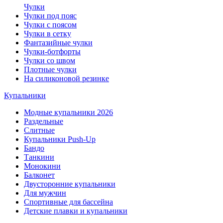
Чулки
Чулки под пояс
Чулки с поясом
Чулки в сетку
Фантазийные чулки
Чулки-ботфорты
Чулки со швом
Плотные чулки
На силиконовой резинке
Купальники
Модные купальники 2026
Раздельные
Слитные
Купальники Push-Up
Бандо
Танкини
Монокини
Балконет
Двусторонние купальники
Для мужчин
Спортивные для бассейна
Детские плавки и купальники