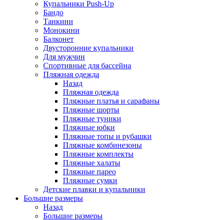
Купальники Push-Up
Бандо
Танкини
Монокини
Балконет
Двусторонние купальники
Для мужчин
Спортивные для бассейна
Пляжная одежда
Назад
Пляжная одежда
Пляжные платья и сарафаны
Пляжные шорты
Пляжные туники
Пляжные юбки
Пляжные топы и рубашки
Пляжные комбинезоны
Пляжные комплекты
Пляжные халаты
Пляжные парео
Пляжные сумки
Детские плавки и купальники
Большие размеры
Назад
Большие размеры