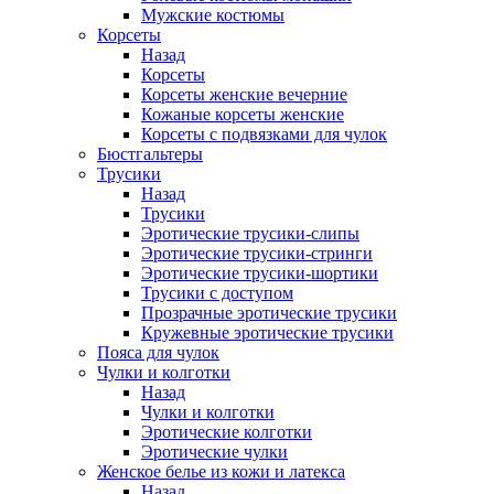
Мужские костюмы
Корсеты
Назад
Корсеты
Корсеты женские вечерние
Кожаные корсеты женские
Корсеты с подвязками для чулок
Бюстгальтеры
Трусики
Назад
Трусики
Эротические трусики-слипы
Эротические трусики-стринги
Эротические трусики-шортики
Трусики с доступом
Прозрачные эротические трусики
Кружевные эротические трусики
Пояса для чулок
Чулки и колготки
Назад
Чулки и колготки
Эротические колготки
Эротические чулки
Женское белье из кожи и латекса
Назад