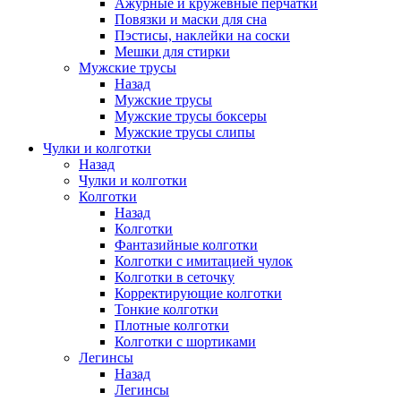
Ажурные и кружевные перчатки
Повязки и маски для сна
Пэстисы, наклейки на соски
Мешки для стирки
Мужские трусы
Назад
Мужские трусы
Мужские трусы боксеры
Мужские трусы слипы
Чулки и колготки
Назад
Чулки и колготки
Колготки
Назад
Колготки
Фантазийные колготки
Колготки с имитацией чулок
Колготки в сеточку
Корректирующие колготки
Тонкие колготки
Плотные колготки
Колготки с шортиками
Легинсы
Назад
Легинсы