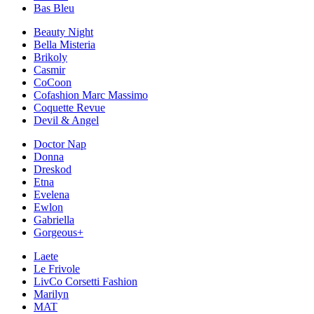
Bas Bleu
Beauty Night
Bella Misteria
Brikoly
Casmir
CoCoon
Cofashion Marc Massimo
Coquette Revue
Devil & Angel
Doctor Nap
Donna
Dreskod
Etna
Evelena
Ewlon
Gabriella
Gorgeous+
Laete
Le Frivole
LivCo Corsetti Fashion
Marilyn
MAT