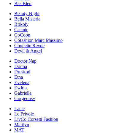
Bas Bleu
Beauty Night
Bella Misteria
Brikoly
Casmir
CoCoon
Cofashion Marc Massimo
Coquette Revue
Devil & Angel
Doctor Nap
Donna
Dreskod
Etna
Evelena
Ewlon
Gabriella
Gorgeous+
Laete
Le Frivole
LivCo Corsetti Fashion
Marilyn
MAT