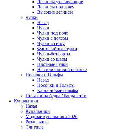
Легинсы утягивающие
Легинсы под кожу
Высокие легинсы
Чулки
Назад
Чулки
Чулки под пояс
Чулки с поясом
Чулки в сетку
Фантазийные чулки
Чулки-ботфорты
Чулки со швом
Плотные чулки
На силиконовой резинке
Носочки и Гольфы
Назад
Носочки и Гольфы
Капроновые гольфы
Повязки на бедра / бандалетки
Купальники
Назад
Купальники
Модные купальники 2026
Раздельные
Слитные