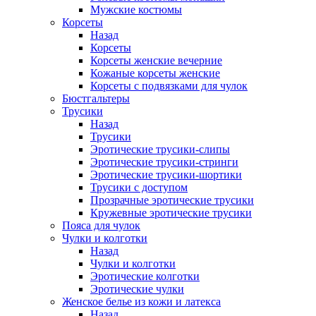
Мужские костюмы
Корсеты
Назад
Корсеты
Корсеты женские вечерние
Кожаные корсеты женские
Корсеты с подвязками для чулок
Бюстгальтеры
Трусики
Назад
Трусики
Эротические трусики-слипы
Эротические трусики-стринги
Эротические трусики-шортики
Трусики с доступом
Прозрачные эротические трусики
Кружевные эротические трусики
Пояса для чулок
Чулки и колготки
Назад
Чулки и колготки
Эротические колготки
Эротические чулки
Женское белье из кожи и латекса
Назад