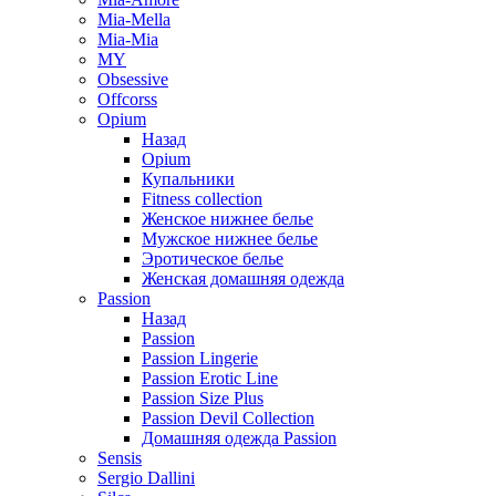
Mia-Mella
Mia-Mia
MY
Obsessive
Offcorss
Opium
Назад
Opium
Купальники
Fitness collection
Женское нижнее белье
Мужское нижнее белье
Эротическое белье
Женская домашняя одежда
Passion
Назад
Passion
Passion Lingerie
Passion Erotic Line
Passion Size Plus
Passion Devil Collection
Домашняя одежда Passion
Sensis
Sergio Dallini