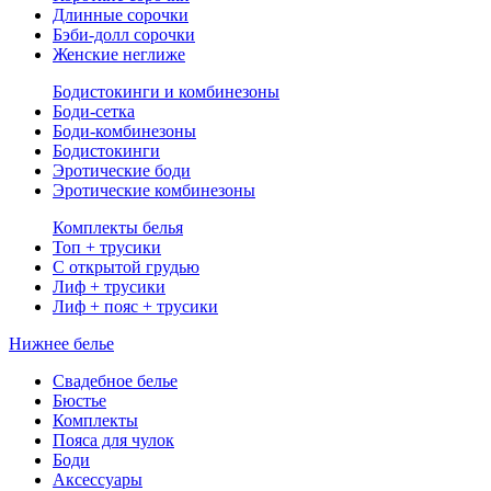
Длинные сорочки
Бэби-долл сорочки
Женские неглиже
Бодистокинги и комбинезоны
Боди-сетка
Боди-комбинезоны
Бодистокинги
Эротические боди
Эротические комбинезоны
Комплекты белья
Топ + трусики
С открытой грудью
Лиф + трусики
Лиф + пояс + трусики
Нижнее белье
Свадебное белье
Бюстье
Комплекты
Пояса для чулок
Боди
Аксессуары