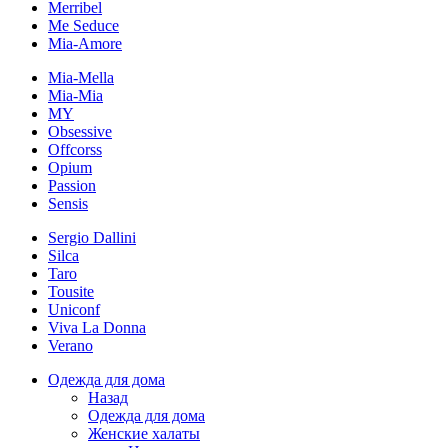
Merribel
Me Seduce
Mia-Amore
Mia-Mella
Mia-Mia
MY
Obsessive
Offcorss
Opium
Passion
Sensis
Sergio Dallini
Silca
Taro
Tousite
Uniconf
Viva La Donna
Verano
Одежда для дома
Назад
Одежда для дома
Женские халаты