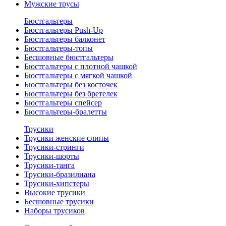
Мужские трусы
Бюстгальтеры
Бюстгальтеры Push-Up
Бюстгальтеры балконет
Бюстгальтеры-топы
Бесшовные бюстгальтеры
Бюстгальтеры с плотной чашкой
Бюстгальтеры с мягкой чашкой
Бюстгальтеры без косточек
Бюстгальтеры без бретелек
Бюстгальтеры спейсер
Бюстгальтеры-бралетты
Трусики
Трусики женские слипы
Трусики-стринги
Трусики-шорты
Трусики-танга
Трусики-бразилиана
Трусики-хипстеры
Высокие трусики
Бесшовные трусики
Наборы трусиков