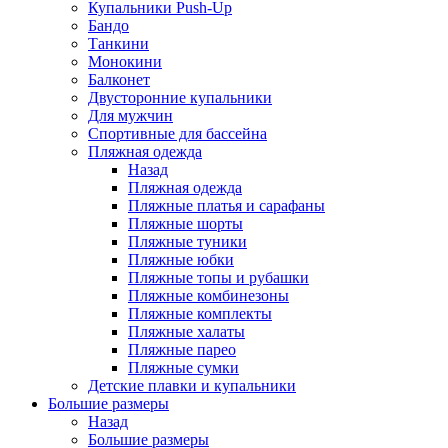
Купальники Push-Up
Бандо
Танкини
Монокини
Балконет
Двусторонние купальники
Для мужчин
Спортивные для бассейна
Пляжная одежда
Назад
Пляжная одежда
Пляжные платья и сарафаны
Пляжные шорты
Пляжные туники
Пляжные юбки
Пляжные топы и рубашки
Пляжные комбинезоны
Пляжные комплекты
Пляжные халаты
Пляжные парео
Пляжные сумки
Детские плавки и купальники
Большие размеры
Назад
Большие размеры