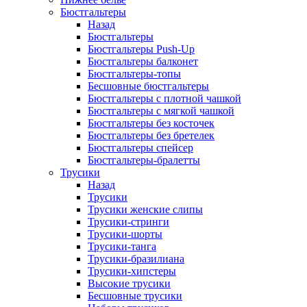
Бюстгальтеры
Назад
Бюстгальтеры
Бюстгальтеры Push-Up
Бюстгальтеры балконет
Бюстгальтеры-топы
Бесшовные бюстгальтеры
Бюстгальтеры с плотной чашкой
Бюстгальтеры с мягкой чашкой
Бюстгальтеры без косточек
Бюстгальтеры без бретелек
Бюстгальтеры спейсер
Бюстгальтеры-бралетты
Трусики
Назад
Трусики
Трусики женские слипы
Трусики-стринги
Трусики-шорты
Трусики-танга
Трусики-бразилиана
Трусики-хипстеры
Высокие трусики
Бесшовные трусики