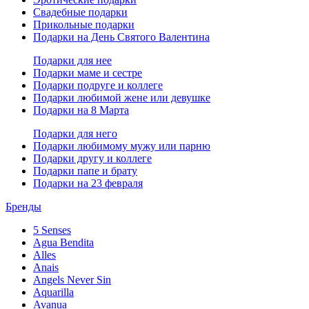
Свадебные подарки
Прикольные подарки
Подарки на День Святого Валентина
Подарки для нее
Подарки маме и сестре
Подарки подруге и коллеге
Подарки любимой жене или девушке
Подарки на 8 Марта
Подарки для него
Подарки любимому мужу или парню
Подарки другу и коллеге
Подарки папе и брату
Подарки на 23 февраля
Бренды
5 Senses
Agua Bendita
Alles
Anais
Angels Never Sin
Aquarilla
Avanua