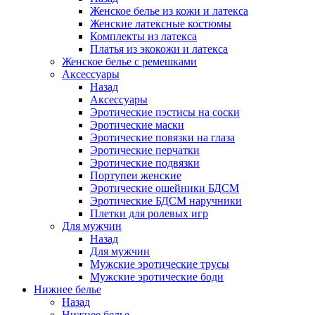
Женское белье из кожи и латекса
Женские латексные костюмы
Комплекты из латекса
Платья из экокожи и латекса
Женское белье с ремешками
Аксессуары
Назад
Аксессуары
Эротические пэстисы на соски
Эротические маски
Эротические повязки на глаза
Эротические перчатки
Эротические подвязки
Портупеи женские
Эротические ошейники БДСМ
Эротические БДСМ наручники
Плетки для ролевых игр
Для мужчин
Назад
Для мужчин
Мужские эротические трусы
Мужские эротические боди
Нижнее белье
Назад
Нижнее белье