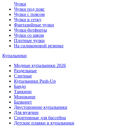
Чулки
Чулки под пояс
Чулки с поясом
Чулки в сетку
Фантазийные чулки
Чулки-ботфорты
Чулки со швом
Плотные чулки
На силиконовой резинке
Купальники
Модные купальники 2026
Раздельные
Слитные
Купальники Push-Up
Бандо
Танкини
Монокини
Балконет
Двусторонние купальники
Для мужчин
Спортивные для бассейна
Детские плавки и купальники