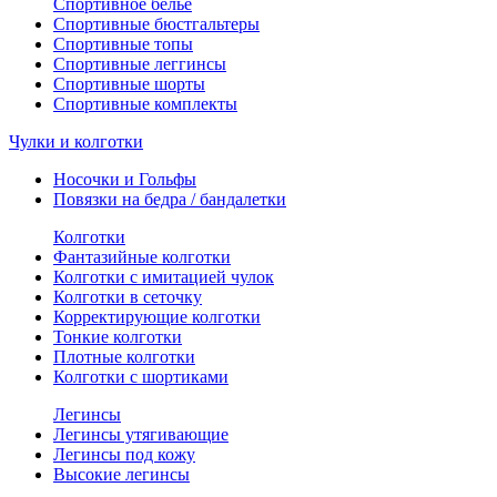
Спортивное белье
Спортивные бюстгальтеры
Спортивные топы
Спортивные леггинсы
Спортивные шорты
Спортивные комплекты
Чулки и колготки
Носочки и Гольфы
Повязки на бедра / бандалетки
Колготки
Фантазийные колготки
Колготки с имитацией чулок
Колготки в сеточку
Корректирующие колготки
Тонкие колготки
Плотные колготки
Колготки с шортиками
Легинсы
Легинсы утягивающие
Легинсы под кожу
Высокие легинсы