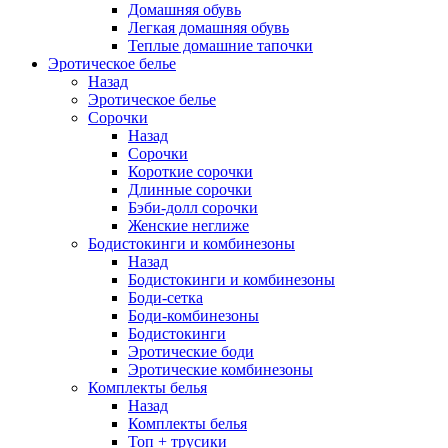
Домашняя обувь
Легкая домашняя обувь
Теплые домашние тапочки
Эротическое белье
Назад
Эротическое белье
Сорочки
Назад
Сорочки
Короткие сорочки
Длинные сорочки
Бэби-долл сорочки
Женские неглиже
Бодистокинги и комбинезоны
Назад
Бодистокинги и комбинезоны
Боди-сетка
Боди-комбинезоны
Бодистокинги
Эротические боди
Эротические комбинезоны
Комплекты белья
Назад
Комплекты белья
Топ + трусики