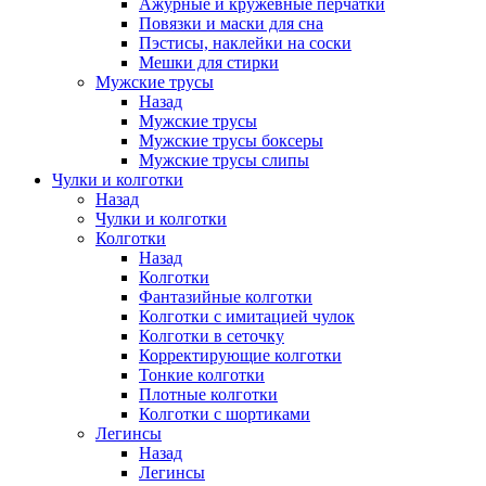
Ажурные и кружевные перчатки
Повязки и маски для сна
Пэстисы, наклейки на соски
Мешки для стирки
Мужские трусы
Назад
Мужские трусы
Мужские трусы боксеры
Мужские трусы слипы
Чулки и колготки
Назад
Чулки и колготки
Колготки
Назад
Колготки
Фантазийные колготки
Колготки с имитацией чулок
Колготки в сеточку
Корректирующие колготки
Тонкие колготки
Плотные колготки
Колготки с шортиками
Легинсы
Назад
Легинсы