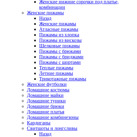
Женские нижние сорочки под платье,
комбинации
Женские пижамы
Назад
Женские пижамы
Атласные пижамы
Пижамы из хлопка
Пижамы из вискозы
Шелковые пижамы
Пижамы с брюками
Пижамы с бриджами
Пижамы с шортами
Теплые пижамы
Летние пижамы
Трикотажные пижамы
Женские футболки
Домашние костюмы
Домашние майки
Домашние туники
Домашние брюки
Домашние платья
Домашние комбинезоны
Кардиганы
Свитшоты и лонгсливы
Назад