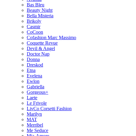
Bas Bleu
Beauty Night
Bella Misteria
Brikoly
Casmir
CoCoon
Cofashion Marc Massimo
Coquette Revue
Devil & Angel
Doctor Nap
Donna
Dreskod
Etna
Evelena
Ewlon
Gabriella
Gorgeous+
Laete
Le Frivole
LivCo Corsetti Fashion
Marilyn
MAT
Merribel
Me Seduce
Mia-Amore