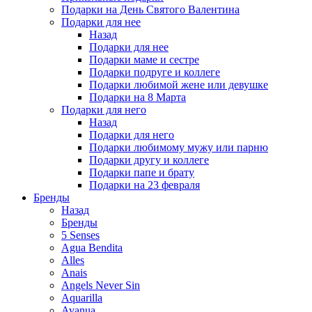
Подарки на День Святого Валентина
Подарки для нее
Назад
Подарки для нее
Подарки маме и сестре
Подарки подруге и коллеге
Подарки любимой жене или девушке
Подарки на 8 Марта
Подарки для него
Назад
Подарки для него
Подарки любимому мужу или парню
Подарки другу и коллеге
Подарки папе и брату
Подарки на 23 февраля
Бренды
Назад
Бренды
5 Senses
Agua Bendita
Alles
Anais
Angels Never Sin
Aquarilla
Avanua