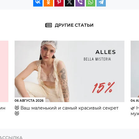
ДРУГИЕ СТАТЬИ
06 АВГУСТА 2026
04 А
зин
😻 Ваш маленький и самый красивый секрет
🌿 
😻
муж
РАССЫЛКА