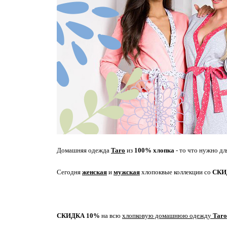
Домашняя одежда
Taro
из
100% хлопка
- то что нужно д
Сегодня
женская
и
мужская
хлопоквые коллекции
со
СКИ
СКИДКА 10%
на всю
хлопковую домашнюю одежду
Taro