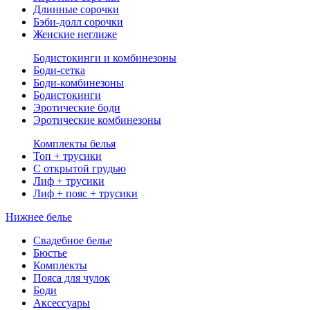
Длинные сорочки
Бэби-долл сорочки
Женские неглиже
Бодистокинги и комбинезоны
Боди-сетка
Боди-комбинезоны
Бодистокинги
Эротические боди
Эротические комбинезоны
Комплекты белья
Топ + трусики
С открытой грудью
Лиф + трусики
Лиф + пояс + трусики
Нижнее белье
Свадебное белье
Бюстье
Комплекты
Пояса для чулок
Боди
Аксессуары