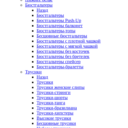
Бюстгальтеры
Назад
Бюстгальтеры
Бюстгальтеры Push-Up
Бюстгальтеры балконет
Бюстгальтеры-топы
Бесшовные бюстгальтеры
Бюстгальтеры с плотной чашкой
Бюстгальтеры с мягкой чашкой
Бюстгальтеры без косточек
Бюстгальтеры без бретелек
Бюстгальтеры спейсер
Бюстгальтеры-бралетты
Трусики
Назад
Трусики
Трусики женские слипы
Трусики-стринги
Трусики-шорты
Трусики-танга
Трусики-бразилиана
Трусики-хипстеры
Высокие трусики
Бесшовные трусики