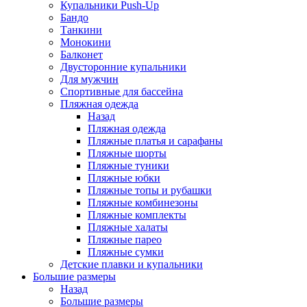
Купальники Push-Up
Бандо
Танкини
Монокини
Балконет
Двусторонние купальники
Для мужчин
Спортивные для бассейна
Пляжная одежда
Назад
Пляжная одежда
Пляжные платья и сарафаны
Пляжные шорты
Пляжные туники
Пляжные юбки
Пляжные топы и рубашки
Пляжные комбинезоны
Пляжные комплекты
Пляжные халаты
Пляжные парео
Пляжные сумки
Детские плавки и купальники
Большие размеры
Назад
Большие размеры