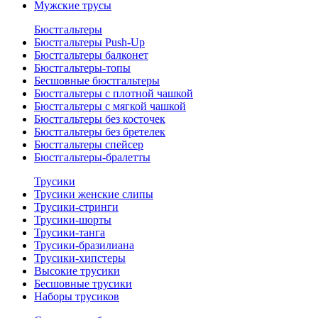
Мужские трусы
Бюстгальтеры
Бюстгальтеры Push-Up
Бюстгальтеры балконет
Бюстгальтеры-топы
Бесшовные бюстгальтеры
Бюстгальтеры с плотной чашкой
Бюстгальтеры с мягкой чашкой
Бюстгальтеры без косточек
Бюстгальтеры без бретелек
Бюстгальтеры спейсер
Бюстгальтеры-бралетты
Трусики
Трусики женские слипы
Трусики-стринги
Трусики-шорты
Трусики-танга
Трусики-бразилиана
Трусики-хипстеры
Высокие трусики
Бесшовные трусики
Наборы трусиков