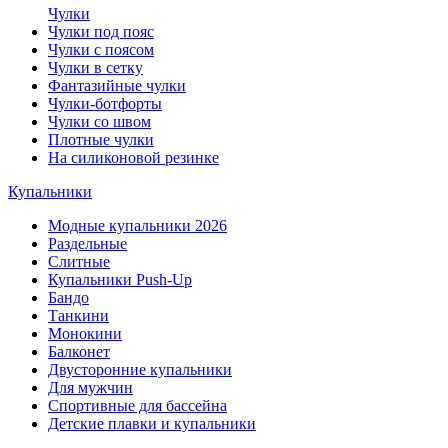
Чулки
Чулки под пояс
Чулки с поясом
Чулки в сетку
Фантазийные чулки
Чулки-ботфорты
Чулки со швом
Плотные чулки
На силиконовой резинке
Купальники
Модные купальники 2026
Раздельные
Слитные
Купальники Push-Up
Бандо
Танкини
Монокини
Балконет
Двусторонние купальники
Для мужчин
Спортивные для бассейна
Детские плавки и купальники