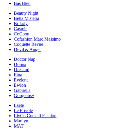
Bas Bleu
Beauty Night
Bella Misteria
Brikoly
Casmir
CoCoon
Cofashion Marc Massimo
Coquette Revue
Devil & Angel
Doctor Nap
Donna
Dreskod
Etna
Evelena
Ewlon
Gabriella
Gorgeous+
Laete
Le Frivole
LivCo Corsetti Fashion
Marilyn
MAT