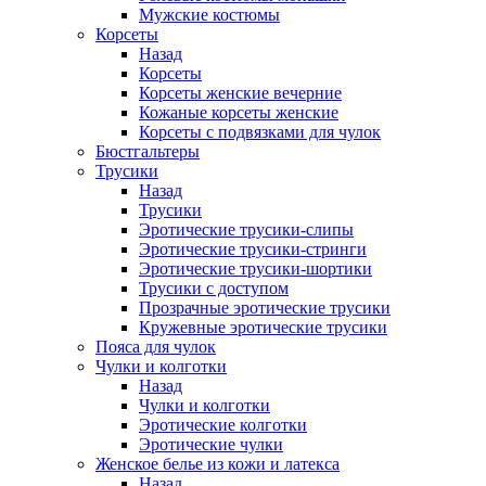
Мужские костюмы
Корсеты
Назад
Корсеты
Корсеты женские вечерние
Кожаные корсеты женские
Корсеты с подвязками для чулок
Бюстгальтеры
Трусики
Назад
Трусики
Эротические трусики-слипы
Эротические трусики-стринги
Эротические трусики-шортики
Трусики с доступом
Прозрачные эротические трусики
Кружевные эротические трусики
Пояса для чулок
Чулки и колготки
Назад
Чулки и колготки
Эротические колготки
Эротические чулки
Женское белье из кожи и латекса
Назад