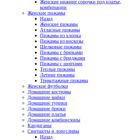
Женские нижние сорочки под платье,
комбинации
Женские пижамы
Назад
Женские пижамы
Атласные пижамы
Пижамы из хлопка
Пижамы из вискозы
Шелковые пижамы
Пижамы с брюками
Пижамы с бриджами
Пижамы с шортами
Теплые пижамы
Летние пижамы
Трикотажные пижамы
Женские футболки
Домашние костюмы
Домашние майки
Домашние туники
Домашние брюки
Домашние платья
Домашние комбинезоны
Кардиганы
Свитшоты и лонгсливы
Назад