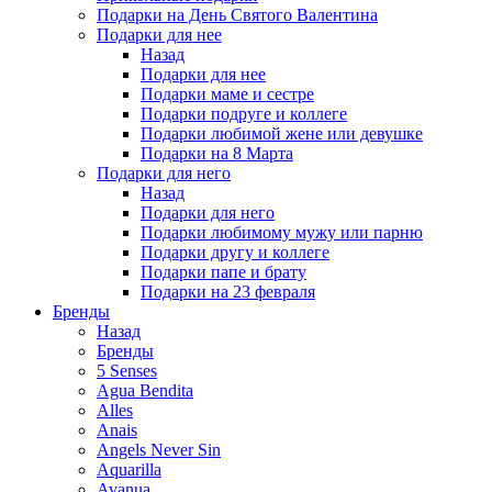
Подарки на День Святого Валентина
Подарки для нее
Назад
Подарки для нее
Подарки маме и сестре
Подарки подруге и коллеге
Подарки любимой жене или девушке
Подарки на 8 Марта
Подарки для него
Назад
Подарки для него
Подарки любимому мужу или парню
Подарки другу и коллеге
Подарки папе и брату
Подарки на 23 февраля
Бренды
Назад
Бренды
5 Senses
Agua Bendita
Alles
Anais
Angels Never Sin
Aquarilla
Avanua