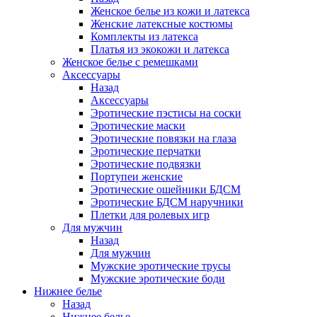
Женское белье из кожи и латекса
Женские латексные костюмы
Комплекты из латекса
Платья из экокожи и латекса
Женское белье с ремешками
Аксессуары
Назад
Аксессуары
Эротические пэстисы на соски
Эротические маски
Эротические повязки на глаза
Эротические перчатки
Эротические подвязки
Портупеи женские
Эротические ошейники БДСМ
Эротические БДСМ наручники
Плетки для ролевых игр
Для мужчин
Назад
Для мужчин
Мужские эротические трусы
Мужские эротические боди
Нижнее белье
Назад
Нижнее белье