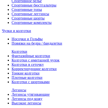
Спортивное белье
Спортивные бюстгальтеры
Спортивные топы
Спортивные леггинсы
Спортивные шорты
Спортивные комплекты
Чулки и колготки
Носочки и Гольфы
Повязки на бедра / бандалетки
Колготки
Фантазийные колготки
Колготки с имитацией чулок
Колготки в сеточку
Корректирующие колготки
Тонкие колготки
Плотные колготки
Колготки с шортиками
Легинсы
Легинсы утягивающие
Легинсы под кожу
Высокие легинсы