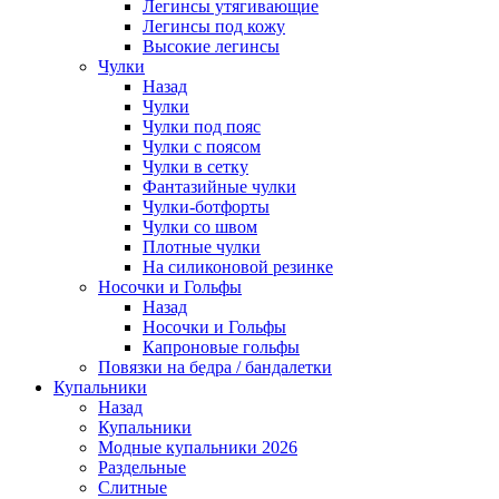
Легинсы утягивающие
Легинсы под кожу
Высокие легинсы
Чулки
Назад
Чулки
Чулки под пояс
Чулки с поясом
Чулки в сетку
Фантазийные чулки
Чулки-ботфорты
Чулки со швом
Плотные чулки
На силиконовой резинке
Носочки и Гольфы
Назад
Носочки и Гольфы
Капроновые гольфы
Повязки на бедра / бандалетки
Купальники
Назад
Купальники
Модные купальники 2026
Раздельные
Слитные