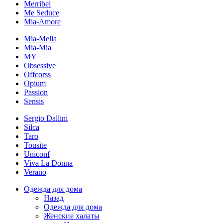
Merribel
Me Seduce
Mia-Amore
Mia-Mella
Mia-Mia
MY
Obsessive
Offcorss
Opium
Passion
Sensis
Sergio Dallini
Silca
Taro
Tousite
Uniconf
Viva La Donna
Verano
Одежда для дома
Назад
Одежда для дома
Женские халаты