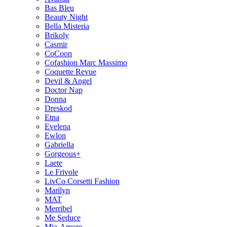
Bas Bleu
Beauty Night
Bella Misteria
Brikoly
Casmir
CoCoon
Cofashion Marc Massimo
Coquette Revue
Devil & Angel
Doctor Nap
Donna
Dreskod
Etna
Evelena
Ewlon
Gabriella
Gorgeous+
Laete
Le Frivole
LivCo Corsetti Fashion
Marilyn
MAT
Merribel
Me Seduce
Mia-Amore