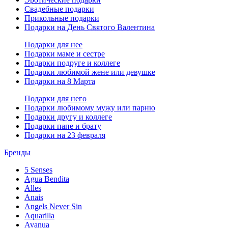
Свадебные подарки
Прикольные подарки
Подарки на День Святого Валентина
Подарки для нее
Подарки маме и сестре
Подарки подруге и коллеге
Подарки любимой жене или девушке
Подарки на 8 Марта
Подарки для него
Подарки любимому мужу или парню
Подарки другу и коллеге
Подарки папе и брату
Подарки на 23 февраля
Бренды
5 Senses
Agua Bendita
Alles
Anais
Angels Never Sin
Aquarilla
Avanua