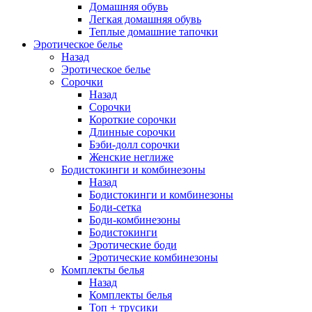
Домашняя обувь
Легкая домашняя обувь
Теплые домашние тапочки
Эротическое белье
Назад
Эротическое белье
Сорочки
Назад
Сорочки
Короткие сорочки
Длинные сорочки
Бэби-долл сорочки
Женские неглиже
Бодистокинги и комбинезоны
Назад
Бодистокинги и комбинезоны
Боди-сетка
Боди-комбинезоны
Бодистокинги
Эротические боди
Эротические комбинезоны
Комплекты белья
Назад
Комплекты белья
Топ + трусики