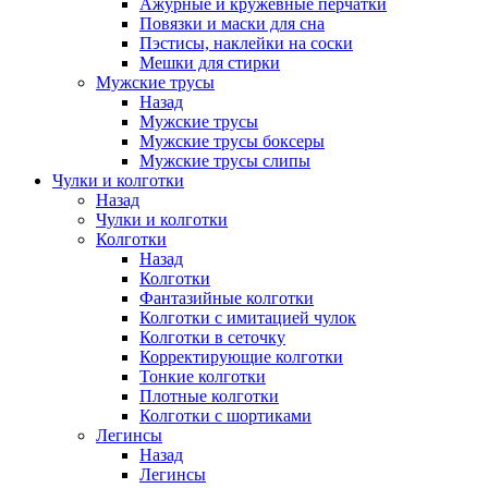
Ажурные и кружевные перчатки
Повязки и маски для сна
Пэстисы, наклейки на соски
Мешки для стирки
Мужские трусы
Назад
Мужские трусы
Мужские трусы боксеры
Мужские трусы слипы
Чулки и колготки
Назад
Чулки и колготки
Колготки
Назад
Колготки
Фантазийные колготки
Колготки с имитацией чулок
Колготки в сеточку
Корректирующие колготки
Тонкие колготки
Плотные колготки
Колготки с шортиками
Легинсы
Назад
Легинсы