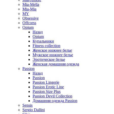
Mia-Mella
Mia-Mia
MY
Obsessive
Offcorss
Opium
Назад
Opium
Купальники
Fitness collection
Женское нижнее белье
Мужское нижнее белье
Эротическое белье
Женская домашняя одежда
Passion
Назад
Passion
Passion Lingerie
Passion Erotic Line
Passion Size Plus
Passion Devil Collection
Домашняя одежда Passion
Sensis
Sergio Dallini