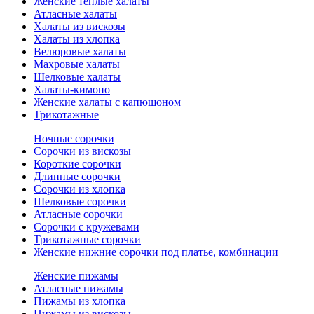
Женские теплые халаты
Атласные халаты
Халаты из вискозы
Халаты из хлопка
Велюровые халаты
Махровые халаты
Шелковые халаты
Халаты-кимоно
Женские халаты с капюшоном
Трикотажные
Ночные сорочки
Сорочки из вискозы
Короткие сорочки
Длинные сорочки
Сорочки из хлопка
Шелковые сорочки
Атласные сорочки
Сорочки с кружевами
Трикотажные сорочки
Женские нижние сорочки под платье, комбинации
Женские пижамы
Атласные пижамы
Пижамы из хлопка
Пижамы из вискозы