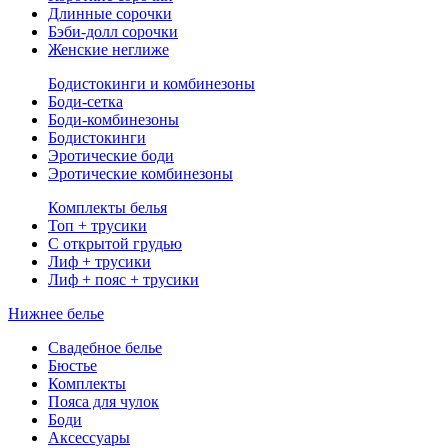
Длинные сорочки
Бэби-долл сорочки
Женские неглиже
Бодистокинги и комбинезоны
Боди-сетка
Боди-комбинезоны
Бодистокинги
Эротические боди
Эротические комбинезоны
Комплекты белья
Топ + трусики
С открытой грудью
Лиф + трусики
Лиф + пояс + трусики
Нижнее белье
Свадебное белье
Бюстье
Комплекты
Пояса для чулок
Боди
Аксессуары