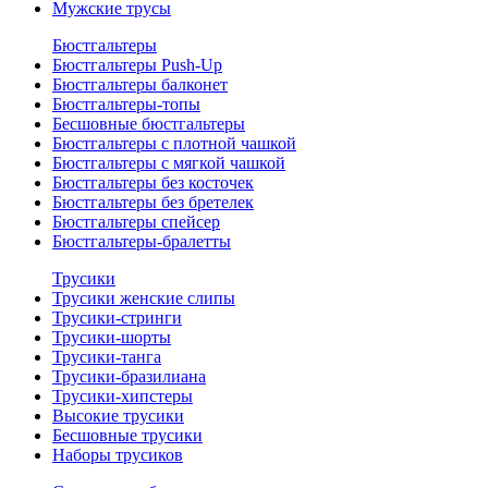
Мужские трусы
Бюстгальтеры
Бюстгальтеры Push-Up
Бюстгальтеры балконет
Бюстгальтеры-топы
Бесшовные бюстгальтеры
Бюстгальтеры с плотной чашкой
Бюстгальтеры с мягкой чашкой
Бюстгальтеры без косточек
Бюстгальтеры без бретелек
Бюстгальтеры спейсер
Бюстгальтеры-бралетты
Трусики
Трусики женские слипы
Трусики-стринги
Трусики-шорты
Трусики-танга
Трусики-бразилиана
Трусики-хипстеры
Высокие трусики
Бесшовные трусики
Наборы трусиков