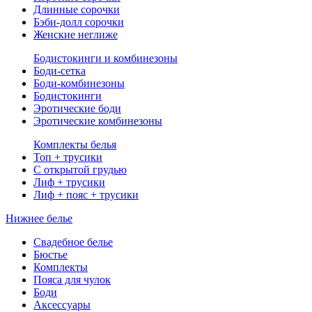
Длинные сорочки
Бэби-долл сорочки
Женские неглиже
Бодистокинги и комбинезоны
Боди-сетка
Боди-комбинезоны
Бодистокинги
Эротические боди
Эротические комбинезоны
Комплекты белья
Топ + трусики
С открытой грудью
Лиф + трусики
Лиф + пояс + трусики
Нижнее белье
Свадебное белье
Бюстье
Комплекты
Пояса для чулок
Боди
Аксессуары