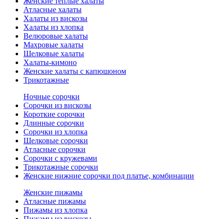
Женские теплые халаты
Атласные халаты
Халаты из вискозы
Халаты из хлопка
Велюровые халаты
Махровые халаты
Шелковые халаты
Халаты-кимоно
Женские халаты с капюшоном
Трикотажные
Ночные сорочки
Сорочки из вискозы
Короткие сорочки
Длинные сорочки
Сорочки из хлопка
Шелковые сорочки
Атласные сорочки
Сорочки с кружевами
Трикотажные сорочки
Женские нижние сорочки под платье, комбинации
Женские пижамы
Атласные пижамы
Пижамы из хлопка
Пижамы из вискозы