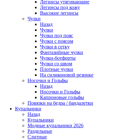
Легинсы утягивающие
Легинсы под кожу
Высокие легинсы
Чулки
Назад
Чулки
Чулки под пояс
Чулки с поясом
Чулки в сетку
Фантазийные чулки
Чулки-ботфорты
Чулки со швом
Плотные чулки
На силиконовой резинке
Носочки и Гольфы
Назад
Носочки и Гольфы
Капроновые гольфы
Повязки на бедра / бандалетки
Купальники
Назад
Купальники
Модные купальники 2026
Раздельные
Слитные