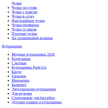
Чулки
Чулки под пояс
Чулки с поясом
Чулки в сетку
Фантазийные чулки
Чулки-ботфорты
Чулки со швом
Плотные чулки
На силиконовой резинке
Купальники
Модные купальники 2026
Раздельные
Слитные
Купальники Push-Up
Бандо
Танкини
Монокини
Балконет
Двусторонние купальники
Для мужчин
Спортивные для бассейна
Детские плавки и купальники