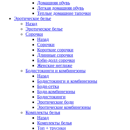
Домашняя обувь
Легкая домашняя обувь
Теплые домашние тапочки
Эротическое белье
Назад
Эротическое белье
Сорочки
Назад
Сорочки
Короткие сорочки
Длинные сорочки
Бэби-долл сорочки
Женские неглиже
Бодистокинги и комбинезоны
Назад
Бодистокинги и комбинезоны
Боди-сетка
Боди-комбинезоны
Бодистокинги
Эротические боди
Эротические комбинезоны
Комплекты белья
Назад
Комплекты белья
Топ + трусики