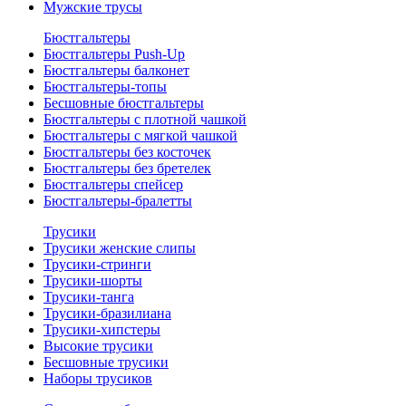
Мужские трусы
Бюстгальтеры
Бюстгальтеры Push-Up
Бюстгальтеры балконет
Бюстгальтеры-топы
Бесшовные бюстгальтеры
Бюстгальтеры с плотной чашкой
Бюстгальтеры с мягкой чашкой
Бюстгальтеры без косточек
Бюстгальтеры без бретелек
Бюстгальтеры спейсер
Бюстгальтеры-бралетты
Трусики
Трусики женские слипы
Трусики-стринги
Трусики-шорты
Трусики-танга
Трусики-бразилиана
Трусики-хипстеры
Высокие трусики
Бесшовные трусики
Наборы трусиков