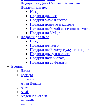
Подарки на День Святого Валентина
Подарки для нее
Назад
Подарки для нее
Подарки маме и сестре
Подарки подруге и коллеге
Подарки любимой жене или девушке
Подарки на 8 Марта
Подарки для него
Назад
Подарки для него
Подарки любимому мужу или парню
Подарки другу и коллеге
Подарки папе и брату
Подарки на 23 февраля
Бренды
Назад
Бренды
5 Senses
Agua Bendita
Alles
Anais
Angels Never Sin
Aquarilla
Avanua