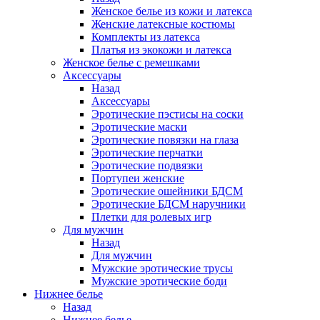
Женское белье из кожи и латекса
Женские латексные костюмы
Комплекты из латекса
Платья из экокожи и латекса
Женское белье с ремешками
Аксессуары
Назад
Аксессуары
Эротические пэстисы на соски
Эротические маски
Эротические повязки на глаза
Эротические перчатки
Эротические подвязки
Портупеи женские
Эротические ошейники БДСМ
Эротические БДСМ наручники
Плетки для ролевых игр
Для мужчин
Назад
Для мужчин
Мужские эротические трусы
Мужские эротические боди
Нижнее белье
Назад
Нижнее белье