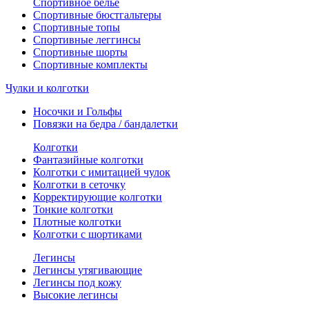
Спортивное белье
Спортивные бюстгальтеры
Спортивные топы
Спортивные леггинсы
Спортивные шорты
Спортивные комплекты
Чулки и колготки
Носочки и Гольфы
Повязки на бедра / бандалетки
Колготки
Фантазийные колготки
Колготки с имитацией чулок
Колготки в сеточку
Корректирующие колготки
Тонкие колготки
Плотные колготки
Колготки с шортиками
Легинсы
Легинсы утягивающие
Легинсы под кожу
Высокие легинсы