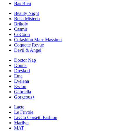
Bas Bleu
Beauty Night
Bella Misteria
Brikoly
Casmir
CoCoon
Cofashion Marc Massimo
Coquette Revue
Devil & Angel
Doctor Nap
Donna
Dreskod
Etna
Evelena
Ewlon
Gabriella
Gorgeous+
Laete
Le Frivole
LivCo Corsetti Fashion
Marilyn
MAT