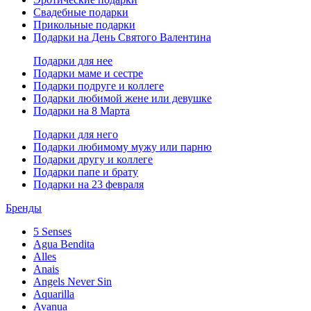
Свадебные подарки
Прикольные подарки
Подарки на День Святого Валентина
Подарки для нее
Подарки маме и сестре
Подарки подруге и коллеге
Подарки любимой жене или девушке
Подарки на 8 Марта
Подарки для него
Подарки любимому мужу или парню
Подарки другу и коллеге
Подарки папе и брату
Подарки на 23 февраля
Бренды
5 Senses
Agua Bendita
Alles
Anais
Angels Never Sin
Aquarilla
Avanua