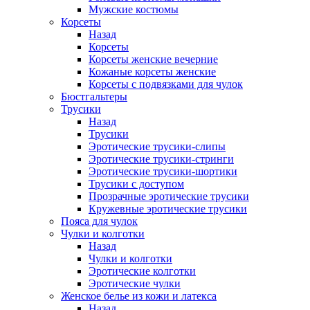
Мужские костюмы
Корсеты
Назад
Корсеты
Корсеты женские вечерние
Кожаные корсеты женские
Корсеты с подвязками для чулок
Бюстгальтеры
Трусики
Назад
Трусики
Эротические трусики-слипы
Эротические трусики-стринги
Эротические трусики-шортики
Трусики с доступом
Прозрачные эротические трусики
Кружевные эротические трусики
Пояса для чулок
Чулки и колготки
Назад
Чулки и колготки
Эротические колготки
Эротические чулки
Женское белье из кожи и латекса
Назад