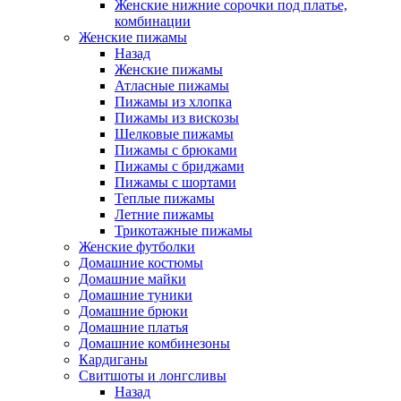
Женские нижние сорочки под платье,
комбинации
Женские пижамы
Назад
Женские пижамы
Атласные пижамы
Пижамы из хлопка
Пижамы из вискозы
Шелковые пижамы
Пижамы с брюками
Пижамы с бриджами
Пижамы с шортами
Теплые пижамы
Летние пижамы
Трикотажные пижамы
Женские футболки
Домашние костюмы
Домашние майки
Домашние туники
Домашние брюки
Домашние платья
Домашние комбинезоны
Кардиганы
Свитшоты и лонгсливы
Назад