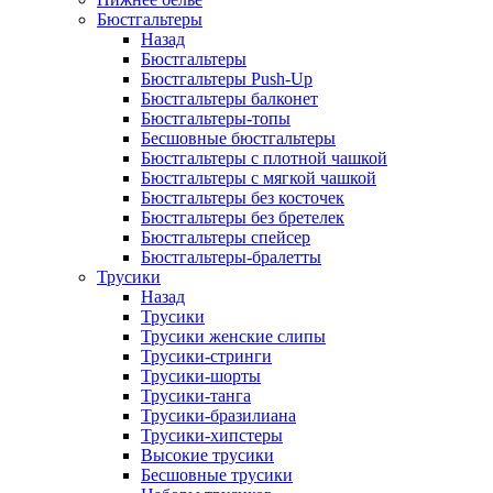
Бюстгальтеры
Назад
Бюстгальтеры
Бюстгальтеры Push-Up
Бюстгальтеры балконет
Бюстгальтеры-топы
Бесшовные бюстгальтеры
Бюстгальтеры с плотной чашкой
Бюстгальтеры с мягкой чашкой
Бюстгальтеры без косточек
Бюстгальтеры без бретелек
Бюстгальтеры спейсер
Бюстгальтеры-бралетты
Трусики
Назад
Трусики
Трусики женские слипы
Трусики-стринги
Трусики-шорты
Трусики-танга
Трусики-бразилиана
Трусики-хипстеры
Высокие трусики
Бесшовные трусики