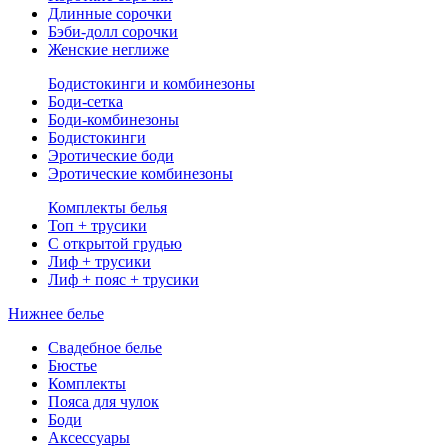
Длинные сорочки
Бэби-долл сорочки
Женские неглиже
Бодистокинги и комбинезоны
Боди-сетка
Боди-комбинезоны
Бодистокинги
Эротические боди
Эротические комбинезоны
Комплекты белья
Топ + трусики
С открытой грудью
Лиф + трусики
Лиф + пояс + трусики
Нижнее белье
Свадебное белье
Бюстье
Комплекты
Пояса для чулок
Боди
Аксессуары