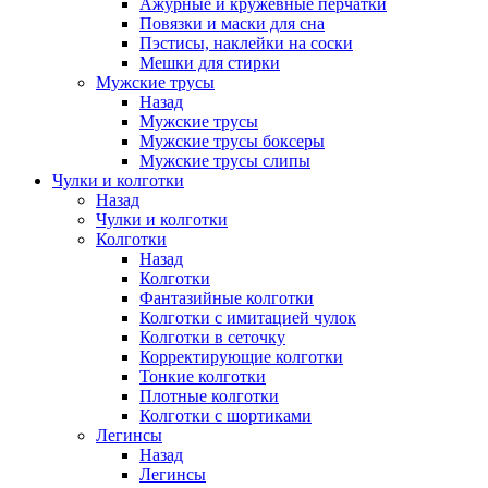
Ажурные и кружевные перчатки
Повязки и маски для сна
Пэстисы, наклейки на соски
Мешки для стирки
Мужские трусы
Назад
Мужские трусы
Мужские трусы боксеры
Мужские трусы слипы
Чулки и колготки
Назад
Чулки и колготки
Колготки
Назад
Колготки
Фантазийные колготки
Колготки с имитацией чулок
Колготки в сеточку
Корректирующие колготки
Тонкие колготки
Плотные колготки
Колготки с шортиками
Легинсы
Назад
Легинсы