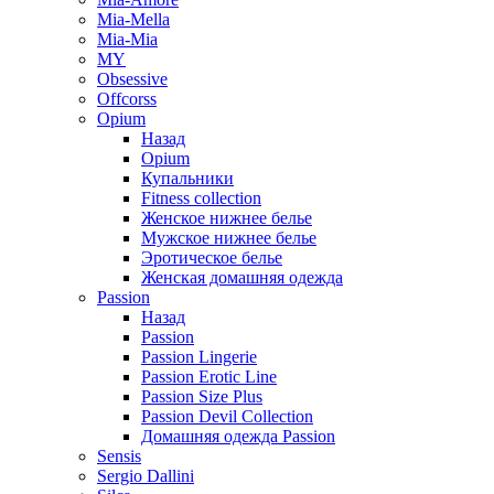
Mia-Mella
Mia-Mia
MY
Obsessive
Offcorss
Opium
Назад
Opium
Купальники
Fitness collection
Женское нижнее белье
Мужское нижнее белье
Эротическое белье
Женская домашняя одежда
Passion
Назад
Passion
Passion Lingerie
Passion Erotic Line
Passion Size Plus
Passion Devil Collection
Домашняя одежда Passion
Sensis
Sergio Dallini