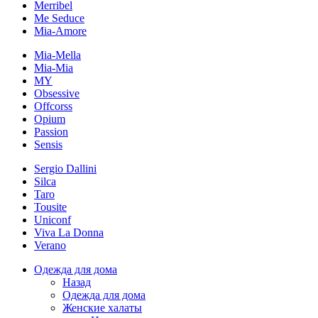
Merribel
Me Seduce
Mia-Amore
Mia-Mella
Mia-Mia
MY
Obsessive
Offcorss
Opium
Passion
Sensis
Sergio Dallini
Silca
Taro
Tousite
Uniconf
Viva La Donna
Verano
Одежда для дома
Назад
Одежда для дома
Женские халаты