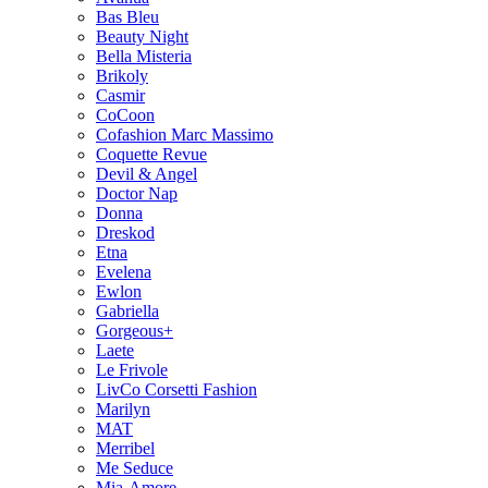
Bas Bleu
Beauty Night
Bella Misteria
Brikoly
Casmir
CoCoon
Cofashion Marc Massimo
Coquette Revue
Devil & Angel
Doctor Nap
Donna
Dreskod
Etna
Evelena
Ewlon
Gabriella
Gorgeous+
Laete
Le Frivole
LivCo Corsetti Fashion
Marilyn
MAT
Merribel
Me Seduce
Mia-Amore