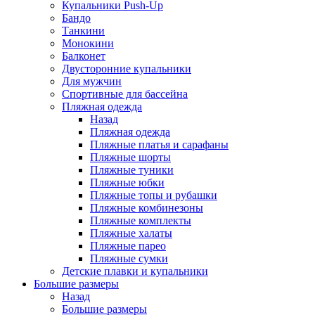
Купальники Push-Up
Бандо
Танкини
Монокини
Балконет
Двусторонние купальники
Для мужчин
Спортивные для бассейна
Пляжная одежда
Назад
Пляжная одежда
Пляжные платья и сарафаны
Пляжные шорты
Пляжные туники
Пляжные юбки
Пляжные топы и рубашки
Пляжные комбинезоны
Пляжные комплекты
Пляжные халаты
Пляжные парео
Пляжные сумки
Детские плавки и купальники
Большие размеры
Назад
Большие размеры