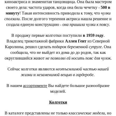
киноактриса и знаменитая танцовщица. Она была мастером
своего дела: частота ударов, когда она била чечетку -
500 в
минуту
! Такая интенсивность приводила к тому, что
чулки
сползали
. После долгого терпения актриса нашла решение и
создала единую конструкцию -
она пришила чулки к поясу
.
В продажу первые колготки поступили
в 1959 году
.
Владелец трикотажной фабрики
Аллен Гент
из Северной
Каролины, решил сделать
подарок беременной супруге
. Она
сообщила, что не выйдет из дома до до родов, так как
округлившийся живот
не позволял ей носить пояс для чулок
.
Сейчас колготки являются
неотъемлимой частью нашей
жизни
и
незаменимой вещью в гардеробе
.
В нашем
ассортименте
Вы найдете большое разнообразие
моделей.
Колготки
В каталоге представлены не только
классические модели
, но