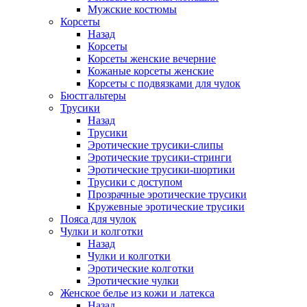
Мужские костюмы
Корсеты
Назад
Корсеты
Корсеты женские вечерние
Кожаные корсеты женские
Корсеты с подвязками для чулок
Бюстгальтеры
Трусики
Назад
Трусики
Эротические трусики-слипы
Эротические трусики-стринги
Эротические трусики-шортики
Трусики с доступом
Прозрачные эротические трусики
Кружевные эротические трусики
Пояса для чулок
Чулки и колготки
Назад
Чулки и колготки
Эротические колготки
Эротические чулки
Женское белье из кожи и латекса
Назад