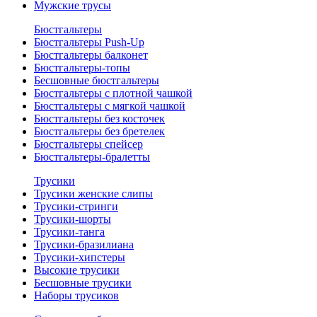
Мужские трусы
Бюстгальтеры
Бюстгальтеры Push-Up
Бюстгальтеры балконет
Бюстгальтеры-топы
Бесшовные бюстгальтеры
Бюстгальтеры с плотной чашкой
Бюстгальтеры с мягкой чашкой
Бюстгальтеры без косточек
Бюстгальтеры без бретелек
Бюстгальтеры спейсер
Бюстгальтеры-бралетты
Трусики
Трусики женские слипы
Трусики-стринги
Трусики-шорты
Трусики-танга
Трусики-бразилиана
Трусики-хипстеры
Высокие трусики
Бесшовные трусики
Наборы трусиков