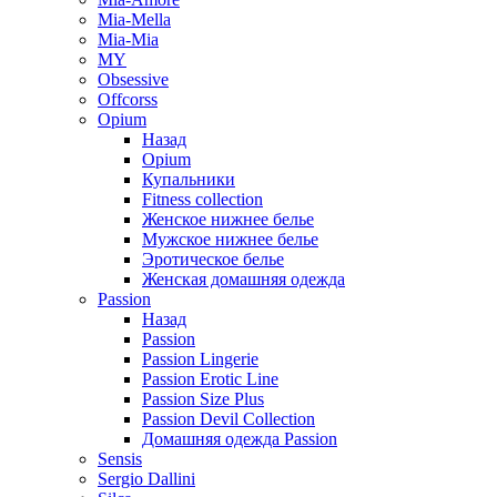
Mia-Mella
Mia-Mia
MY
Obsessive
Offcorss
Opium
Назад
Opium
Купальники
Fitness collection
Женское нижнее белье
Мужское нижнее белье
Эротическое белье
Женская домашняя одежда
Passion
Назад
Passion
Passion Lingerie
Passion Erotic Line
Passion Size Plus
Passion Devil Collection
Домашняя одежда Passion
Sensis
Sergio Dallini