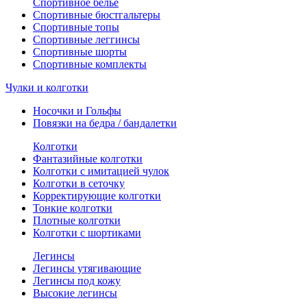
Спортивное белье
Спортивные бюстгальтеры
Спортивные топы
Спортивные леггинсы
Спортивные шорты
Спортивные комплекты
Чулки и колготки
Носочки и Гольфы
Повязки на бедра / бандалетки
Колготки
Фантазийные колготки
Колготки с имитацией чулок
Колготки в сеточку
Корректирующие колготки
Тонкие колготки
Плотные колготки
Колготки с шортиками
Легинсы
Легинсы утягивающие
Легинсы под кожу
Высокие легинсы