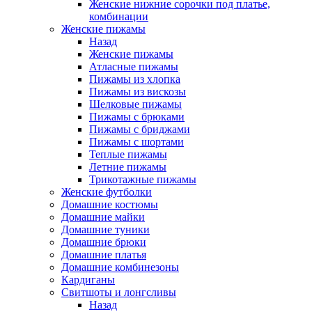
Женские нижние сорочки под платье,
комбинации
Женские пижамы
Назад
Женские пижамы
Атласные пижамы
Пижамы из хлопка
Пижамы из вискозы
Шелковые пижамы
Пижамы с брюками
Пижамы с бриджами
Пижамы с шортами
Теплые пижамы
Летние пижамы
Трикотажные пижамы
Женские футболки
Домашние костюмы
Домашние майки
Домашние туники
Домашние брюки
Домашние платья
Домашние комбинезоны
Кардиганы
Свитшоты и лонгсливы
Назад