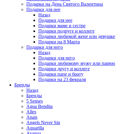
Подарки на День Святого Валентина
Подарки для нее
Назад
Подарки для нее
Подарки маме и сестре
Подарки подруге и коллеге
Подарки любимой жене или девушке
Подарки на 8 Марта
Подарки для него
Назад
Подарки для него
Подарки любимому мужу или парню
Подарки другу и коллеге
Подарки папе и брату
Подарки на 23 февраля
Бренды
Назад
Бренды
5 Senses
Agua Bendita
Alles
Anais
Angels Never Sin
Aquarilla
Avanua