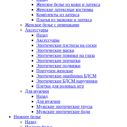
Женское белье из кожи и латекса
Женские латексные костюмы
Комплекты из латекса
Платья из экокожи и латекса
Женское белье с ремешками
Аксессуары
Назад
Аксессуары
Эротические пэстисы на соски
Эротические маски
Эротические повязки на глаза
Эротические перчатки
Эротические подвязки
Портупеи женские
Эротические ошейники БДСМ
Эротические БДСМ наручники
Плетки для ролевых игр
Для мужчин
Назад
Для мужчин
Мужские эротические трусы
Мужские эротические боди
Нижнее белье
Назад
Нижнее белье