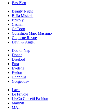
Bas Bleu
Beauty Night
Bella Misteria
Brikoly
Casmir
CoCoon
Cofashion Marc Massimo
Coquette Revue
Devil & Angel
Doctor Nap
Donna
Dreskod
Etna
Evelena
Ewlon
Gabriella
Gorgeous+
Laete
Le Frivole
LivCo Corsetti Fashion
Marilyn
MAT