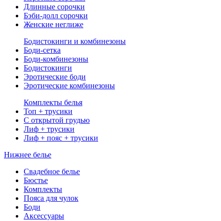
Длинные сорочки
Бэби-долл сорочки
Женские неглиже
Бодистокинги и комбинезоны
Боди-сетка
Боди-комбинезоны
Бодистокинги
Эротические боди
Эротические комбинезоны
Комплекты белья
Топ + трусики
С открытой грудью
Лиф + трусики
Лиф + пояс + трусики
Нижнее белье
Свадебное белье
Бюстье
Комплекты
Пояса для чулок
Боди
Аксессуары