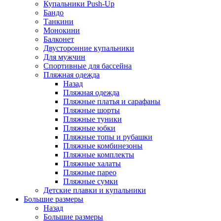
Купальники Push-Up
Бандо
Танкини
Монокини
Балконет
Двусторонние купальники
Для мужчин
Спортивные для бассейна
Пляжная одежда
Назад
Пляжная одежда
Пляжные платья и сарафаны
Пляжные шорты
Пляжные туники
Пляжные юбки
Пляжные топы и рубашки
Пляжные комбинезоны
Пляжные комплекты
Пляжные халаты
Пляжные парео
Пляжные сумки
Детские плавки и купальники
Большие размеры
Назад
Большие размеры