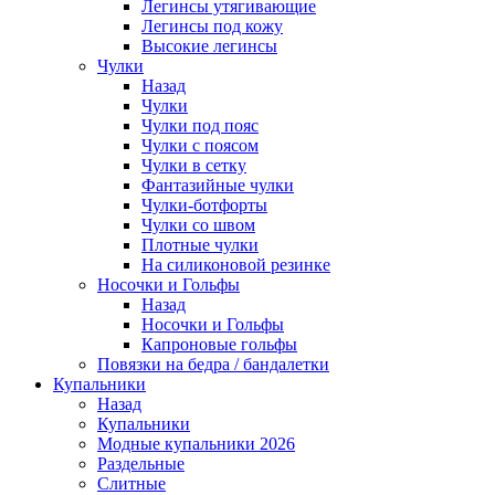
Легинсы утягивающие
Легинсы под кожу
Высокие легинсы
Чулки
Назад
Чулки
Чулки под пояс
Чулки с поясом
Чулки в сетку
Фантазийные чулки
Чулки-ботфорты
Чулки со швом
Плотные чулки
На силиконовой резинке
Носочки и Гольфы
Назад
Носочки и Гольфы
Капроновые гольфы
Повязки на бедра / бандалетки
Купальники
Назад
Купальники
Модные купальники 2026
Раздельные
Слитные