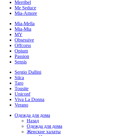
Merribel
Me Seduce
Mia-Amore
Mia-Mella
Mia-Mia
MY
Obsessive
Offcorss
Opium
Passion
Sensis
Sergio Dallini
Silca
Taro
Tousite
Uniconf
Viva La Donna
Verano
Одежда для дома
Назад
Одежда для дома
Женские халаты