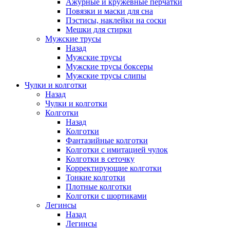
Ажурные и кружевные перчатки
Повязки и маски для сна
Пэстисы, наклейки на соски
Мешки для стирки
Мужские трусы
Назад
Мужские трусы
Мужские трусы боксеры
Мужские трусы слипы
Чулки и колготки
Назад
Чулки и колготки
Колготки
Назад
Колготки
Фантазийные колготки
Колготки с имитацией чулок
Колготки в сеточку
Корректирующие колготки
Тонкие колготки
Плотные колготки
Колготки с шортиками
Легинсы
Назад
Легинсы