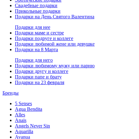
Свадебные подарки
Прикольные подарки
Подарки на День Святого Валентина
Подарки для нее
Подарки маме и сестре
Подарки подруге и коллеге
Подарки любимой жене или девушке
Подарки на 8 Марта
Подарки для него
Подарки любимому мужу или парню
Подарки другу и коллеге
Подарки папе и брату
Подарки на 23 февраля
Бренды
5 Senses
Agua Bendita
Alles
Anais
Angels Never Sin
Aquarilla
Avanua