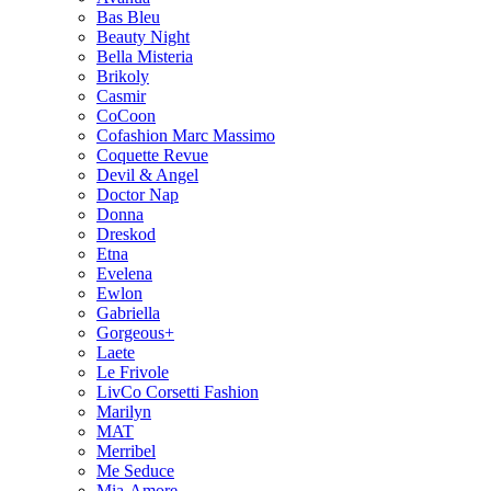
Bas Bleu
Beauty Night
Bella Misteria
Brikoly
Casmir
CoCoon
Cofashion Marc Massimo
Coquette Revue
Devil & Angel
Doctor Nap
Donna
Dreskod
Etna
Evelena
Ewlon
Gabriella
Gorgeous+
Laete
Le Frivole
LivCo Corsetti Fashion
Marilyn
MAT
Merribel
Me Seduce
Mia-Amore