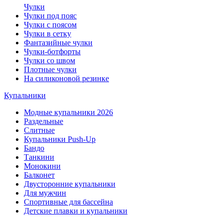
Чулки
Чулки под пояс
Чулки с поясом
Чулки в сетку
Фантазийные чулки
Чулки-ботфорты
Чулки со швом
Плотные чулки
На силиконовой резинке
Купальники
Модные купальники 2026
Раздельные
Слитные
Купальники Push-Up
Бандо
Танкини
Монокини
Балконет
Двусторонние купальники
Для мужчин
Спортивные для бассейна
Детские плавки и купальники