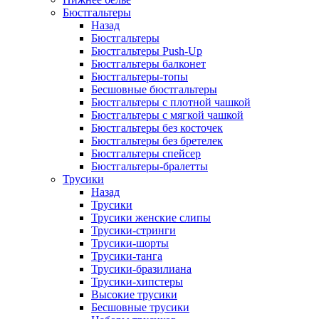
Бюстгальтеры
Назад
Бюстгальтеры
Бюстгальтеры Push-Up
Бюстгальтеры балконет
Бюстгальтеры-топы
Бесшовные бюстгальтеры
Бюстгальтеры с плотной чашкой
Бюстгальтеры с мягкой чашкой
Бюстгальтеры без косточек
Бюстгальтеры без бретелек
Бюстгальтеры спейсер
Бюстгальтеры-бралетты
Трусики
Назад
Трусики
Трусики женские слипы
Трусики-стринги
Трусики-шорты
Трусики-танга
Трусики-бразилиана
Трусики-хипстеры
Высокие трусики
Бесшовные трусики