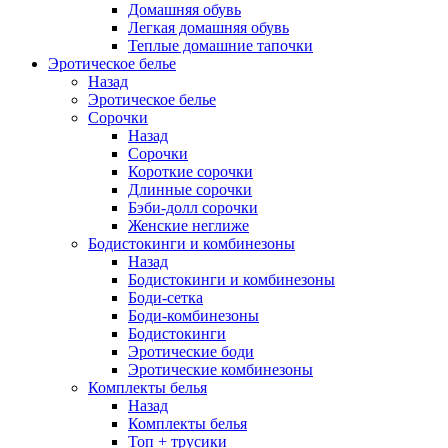
Домашняя обувь
Легкая домашняя обувь
Теплые домашние тапочки
Эротическое белье
Назад
Эротическое белье
Сорочки
Назад
Сорочки
Короткие сорочки
Длинные сорочки
Бэби-долл сорочки
Женские неглиже
Бодистокинги и комбинезоны
Назад
Бодистокинги и комбинезоны
Боди-сетка
Боди-комбинезоны
Бодистокинги
Эротические боди
Эротические комбинезоны
Комплекты белья
Назад
Комплекты белья
Топ + трусики