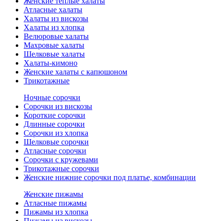
Женские теплые халаты
Атласные халаты
Халаты из вискозы
Халаты из хлопка
Велюровые халаты
Махровые халаты
Шелковые халаты
Халаты-кимоно
Женские халаты с капюшоном
Трикотажные
Ночные сорочки
Сорочки из вискозы
Короткие сорочки
Длинные сорочки
Сорочки из хлопка
Шелковые сорочки
Атласные сорочки
Сорочки с кружевами
Трикотажные сорочки
Женские нижние сорочки под платье, комбинации
Женские пижамы
Атласные пижамы
Пижамы из хлопка
Пижамы из вискозы