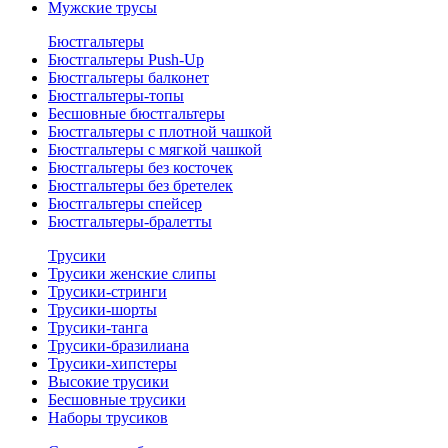
Мужские трусы
Бюстгальтеры
Бюстгальтеры Push-Up
Бюстгальтеры балконет
Бюстгальтеры-топы
Бесшовные бюстгальтеры
Бюстгальтеры с плотной чашкой
Бюстгальтеры с мягкой чашкой
Бюстгальтеры без косточек
Бюстгальтеры без бретелек
Бюстгальтеры спейсер
Бюстгальтеры-бралетты
Трусики
Трусики женские слипы
Трусики-стринги
Трусики-шорты
Трусики-танга
Трусики-бразилиана
Трусики-хипстеры
Высокие трусики
Бесшовные трусики
Наборы трусиков