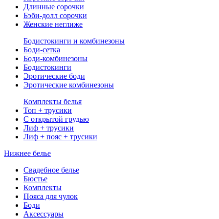
Длинные сорочки
Бэби-долл сорочки
Женские неглиже
Бодистокинги и комбинезоны
Боди-сетка
Боди-комбинезоны
Бодистокинги
Эротические боди
Эротические комбинезоны
Комплекты белья
Топ + трусики
С открытой грудью
Лиф + трусики
Лиф + пояс + трусики
Нижнее белье
Свадебное белье
Бюстье
Комплекты
Пояса для чулок
Боди
Аксессуары